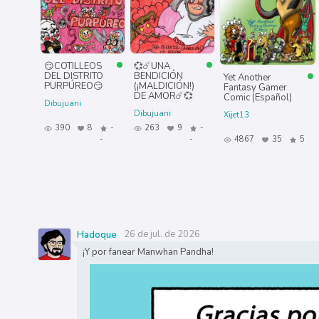
😏COTILLEOS
💞☄️UNA
DEL DISTRITO
BENDICIÓN
Yet Another
PURPÚREO😏
(¡MALDICIÓN!)
Fantasy Gamer
DE AMOR☄️💞
Comic (Español)
Dibujuani
Dibujuani
Xijet13
390
8
-
263
9
-
-
-
4867
35
5
26 de jul. de 2026
Hadoque
¡Y por fanear Manwhan Pandha!