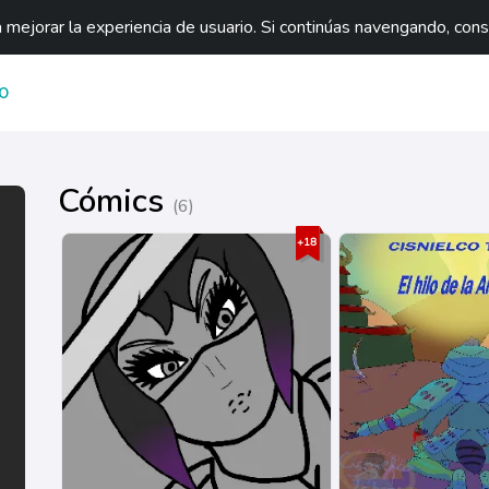
mejorar la experiencia de usuario. Si continúas navengando, con
O
Cómics
(6)