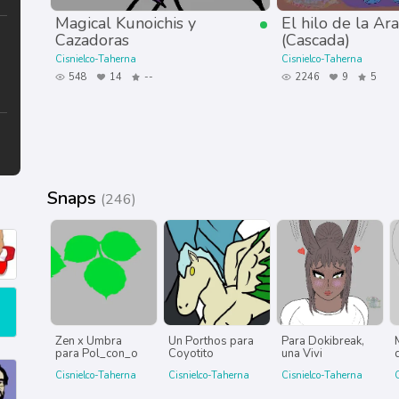
Magical Kunoichis y
El hilo de la Ar
Cazadoras
(Cascada)
Cisnielco-Taherna
Cisnielco-Taherna
548
14
--
2246
9
5
Snaps
(246)
Zen x Umbra
Un Porthos para
Para Dokibreak,
para Pol_con_o
Coyotito
una Vivi
Cisnielco-Taherna
Cisnielco-Taherna
Cisnielco-Taherna