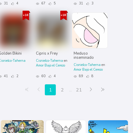
31
4
67
5
31
3
Golden Bikini
Cipris x Frey
Meduso
inseminado
Cisnielco-Taherna
Cisnielco-Taherna
en
Cisnielco-Taherna
en
Amor Bajo el Cerezo
Amor Bajo el Cerezo
41
2
60
4
89
8
Primera página
Anterior
Siguiente
Última página
1
2
...
21