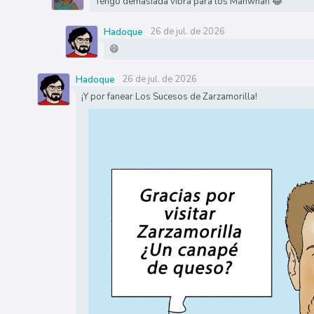
Tengo demasiada vibra para los Manwhan 😂
26 de jul. de 2026
Hadoque
😄
26 de jul. de 2026
Hadoque
¡Y por fanear Los Sucesos de Zarzamorilla!