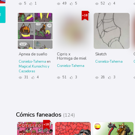
5
1
49
5
52
4
3
Apnea de sueño
Cipris x
Sketch
Hormiga de miel
Cisnielco-Taherna
en
Cisnielco-Taherna
Cisnielco-Taherna
Magical Kunoichis y
Cazadoras
31
4
51
3
28
3
Cómics faneados
(124)