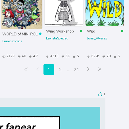
Wing Workshop
Wild
WORLD of MINI ROL
LeonelaSoledad
Juan_Alvarez
Luisocscomics
2129
40
4.7
4613
56
5
6228
20
5
Primera página
Anterior
Siguiente
Última página
1
2
...
21
1