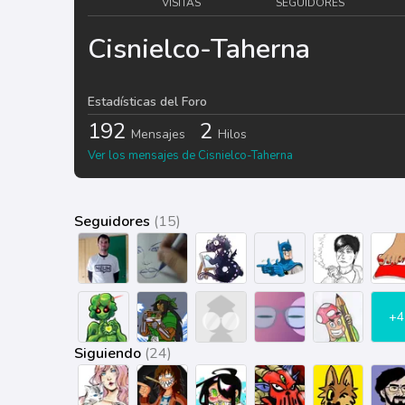
VISITAS
SEGUIDORES
Cisnielco-Taherna
Estadísticas del Foro
192
2
Mensajes
Hilos
Ver los mensajes de Cisnielco-Taherna
Seguidores
(15)
+4
Siguiendo
(24)