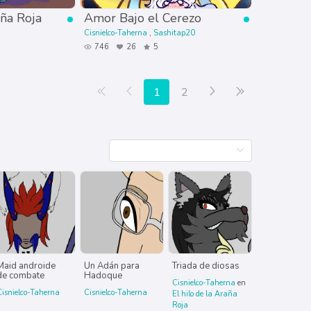
aña Roja
Amor Bajo el Cerezo
Cisnielco-Taherna
Sashitap20
746
26
5
Primera página
Anterior
Siguiente
Última página
1
2
Maid androide
Un Adán para
Triada de diosas
de combate
Hadoque
Cisnielco-Taherna
en
Cisnielco-Taherna
Cisnielco-Taherna
El hilo de la Araña
Roja