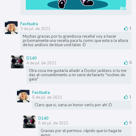
Fasttudra
3 de jul. de 2021
1
Muchas gracias por tu grandiosa reseña! voy a hacer
próximamente una reseña para tu comic que este a la altura
de tus análisis de blue void tales :D
D140
4 de jul. de 2021
0
Otra cosa me gustaría añadir a Doctor jackless si tu me
das el consentimiento a mi serie de fanarts "noches de
gala"
Fasttudra
5 de jul. de 2021
1
Claro que si, seria un honor verlo por ahí :D
D140
5 de jul. de 2021
0
Gracias por el permiso, rápido que lo haga te
aviso