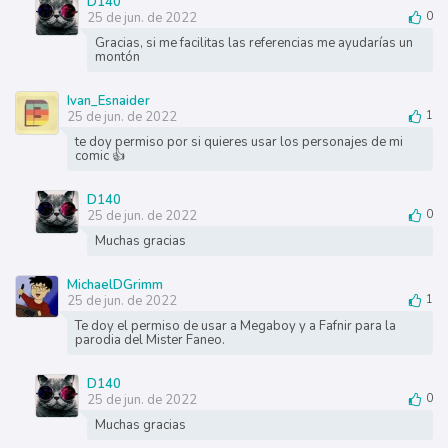
D140
25 de jun. de 2022
0
Gracias, si me facilitas las referencias me ayudarías un
montón
Ivan_Esnaider
25 de jun. de 2022
1
te doy permiso por si quieres usar los personajes de mi
comic 👍
D140
25 de jun. de 2022
0
Muchas gracias
MichaelDGrimm
25 de jun. de 2022
1
Te doy el permiso de usar a Megaboy y a Fafnir para la
parodia del Mister Faneo.
D140
25 de jun. de 2022
0
Muchas gracias