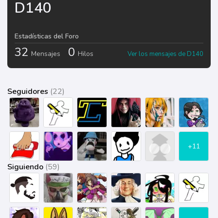
D140
Estadísticas del Foro
32
0
Mensajes
Hilos
Ver los mensajes de D140
Seguidores
(22)
+11
Siguiendo
(59)