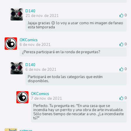
D140
21 de nov. de 2021
0
Jajaja gracias 😉 lo voy a usar como mi imagen de faneo
esta temporada
OKComics
6 de nov. de 2021
0
¿Pereza participará en la ronda de preguntas?
D140
6 de nov. de 2021
0
Participará en toda las categorías que estén
disponibles,
OKComics
7 de nov. de 2021
0
Perfecto. Tu pregunta es: "En una casa que se
incendia hay un perrito y una obra de arte invaluable.
Sólo tienes tiempo de rescatar a uno. ¿La incendiaste
tú?"
catman