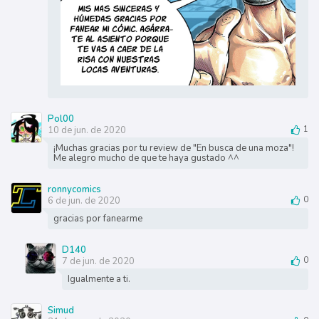
Pol00
10 de jun. de 2020
1
¡Muchas gracias por tu review de "En busca de una moza"!
Me alegro mucho de que te haya gustado ^^
ronnycomics
6 de jun. de 2020
0
gracias por fanearme
D140
7 de jun. de 2020
0
Igualmente a ti.
Simud