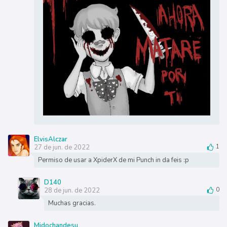
ElvisAlczar
27 de jun. de 2022
1
Permiso de usar a XpiderX de mi Punch in da feis :p
D140
28 de jun. de 2022
0
Muchas gracias.
Midochandesu