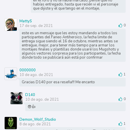
en el foro y no te había marcado, pensé que no
habías entregado, hasta que recién vi el personaje
que dijiste y el que tengo en el montaje,
MattyS
17 de sep. de 2021
0
este es un mensaje que les estoy mandando a todos los
participantes del Faneo Antiheroico, la fecha limite de
entrega sigue siendo el 16 de octubre, mientras antes se
entregue, mejor, para tener más tiempo para armar los
montajes finales y plantillas donde usaré los Mugshots y
algunos vectores sorpresa para los participantes, la fecha
donde todo se publicará aún está por confirmar
0000000
10 de ago. de 2021
1
Gracias D140 por esa reseña!!! Me encanto
D140
10 de ago. de 2021
0
😎👍
Demon_Wolf_Studio
8 de ago. de 2021
1