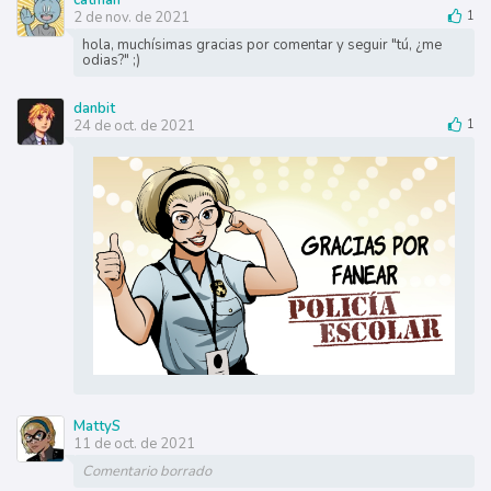
2 de nov. de 2021
1
hola, muchísimas gracias por comentar y seguir "tú, ¿me
odias?" ;)
danbit
24 de oct. de 2021
1
MattyS
11 de oct. de 2021
Comentario borrado