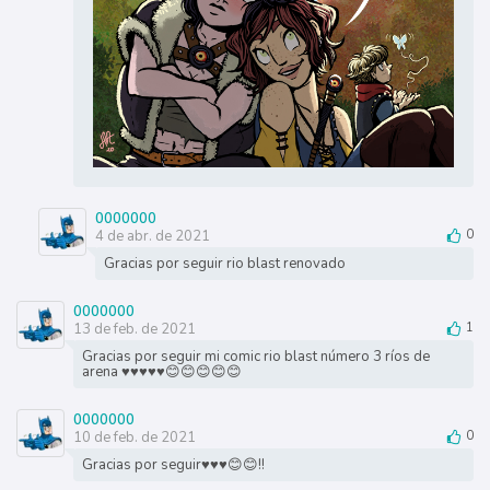
0000000
4 de abr. de 2021
0
Gracias por seguir rio blast renovado
0000000
13 de feb. de 2021
1
Gracias por seguir mi comic rio blast número 3 ríos de
arena ♥️♥️♥️♥️♥️😊😊😊😊😊
0000000
10 de feb. de 2021
0
Gracias por seguir♥️♥️♥️😊😊!!