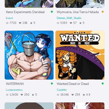
Xeno Experiments Derideal
Wymveria, Una Tierra Helada
kiaun
Demon_Wolf_Studio
7703
108
5
5393
57
5
WATERMAN
Wanted Dead or Dead
Luisocscomics
Coyotito
12400
250
5
18348
259
4.9