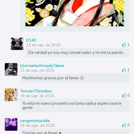
D140
23 de sep. de 2020
1
De verdad yo soy muy conservador y no me lo pierdo.
UsernameAlreadyTaken
21 de sep. de 2020
1
Muchísimas gracias por el faneo :D
Twister70studios
18 de sep. de 2020
0
Ya esta mi nuevo proyecto se llama sadica espero aue le
guste.
vengenzmustdie
26 de ago. de 2020
0
Gracias por el faneo ♥️