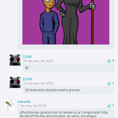
D140
24 de may. de 2020
0
👍
D140
24 de may. de 2020
1
Uf dude esta de puta madre gracias
mariods
7 de may. de 2020
1
¡¡Muchísimas gracias por tu review a La Complicada Vida
de Jenni!! Me has emocionado, en serio, me alegra