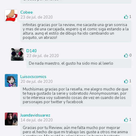
Cobee
23 de jul. de 2020
1
infinitas gracias por la review, me sacaste una gran sonrisa
y mas de una carcajada, espero q el comic siga estando a la
altura, aunq el estilo de dibujo ha ido cambiando un
poquito, un abrazo!
D140
23 de jul. de 2020
0
De nada maestro, el gusto ha sido mio al leerlo
Luisocscomics
20 de jul. de 2020
1
Muchísimas gracias por la reseña, me alegro mucho de que
te haya gustado la serie y sobretodo Anonymousman, por
si te interesa voy subiendo cosas de vez en cuando de los
personajes por twitter y facebook
Juandavidsuarez
14 de jul. de 2020
1
Gracias por tu Review, aún me falta mucho por mejorar
pero el hecho de que mi trabajo les guste a otros me anima