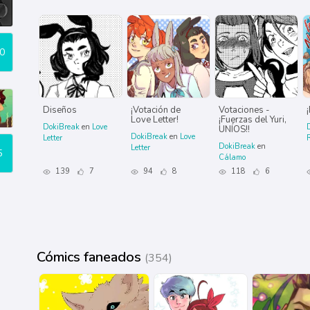
0
Diseños
¡Votación de
Votaciones -
Love Letter!
¡Fuerzas del Yuri,
DokiBreak
en
Love
UNÍOS!!
DokiBreak
en
Love
Letter
DokiBreak
en
Letter
5
Cálamo
139
7
94
8
118
6
Cómics faneados
(354)