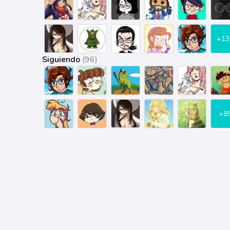
+13
Siguiendo
(96)
+8