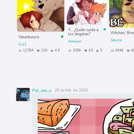
Y... ¿Quién cuida a
Witches' Br
los ángeles?
Yakantuzura
Soturisi
Almoyan
Ex21
11789
100
4.6
3058
40
5
4948
6
28 de feb. de 2026
Pol_con_o