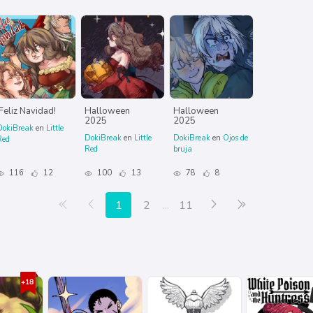
¡Feliz Navidad!
Halloween
Halloween
2025
2025
DokiBreak
en
Little
DokiBreak
en
Little
DokiBreak
en
Ojos de
Red
Red
bruja
116
12
100
13
78
8
Primera página
Anterior
Siguiente
Última página
1
2
...
11