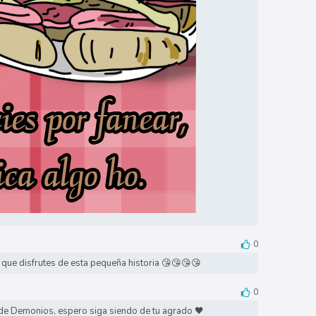
0
 que disfrutes de esta pequeña historia 😘😘😘😘
0
 de Demonios, espero siga siendo de tu agrado 🖤