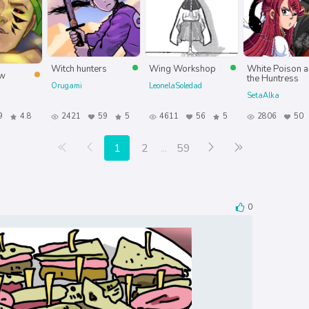
Witch hunters
Wing Workshop
White Poison 
ew
the Huntress
Orugami
LeonelaSoledad
SetaAlka
9
4.8
2421
59
5
4611
56
5
2806
50
Primera página
Anterior
Siguiente
Última página
1
2
...
59
0