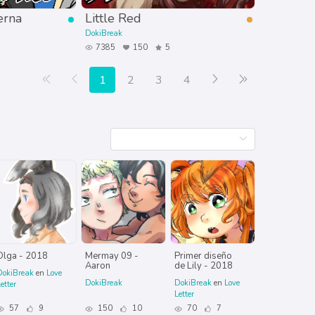
erna
Little Red
DokiBreak
7385
150
5
Primera página
Anterior
Siguiente
Última página
1
2
3
4
Olga - 2018
Mermay 09 -
Primer diseño
Aaron
de Lily - 2018
DokiBreak
en
Love
DokiBreak
DokiBreak
en
Love
etter
Letter
57
9
150
10
70
7