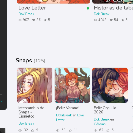
Love Letter
Historias de tab
DokiBreak
DokiBreak
907
36
5
4043
54
5
Snaps
(125)
ak
Intercambio de
¡Feliz Verano!
Feliz Orgullo
Snaps -
2026
DokiBreak
en
Love
Cisnielco
DokiBreak
en
Letter
L
DokiBreak
Cálamo
32
9
59
11
62
5