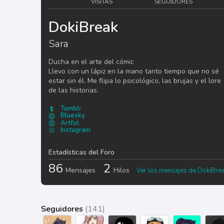
VISITAS
SEGUIDORES
DokiBreak
Sara
Ducha en el arte del cómic
Llevo con un lápiz en la mano tanto tiempo que no sé
estar sin él. Me flipa lo psicológico, las brujas y el lore
de las historias.
Tumblr
Bluesky
Artfol
Instagram
Estadísticas del Foro
86
2
Mensajes
Hilos
Ver los mensajes de DokiBre
Seguidores
(141)