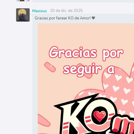
20 de dic. de 2025
Maxixus
Gracias por fanear KO de Amor! 💖