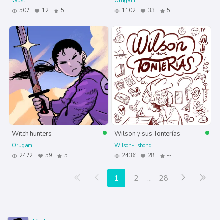
Wust
Orugami
502
12
5
1102
33
5
Witch hunters
Wilson y sus Tonterías
Orugami
Wilson-Esbond
2422
59
5
2436
28
--
Primera página
Anterior
Siguiente
Últ
1
2
...
28