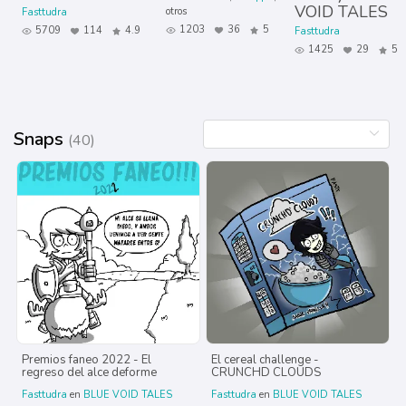
VOID TALES
otros
Fasttudra
1203
36
5
5709
114
4.9
Fasttudra
1425
29
5
Snaps
(40)
Premios faneo 2022 - El
El cereal challenge -
regreso del alce deforme
CRUNCHD CLOUDS
Fasttudra
en
BLUE VOID TALES
Fasttudra
en
BLUE VOID TALES