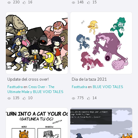
230
16
148
15
Update del cross over!
Dia de la taza 2021
Fasttudra
en
Cross Over - The
Fasttudra
en
BLUE VOID TALES
Ultimate Male y BLUE VOID TALES
135
10
775
14