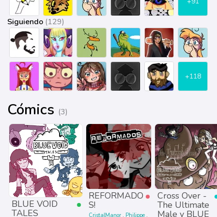
+91
Siguiendo
(129)
+118
Cómics
(3)
REFORMADO
Cross Over -
BLUE VOID
S!
The Ultimate
TALES
Male y BLUE
CristalManor
Philippe