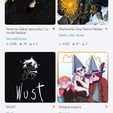
Yume no Sekai/ episodio I: La
Wymveria, Una Tierra Helada
ira de Salazar
Demon_Wolf_Studio
MichaelDGrimm
3008
29
4.3
5392
57
5
WUST
Wizard motors