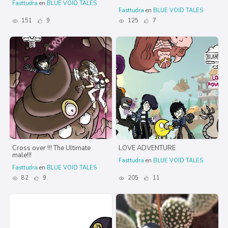
Fasttudra
en
BLUE VOID TALES
Fasttudra
en
BLUE VOID TALES
151
9
125
7
Cross over !!! The Ultimate
LOVE ADVENTURE
male!!!
Fasttudra
en
BLUE VOID TALES
Fasttudra
en
BLUE VOID TALES
82
9
205
11