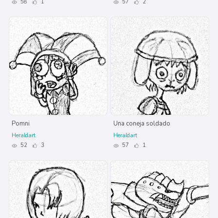
58
1
57
2
Pomni
Una coneja soldado
Heraldart
Heraldart
52
3
57
1