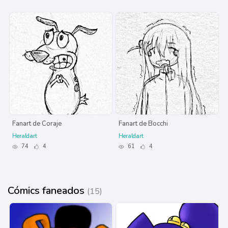
Fanart de Coraje
Fanart de Bocchi
Heraldart
Heraldart
74
4
61
4
Cómics faneados
(15)