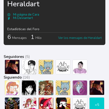
Heraldart
Mi página de Cara
Mi Deviantart
Estadísticas del Foro
6
1
Mensajes
Hilo
Ver los mensajes de Heraldart
Seguidores
(5)
Siguiendo
(16)
+5