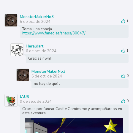
MonsterMakerNo3
5 de oct. de 2024
1
Toma, una coneja...
https://www.faneo.es/snaps/30047/
Heraldart
6 de oct. de 2024
1
Gracias nwn!
MonsterMakerNo3
6 de oct. de 2024
0
no hay de qué .
JAUS
9 de sep. de 2024
0
Gracias por fanear Castle Comics mx y acompañarnos en
esta aventura