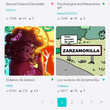
Second Chance (Obsolete)
Psychologist and Melancholic
girl
GoDichi
tekken5032014
3018
14
5
2164
18
5
Océanos de silencio
Los sucesos de Zarzamorilla
MINK
Hadoque
8793
174
4.9
6677
76
5
Primera página
Anterior
Siguiente
Últ
1
2
3