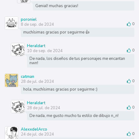
Genial! muchas gracias!
poroniel
8 de sep. de 2024
0
muchísimas gracias por seguirme 👍
Heraldart
10 de sep. de 2024
0
De nada, los diseños de tus personajes me encantan
nwn!
catman
28 de jul. de 2024
0
hola, muchísimas gracias por seguirme :)
Heraldart
28 de jul. de 2024
0
De nada, me gusto mucho tu estilo de dibujo n_n!
AlexxdelArco
24 de jul. de 2024
0