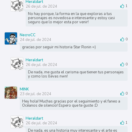
Heraldart
26 de jul. de 2024
1
No hay porque, la forma en la que exploras a tus
personajes es novedosa e interesante y estoy casi
seguro que lo mejor esta por venir!
NecroCC
24 de jul. de 2024
0
gracias por seguir mi historia Star Ronin =)
Heraldart
26 de jul. de 2024
0
De nada, me gusta el carisma que tienen tus personajes
y como los llevas nwn!
MINK
23 de jul. de 2024
0
Hey hola! Muchas gracias por el seguimiento y el faneo a
Océanos de silencio! Espero que te guste :D
Heraldart
26 de jul. de 2024
1
De nada, es una historia muy interesante y el arte es