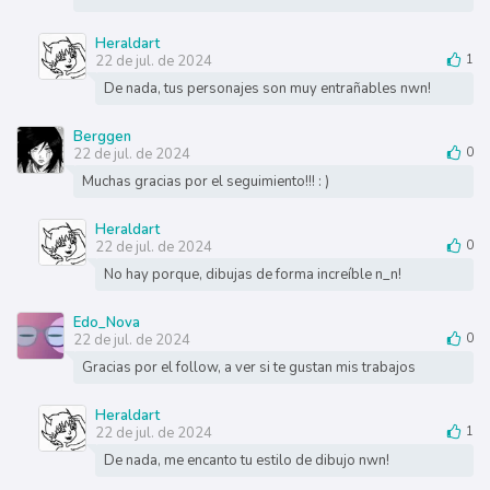
Heraldart
22 de jul. de 2024
1
De nada, tus personajes son muy entrañables nwn!
Berggen
22 de jul. de 2024
0
Muchas gracias por el seguimiento!!! : )
Heraldart
22 de jul. de 2024
0
No hay porque, dibujas de forma increíble n_n!
Edo_Nova
22 de jul. de 2024
0
Gracias por el follow, a ver si te gustan mis trabajos
Heraldart
22 de jul. de 2024
1
De nada, me encanto tu estilo de dibujo nwn!