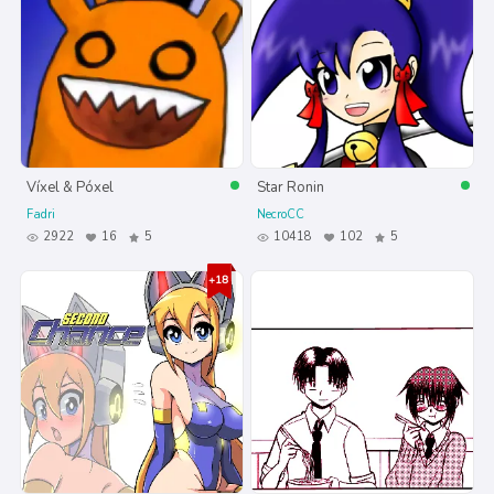
Víxel & Póxel
Star Ronin
Fadri
NecroCC
2922
16
5
10418
102
5