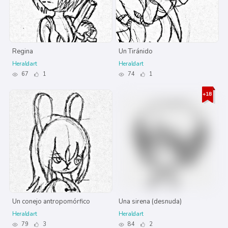
Regina
Un Tiránido
Heraldart
Heraldart
67
1
74
1
Un conejo antropomórfico
Una sirena (desnuda)
Heraldart
Heraldart
79
3
84
2