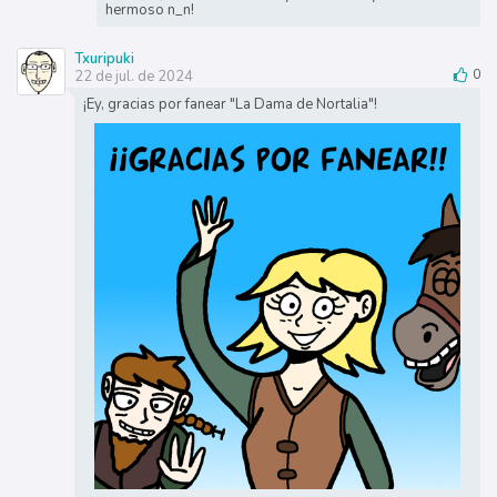
hermoso n_n!
Txuripuki
22 de jul. de 2024
0
¡Ey, gracias por fanear "La Dama de Nortalia"!