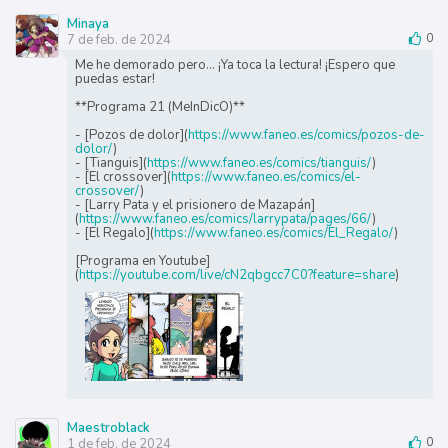
Minaya
7 de feb. de 2024
0
Me he demorado pero... ¡Ya toca la lectura! ¡Espero que
puedas estar!
**Programa 21 (MeInDicO)**
- [Pozos de dolor](
https://www.faneo.es/comics/pozos-de-
dolor/
)
- [Tianguis](
https://www.faneo.es/comics/tianguis/
)
- [El crossover](
https://www.faneo.es/comics/el-
crossover/
)
- [Larry Pata y el prisionero de Mazapán]
(
https://www.faneo.es/comics/larrypata/pages/66/
)
- [El Regalo](
https://www.faneo.es/comics/El_Regalo/
)
[Programa en Youtube]
(
https://youtube.com/live/cN2qbgcc7C0?feature=share
)
Maestroblack
1 de feb. de 2024
0