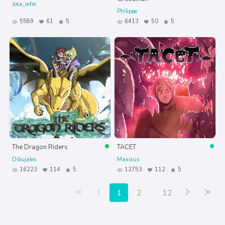
Jota_mfm
Philippe
5589
61
5
6413
50
5
The Dragon Riders
TACET
Dibujalex
Maxixus
16223
114
5
12753
112
5
Primera página
Anterior
Siguiente
Últ
1
2
...
12