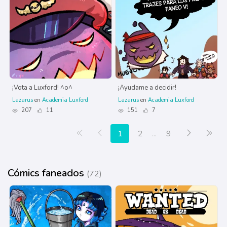
¡Vota a Luxford! ^o^
¡Ayudame a decidir!
Lazarus
en
Academia Luxford
Lazarus
en
Academia Luxford
207
11
151
7
Primera página
Anterior
Siguiente
Últ
1
2
...
9
Cómics faneados
(72)