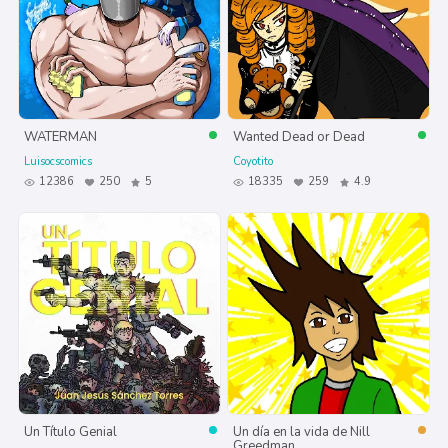
WATERMAN
Wanted Dead or Dead
Luisocscomics
Coyotito
12386
250
5
18335
259
4.9
Un Título Genial
Un día en la vida de Nill
Greedman