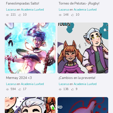
Faneolimpiadas Salto!
Torneo de Pelotas- ¡Rugby!
Lazarus
en
Academia Luxford
Lazarus
en
Academia Luxford
221
10
146
10
Mermay 2024 <3
¡Cambios en la preventa!
Lazarus
en
Academia Luxford
Lazarus
en
Academia Luxford
594
17
138
9