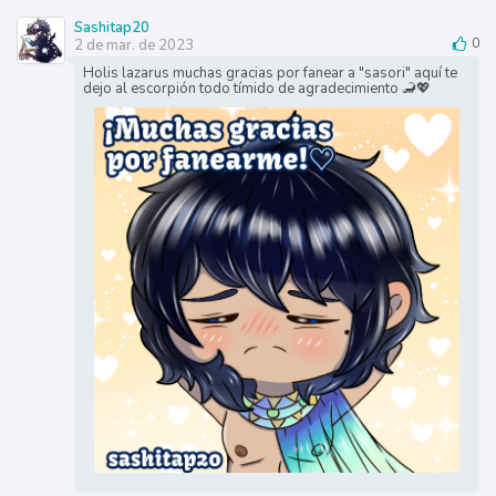
Sashitap20
2 de mar. de 2023
0
Holis lazarus muchas gracias por fanear a "sasori" aquí te
dejo al escorpión todo tímido de agradecimiento 🦂💖