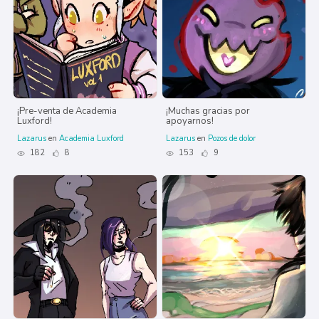
¡Pre-venta de Academia
¡Muchas gracias por
Luxford!
apoyarnos!
Lazarus
en
Academia Luxford
Lazarus
en
Pozos de dolor
182
8
153
9