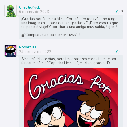
ChaoticPuck
6 de ene. de 2023
0
¡Gracias por fanear a Mina, Corazón! Yo todavía... no tengo
una imagen chuli para dar las gracias xD ¡Pero espero que
te guste el viaje! Y por citar a una amiga muy sabia, *ejem*
¡¡¡"Compiartistas pa siempre uwu"!!!
Rodart1D
29 de nov. de 2022
1
Sé que fué hace días, pero le agradezco cordialmente por
fanear el cómic "Copucha Liceana", muchas gracias :D