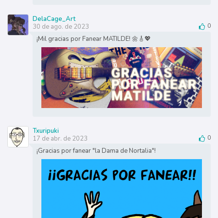
DelaCage_Art
30 de ago. de 2023
0
¡Mil gracias por Fanear MATILDE! 🌼🎸💖
Txuripuki
17 de abr. de 2023
0
¡Gracias por fanear "la Dama de Nortalia"!