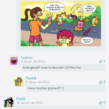
Lazarus
6 de jul. de 2022
1
Está genial!! Ayer la descubrí xD Muy fan
FacuDk
6 de jul. de 2022
0
Aww muchas gracias!!! :')
Pol00
16 de jun. de 2022
0