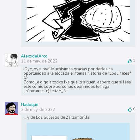
AlexxdelArco
11 de may. de 2022
1
¡Oye, oye, oye! Muchísimas gracias por darle una
oportunidad a la alocada e intensa historia de "Los Jinetes"
😊
Como le digo a todxs lxs que lo siguen, espero que si lees
este cómic sobre personas deprimidas te haga
(irónicamente) feliz ^_^
Hadoque
2 de may. de 2022
0
... y de Los Sucesos de Zarzamorilla!