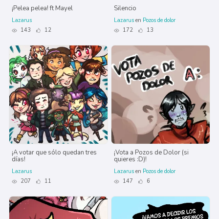
¡Pelea pelea! ft Mayel
Silencio
Lazarus
Lazarus
en
Pozos de dolor
143
12
172
13
¡A votar que sólo quedan tres
¡Vota a Pozos de Dolor (si
días!
quieres :D)!
Lazarus
Lazarus
en
Pozos de dolor
207
11
147
6