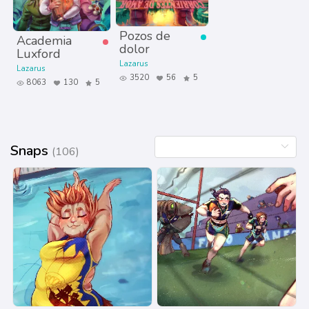
Pozos de
Academia
dolor
Luxford
Lazarus
Lazarus
3520
56
5
8063
130
5
Snaps
(106)