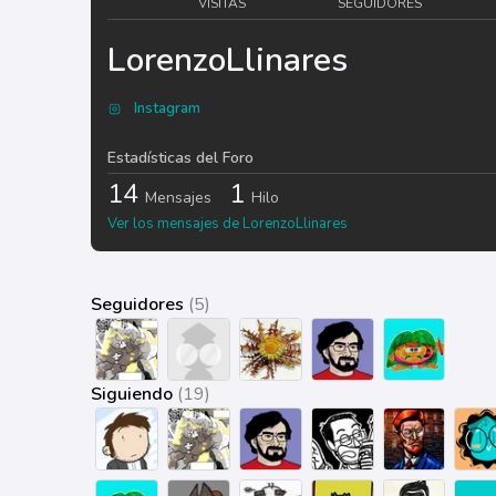
VISITAS
SEGUIDORES
LorenzoLlinares
Instagram
Estadísticas del Foro
14
1
Mensajes
Hilo
Ver los mensajes de LorenzoLlinares
Seguidores
(5)
Siguiendo
(19)