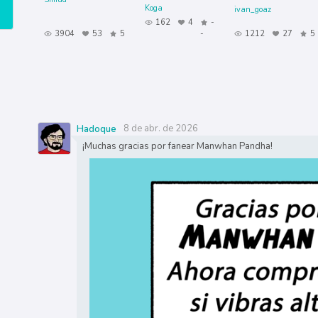
Koga
ivan_goaz
162
4
-
3904
53
5
-
1212
27
5
8 de abr. de 2026
Hadoque
¡Muchas gracias por fanear Manwhan Pandha!