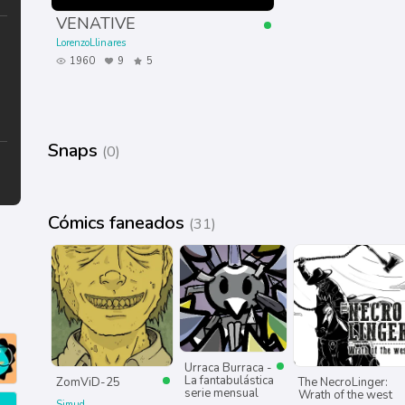
VENATIVE
LorenzoLlinares
1960
9
5
Snaps
(0)
Cómics faneados
(31)
Urraca Burraca -
La fantabulástica
ZomViD-25
The NecroLinger:
serie mensual
Wrath of the west
Simud