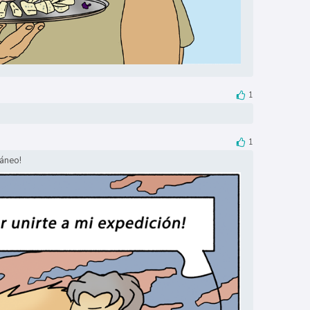
1
1
ráneo!