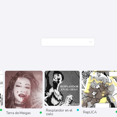
Resplandor en el
RepLICA
Terra de Meigas
cielo