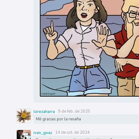
9 de feb. de 2025
lorezaharra
Mil gracias por la reseña
14 de oct. de 2024
ivan_goaz