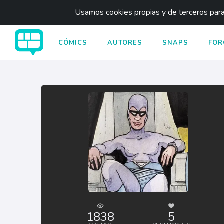
Usamos cookies propias y de terceros para 
CÓMICS
AUTORES
SNAPS
FOR
1838
5