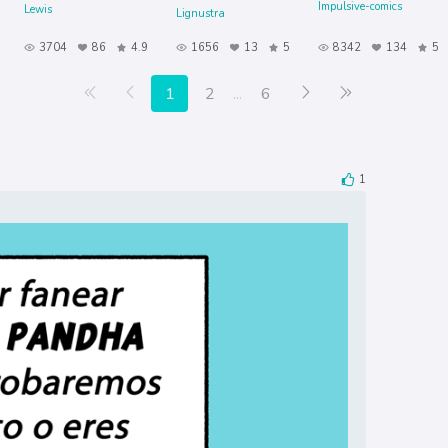
Impulsive-comics
Lewis
Lignustra
3704
86
4.9
1656
13
5
8342
134
5
Primera página
Anterior
Siguiente
Última página
1
2
...
6
1