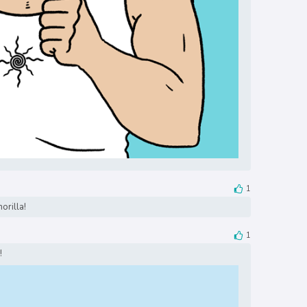
1
orilla!
1
!