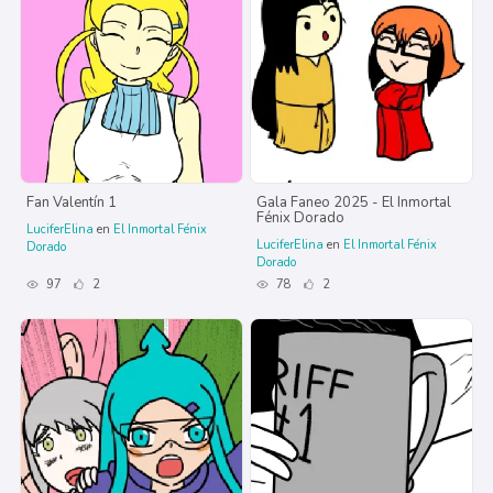
Fan Valentín 1
Gala Faneo 2025 - El Inmortal
Fénix Dorado
LuciferElina
en
El Inmortal Fénix
LuciferElina
en
El Inmortal Fénix
Dorado
Dorado
97
2
78
2