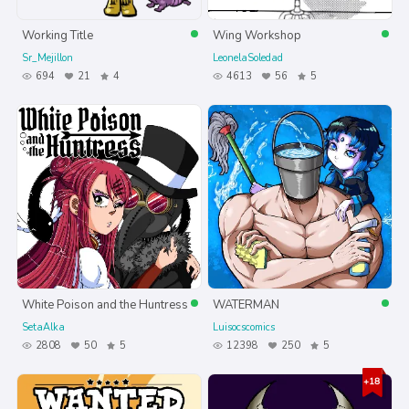
Working Title
Wing Workshop
Sr_Mejillon
LeonelaSoledad
694
21
4
4613
56
5
White Poison and the Huntress
WATERMAN
SetaAlka
Luisocscomics
2808
50
5
12398
250
5