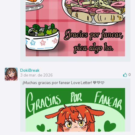
DokiBreak
3 de mar. de 2026
0
¡Muchas gracias por fanear Love Letter! 💙💚🩷