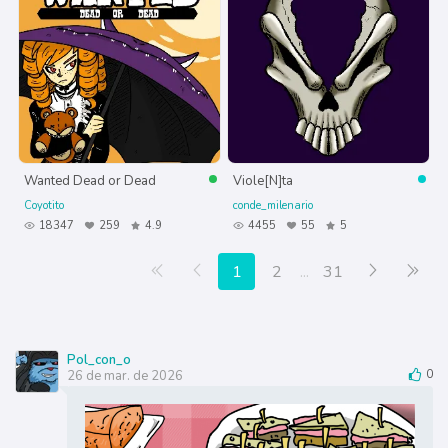
Wanted Dead or Dead
Viole[N]ta
Coyotito
conde_milenario
18347
259
4.9
4455
55
5
Primera página
Anterior
Siguiente
Últ
1
2
...
31
Pol_con_o
26 de mar. de 2026
0