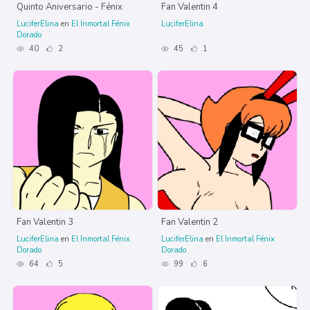
Quinto Aniversario - Fénix
Fan Valentin 4
LuciferElina
en
El Inmortal Fénix
LuciferElina
Dorado
40
2
45
1
Fan Valentin 3
Fan Valentin 2
LuciferElina
en
El Inmortal Fénix
LuciferElina
en
El Inmortal Fénix
Dorado
Dorado
64
5
99
6