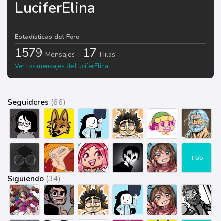
LuciferElina
Estadísticas del Foro
1579
17
Mensajes
Hilos
Ver los mensajes de LuciferElina
Seguidores
(66)
+55
Siguiendo
(34)