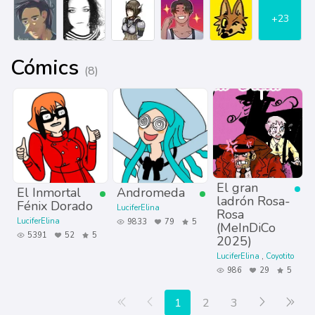
+23
Cómics
(8)
El gran
El Inmortal
Andromeda
ladrón Rosa-
Fénix Dorado
LuciferElina
Rosa
LuciferElina
9833
79
5
(MeInDiCo
5391
52
5
2025)
LuciferElina
Coyotito
986
29
5
Primera página
Anterior
Siguiente
Últ
1
2
3