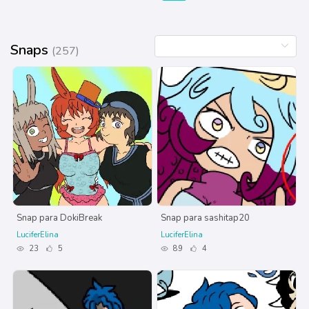
Snaps
(257)
Snap para DokiBreak
Snap para sashitap20
LuciferElina
LuciferElina
23
5
89
4