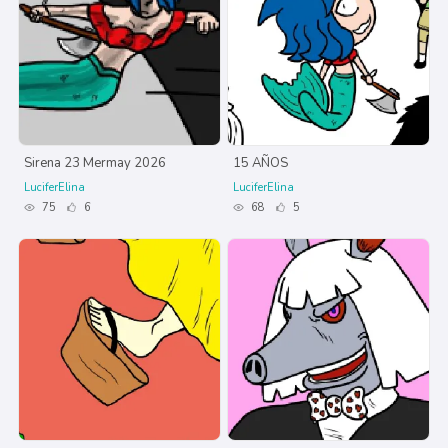
Sirena 23 Mermay 2026
15 AÑOS
LuciferElina
LuciferElina
75
6
68
5