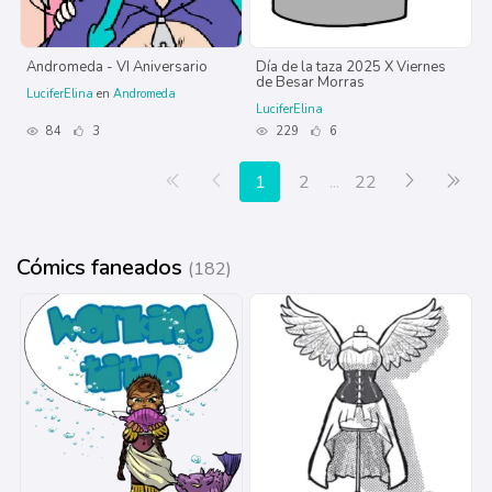
Andromeda - VI Aniversario
Día de la taza 2025 X Viernes
de Besar Morras
LuciferElina
en
Andromeda
LuciferElina
84
3
229
6
Primera página
Anterior
Siguiente
Últ
1
2
...
22
Cómics faneados
(182)