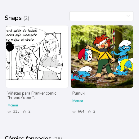
Snaps
(2)
Viñetas para Frankencomic
Pumuki
"FriendZoone".
Momar
Momar
315
2
664
2
Cómics faneados