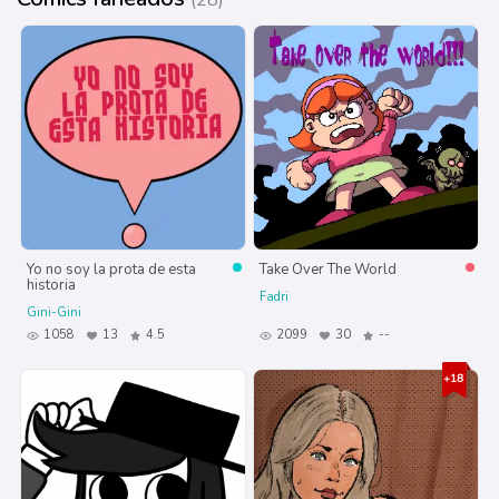
(28)
Yo no soy la prota de esta
Take Over The World
historia
Fadri
Gini-Gini
1058
13
4.5
2099
30
--