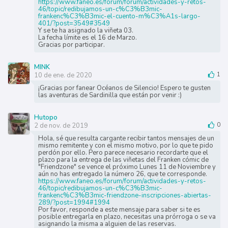
https://www.faneo.es/forum/forum/actividades-y-retos-
46/topic/redibujamos-un-c%C3%B3mic-
frankenc%C3%B3mic-el-cuento-m%C3%A1s-largo-
401/?post=3549#3549
Y se te ha asignado la viñeta 03.
La fecha límite es el 16 de Marzo.
Gracias por participar.
MINK
10 de ene. de 2020
1
¡Gracias por fanear Océanos de Silencio! Espero te gusten
las aventuras de Sardinilla que están por venir :)
Hutopo
2 de nov. de 2019
0
Hola, sé que resulta cargante recibir tantos mensajes de un
mismo remitente y con el mismo motivo, por lo que te pido
perdón por ello. Pero parece necesario recordarte que el
plazo para la entrega de las viñetas del Franken cómic de
"Friendzone" se vence el próximo Lunes 11 de Noviembre y
aún no has entregado la número 26, que te corresponde.
https://www.faneo.es/forum/forum/actividades-y-retos-
46/topic/redibujamos-un-c%C3%B3mic-
frankenc%C3%B3mic-friendzone-inscripciones-abiertas-
289/?post=1994#1994
Por favor, responde a este mensaje para saber si te es
posible entregarla en plazo, necesitas una prórroga o se va
asignando la misma a alguien de las reservas.