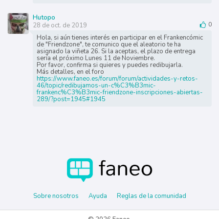
Hutopo
28 de oct. de 2019
0
Hola, si aún tienes interés en participar en el Frankencómic
de "Friendzone", te comunico que el aleatorio te ha
asignado la viñeta 26. Si la aceptas, el plazo de entrega
sería el próximo Lunes 11 de Noviembre.
Por favor, confirma si quieres y puedes redibujarla.
Más detalles, en el foro
https://www.faneo.es/forum/forum/actividades-y-retos-
46/topic/redibujamos-un-c%C3%B3mic-
frankenc%C3%B3mic-friendzone-inscripciones-abiertas-
289/?post=1945#1945
Sobre nosotros
Ayuda
Reglas de la comunidad