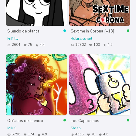
Silencio de blanca
Sextime in Corona [+18]
FriKitty
RubiraJoshart
2604
75
4.4
16302
100
4.9
Océanos de silencio
Los Capuchinos
MINK
Sheap
8796
174
4.9
4558
78
4.6