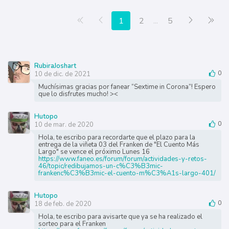
Primera página
Anterior
Siguiente
Últ
1
2
...
5
RubiraJoshart
10 de dic. de 2021
0
Muchísimas gracias por fanear “Sextime in Corona”! Espero
que lo disfrutes mucho! ><
Hutopo
10 de mar. de 2020
0
Hola, te escribo para recordarte que el plazo para la
entrega de la viñeta 03 del Franken de "El Cuento Más
Largo" se vence el próximo Lunes 16
https://www.faneo.es/forum/forum/actividades-y-retos-
46/topic/redibujamos-un-c%C3%B3mic-
frankenc%C3%B3mic-el-cuento-m%C3%A1s-largo-401/
Hutopo
18 de feb. de 2020
0
Hola, te escribo para avisarte que ya se ha realizado el
sorteo para el Franken