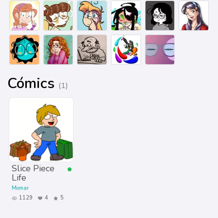
Cómics
(1)
Slice Piece
Life
Momar
1129
4
5