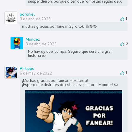
suspendieron, porque dicen que rompí las reglas de X.
poroniel
3 de abr. de 2023
1
muchas gracias por fanear Gyro toki 👍🍻🍻
Mondez
3 de abr. de 2023
0
No hay de qué, compa. Seguro que será una gran
historia 👍.
Philippe
6 de may. de 2022
1
¡Muchas gracias por fanear Hexaterra!
¡Espero que disfrutes de esta nueva historia Mondez! 😊