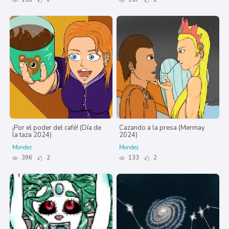
¡Por el poder del café! (Día de
Cazando a la presa (Mermay
la taza 2024)
2024)
Mondez
Mondez
396
2
133
2