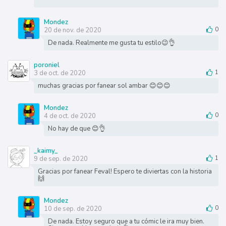
Mondez
20 de nov. de 2020
0
De nada. Realmente me gusta tu estilo😉👌
poroniel
3 de oct. de 2020
1
muchas gracias por fanear sol ambar 😊😊😊
Mondez
4 de oct. de 2020
0
No hay de que 😊👌
_kaimy_
9 de sep. de 2020
1
Gracias por fanear Feval! Espero te diviertas con la historia
🙌
Mondez
10 de sep. de 2020
0
De nada. Estoy seguro que a tu cómic le ira muy bien.