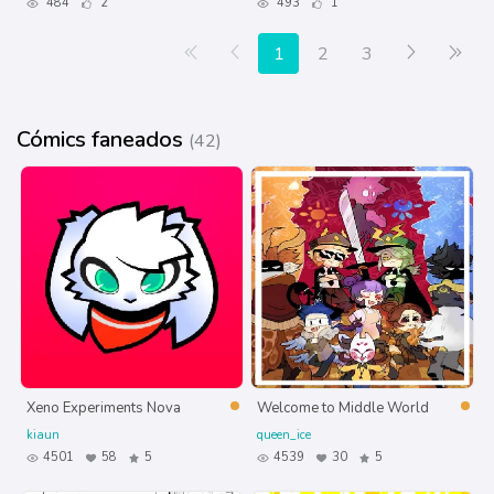
484
2
493
1
Primera página
Anterior
Siguiente
Últ
1
2
3
Cómics faneados
(42)
Xeno Experiments Nova
Welcome to Middle World
kiaun
queen_ice
4501
58
5
4539
30
5