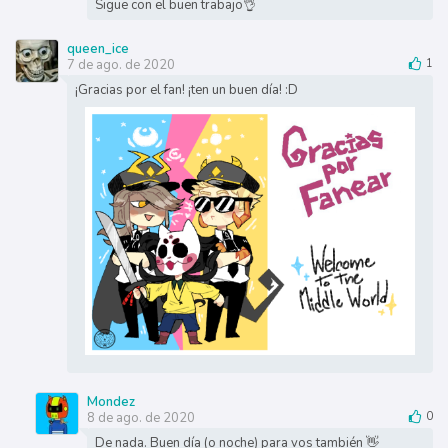
Sigue con el buen trabajo👌
queen_ice
7 de ago. de 2020
1
¡Gracias por el fan! ¡ten un buen día! :D
Mondez
8 de ago. de 2020
0
De nada. Buen día (o noche) para vos también 👋