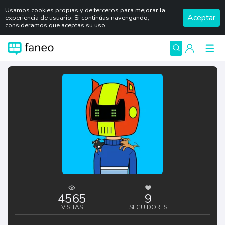
Usamos cookies propias y de terceros para mejorar la
Aceptar
experiencia de usuario. Si continúas navengando,
consideramos que aceptas su uso.
4565
9
VISITAS
SEGUIDORES