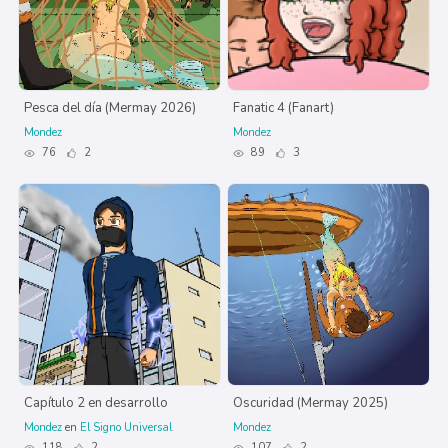
Pesca del día (Mermay 2026)
Fanatic 4 (Fanart)
Mondez
Mondez
76
2
89
3
Capítulo 2 en desarrollo
Oscuridad (Mermay 2025)
Mondez
en
El Signo Universal
Mondez
118
2
107
2