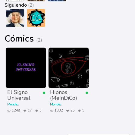
Siguiendo
(2)
Cómics
(2)
El Signo
Hipnos
Universal
(MeInDiCo)
Mondez
Mondez
1248
17
5
1332
25
5