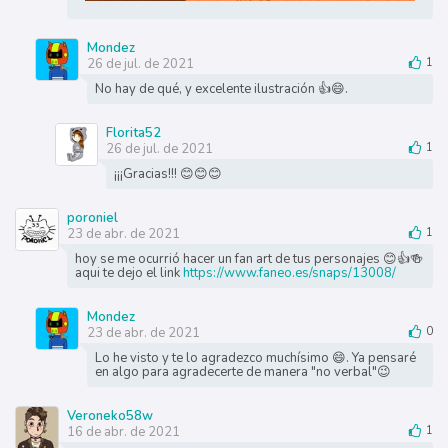
Mondez
26 de jul. de 2021
1
No hay de qué, y excelente ilustración 👍😄.
Florita52
26 de jul. de 2021
1
¡¡¡Gracias!!! 😊😊😊
poroniel
23 de abr. de 2021
1
hoy se me ocurrió hacer un fan art de tus personajes 😊👍🍻
aqui te dejo el link
https://www.faneo.es/snaps/13008/
Mondez
23 de abr. de 2021
0
Lo he visto y te lo agradezco muchísimo 😄. Ya pensaré
en algo para agradecerte de manera "no verbal"😉
Veroneko58w
16 de abr. de 2021
1