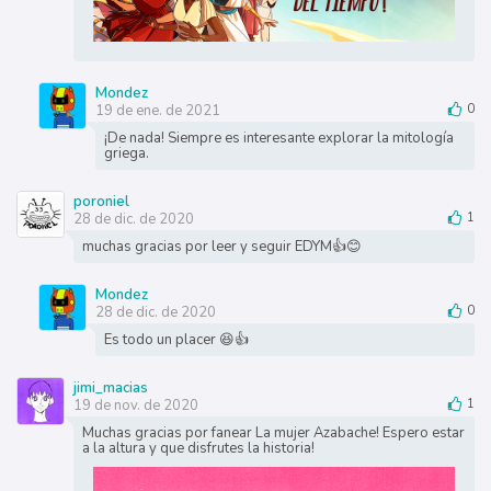
Mondez
19 de ene. de 2021
0
¡De nada! Siempre es interesante explorar la mitología
griega.
poroniel
28 de dic. de 2020
1
muchas gracias por leer y seguir EDYM👍😊
Mondez
28 de dic. de 2020
0
Es todo un placer 😆👍
jimi_macias
19 de nov. de 2020
1
Muchas gracias por fanear La mujer Azabache! Espero estar
a la altura y que disfrutes la historia!