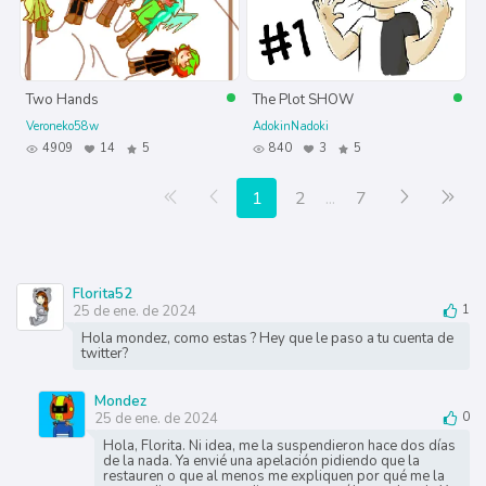
Two Hands
The Plot SHOW
Veroneko58w
AdokinNadoki
4909
14
5
840
3
5
Primera página
Anterior
Siguiente
Últ
1
2
...
7
Florita52
25 de ene. de 2024
1
Hola mondez, como estas ? Hey que le paso a tu cuenta de
twitter?
Mondez
25 de ene. de 2024
0
Hola, Florita. Ni idea, me la suspendieron hace dos días
de la nada. Ya envié una apelación pidiendo que la
restauren o que al menos me expliquen por qué me la