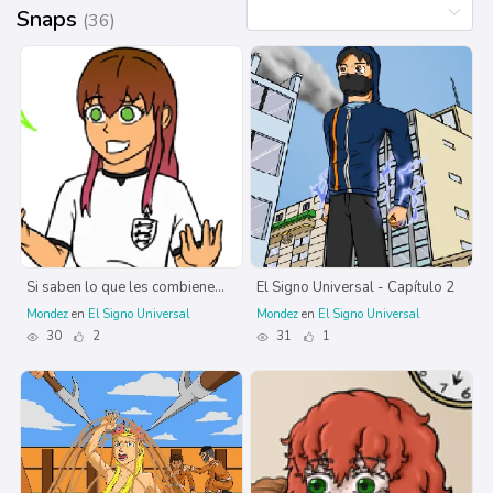
Snaps
(36)
Si saben lo que les combiene...
El Signo Universal - Capítulo 2
Mondez
en
El Signo Universal
Mondez
en
El Signo Universal
30
2
31
1