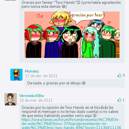
Gracias por fanear ''Two Hands''😊 (ya te había agradecido
pero nunca esta demás 😆)
Mondez
17 de abr. de 2021
0
De nada, y gracias por el dibujo 😄
Veroneko58w
30 de mar. de 2021
1
Gracias por tu opinión de Two Hands en el hilo👍👍 (te
respondí el mensaje si no te has dado cuenta) si no sabes
de que estoy hablando puedes verlo aquí 😜:
https://www.faneo.es/forum/forum/presentaci%C3%B3n-
de-webc%C3%B3mics-37/topic/presentando-mi-
webc%C3%B3mic-two-hands-896/?post=11136#11136