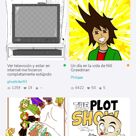
Ver televisión y estar en
Un día en la vida de Nill
internet me hicieron
Greedman
completamente estúpido
Philippe
ghostkiller93
1259
19
--
6422
50
5