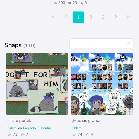
500
23
5
Primera página
Anterior
Siguiente
Últ
1
2
3
Snaps
(110)
Hazlo por él.
¡Muchas gracias!
Odemi
en
Proyecto Discordia.
Odemi
71
7
74
4