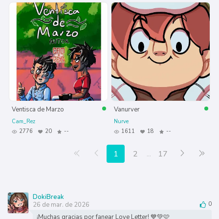
Ventisca de Marzo
Vanurver
Cam_Rez
Nurve
2776
20
--
1611
18
--
Primera página
Anterior
Siguiente
Últ
1
2
...
17
DokiBreak
26 de mar. de 2026
0
¡Muchas gracias por fanear Love Letter! 💙💚🩷