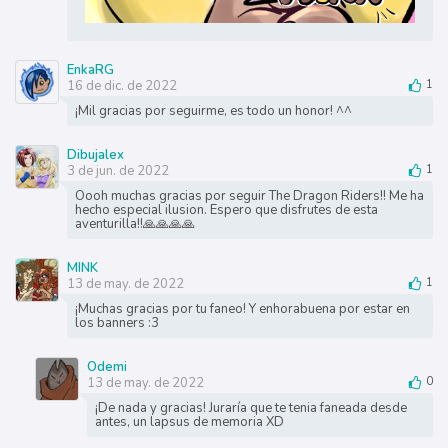
EnkaRG
16 de dic. de 2022
1
¡Mil gracias por seguirme, es todo un honor! ^^
Dibujalex
3 de jun. de 2022
1
Oooh muchas gracias por seguir The Dragon Riders!! Me ha
hecho especial ilusion. Espero que disfrutes de esta
aventurilla!!🙏🙏🙏🙏
MINK
13 de may. de 2022
1
¡Muchas gracias por tu faneo! Y enhorabuena por estar en
los banners :3
Odemi
13 de may. de 2022
0
¡De nada y gracias! Juraría que te tenia faneada desde
antes, un lapsus de memoria XD