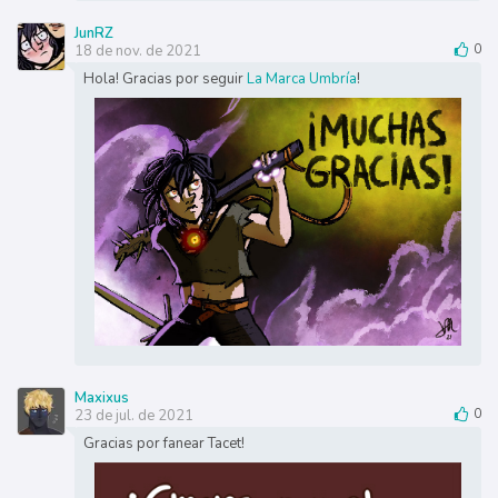
JunRZ
18 de nov. de 2021
0
Hola! Gracias por seguir
La Marca Umbría
!
Maxixus
23 de jul. de 2021
0
Gracias por fanear Tacet!