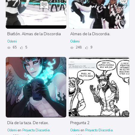
Biatlón. Almas de la Discordia
Almas de la Discordia.
Odemi
Odemi
65
5
248
9
Día de la taza. De relax.
Pregunta 2
Odemi
en
Proyecto Discordia.
Odemi
en
Proyecto Discordia.