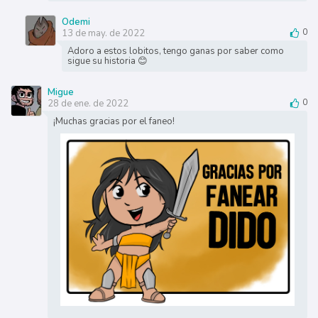
Odemi
13 de may. de 2022
0
Adoro a estos lobitos, tengo ganas por saber como
sigue su historia 😊
Migue
28 de ene. de 2022
0
¡Muchas gracias por el faneo!