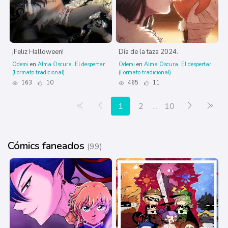
¡Feliz Halloween!
Día de la taza 2024.
Odemi
en
Alma Oscura. El despertar
Odemi
en
Alma Oscura. El despertar
(Formato tradicional)
(Formato tradicional)
163
10
465
11
Primera página
Anterior
Siguiente
Últ
1
2
...
10
Cómics faneados
(99)