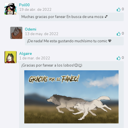
Pol00
19 de abr. de 2022
0
Muchas gracias por fanear En busca de una moza 💕
Odemi
13 de may. de 2022
0
¡De nada! Me esta gustando muchísimo tu comic 💖
Algaire
1 de mar. de 2022
0
¡Gracias por fanear a los lobos!😉🐺