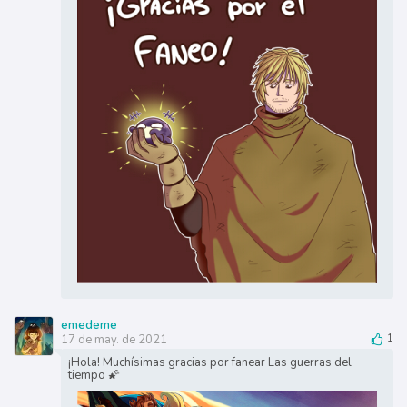
emedeme
17 de may. de 2021
1
¡Hola! Muchísimas gracias por fanear Las guerras del
tiempo 🌠