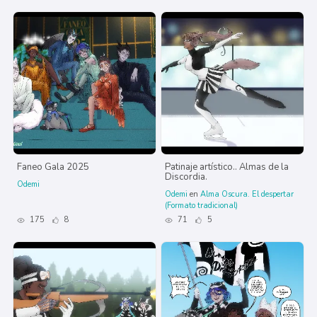
Faneo Gala 2025
Patinaje artístico.. Almas de la
Discordia.
Odemi
Odemi
en
Alma Oscura. El despertar
(Formato tradicional)
175
8
71
5