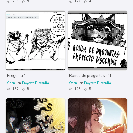
259
9
126
4
Pregunta 1
Ronda de preguntas n°1
Odemi
en
Proyecto Discordia.
Odemi
en
Proyecto Discordia.
132
5
128
5