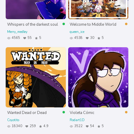
Whispers of the darkest soul
Welcome to Middle World
Merry_medley
queen_ice
4565
55
5
4538
30
5
Wanted Dead or Dead
Violeta Cómic
Coyotito
Rodart1D
18340
259
4.9
3522
54
5