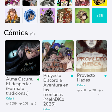
+35
Cómics
(9)
Proyecto
Proyecto
Alma Oscura.
Hades
Discordia.
El despertar
Aventura en
Odemi
(Formato
las
738
20
-
tradicional)
montañas.
-
(MeInDiCo
Odemi
2026)
6059
108
5
Odemi