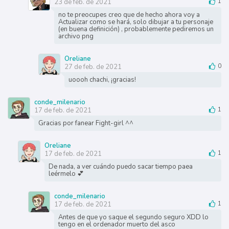
23 de feb. de 2021
1
no te preocupes creo que de hecho ahora voy a
Actualizar como se hará, solo dibujar a tu personaje
(en buena definición) , probablemente pediremos un
archivo png
Oreliane
27 de feb. de 2021
0
uoooh chachi, ¡gracias!
conde_milenario
17 de feb. de 2021
1
Gracias por fanear Fight-girl ^^
Oreliane
17 de feb. de 2021
1
De nada, a ver cuándo puedo sacar tiempo paea
leérmelo 💕
conde_milenario
17 de feb. de 2021
1
Antes de que yo saque el segundo seguro XDD lo
tengo en el ordenador muerto del asco