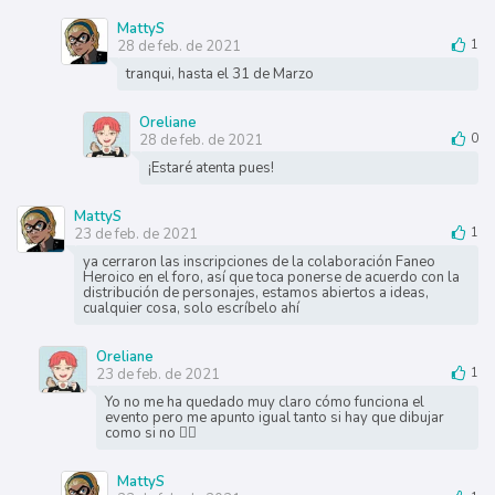
MattyS
28 de feb. de 2021
1
tranqui, hasta el 31 de Marzo
Oreliane
28 de feb. de 2021
0
¡Estaré atenta pues!
MattyS
23 de feb. de 2021
1
ya cerraron las inscripciones de la colaboración Faneo
Heroico en el foro, así que toca ponerse de acuerdo con la
distribución de personajes, estamos abiertos a ideas,
cualquier cosa, solo escríbelo ahí
Oreliane
23 de feb. de 2021
1
Yo no me ha quedado muy claro cómo funciona el
evento pero me apunto igual tanto si hay que dibujar
como si no 👌🏻
MattyS