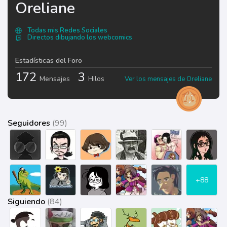
Oreliane
Todas mis Redes Sociales
Directos dibujando los webcomics
Estadísticas del Foro
172
3
Mensajes
Hilos
Ver los mensajes de Oreliane
Seguidores
(99)
+88
Siguiendo
(84)