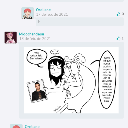
Oreliane
17 de feb. de 2021
0
F
Midochandesu
13 de feb. de 2021
1
Oreliane