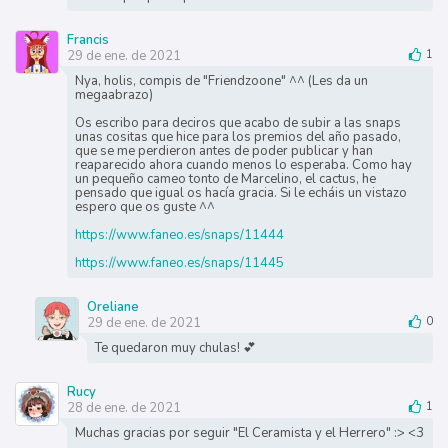
Francis
29 de ene. de 2021
1
Nya, holis, compis de "Friendzoone" ^^ (Les da un
megaabrazo)
Os escribo para deciros que acabo de subir a las snaps
unas cositas que hice para los premios del año pasado,
que se me perdieron antes de poder publicar y han
reaparecido ahora cuando menos lo esperaba. Como hay
un pequeño cameo tonto de Marcelino, el cactus, he
pensado que igual os hacía gracia. Si le echáis un vistazo
espero que os guste ^^
https://www.faneo.es/snaps/11444
https://www.faneo.es/snaps/11445
Oreliane
29 de ene. de 2021
0
Te quedaron muy chulas! 💕
Rucy
28 de ene. de 2021
1
Muchas gracias por seguir "El Ceramista y el Herrero" :> <3