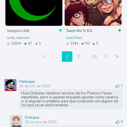
Vampire Lilith
Teach Me To Kill
conde_milenario
LeahVillart
10034
67
5
2344
50
5
Primera página
Anterior
Siguiente
Últ
1
2
...
11
Hadoque
26 de oct. de 2025
1
Hola Oreliane, tenemos las tiras de los Premios Faneo
repartidas, pero si quieres te puedo apuntar como reserva
o, si alguien lo prefiere, para que colabores con alguno de
los que ya las está haciendo.
Oreliane
25 de nov. de 2025
0