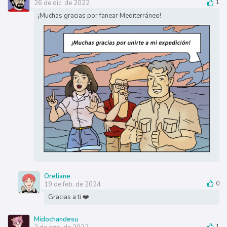
26 de dic. de 2022
1
¡Muchas gracias por fanear Mediterráneo!
Oreliane
19 de feb. de 2024
0
Gracias a ti ❤️
Midochandesu
1