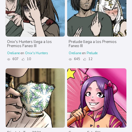
Onix's Hunters llega a los
Prelude llega a los Premios
Premios Faneo III
Faneo III
Oreliane
en
Onix's Hunters
Oreliane
en
Prelude
607
10
645
12