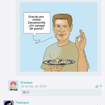
Oreliane
19 de feb. de 2024
0
😘👌🏻
Hadoque