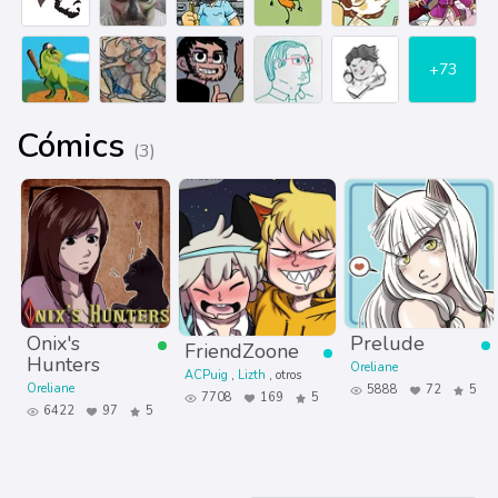
+73
Cómics
(3)
Onix's
Prelude
FriendZoone
Hunters
Oreliane
ACPuig
Lizth
otros
Oreliane
5888
72
5
7708
169
5
6422
97
5