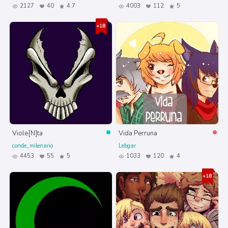
2127
40
4.7
4003
112
5
Viole[N]ta
Vida Perruna
conde_milenario
Lebgar
4453
55
5
1033
120
4