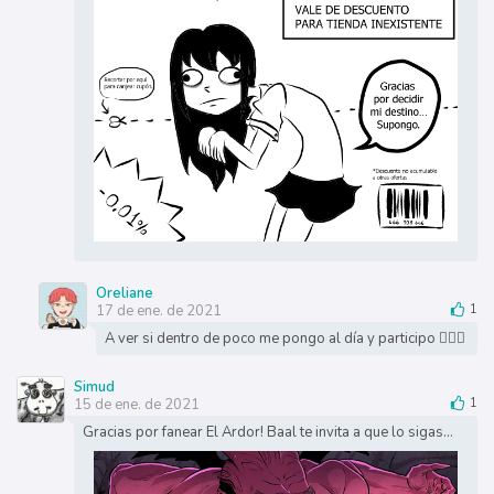
Oreliane
17 de ene. de 2021
1
A ver si dentro de poco me pongo al día y participo 👌🏻💕
Simud
15 de ene. de 2021
1
Gracias por fanear El Ardor! Baal te invita a que lo sigas...