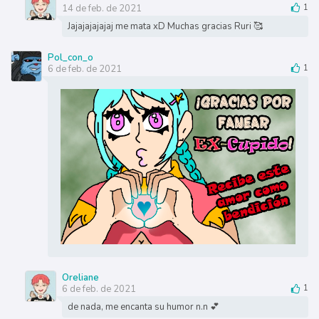
14 de feb. de 2021
1
Jajajajajajaj me mata xD Muchas gracias Ruri 🥰
Pol_con_o
6 de feb. de 2021
1
Oreliane
6 de feb. de 2021
1
de nada, me encanta su humor n.n 💕