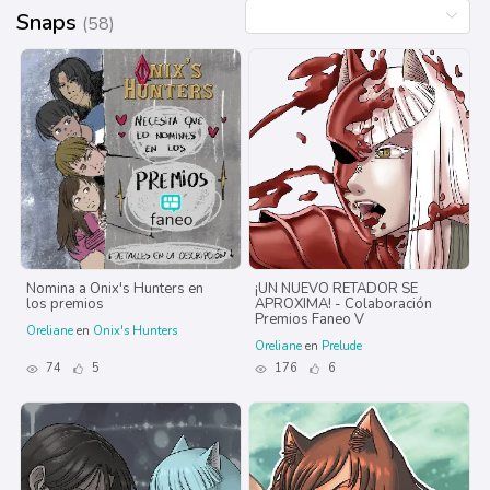
Snaps
(58)
Nomina a Onix's Hunters en
¡UN NUEVO RETADOR SE
los premios
APROXIMA! - Colaboración
Premios Faneo V
Oreliane
en
Onix's Hunters
Oreliane
en
Prelude
74
5
176
6