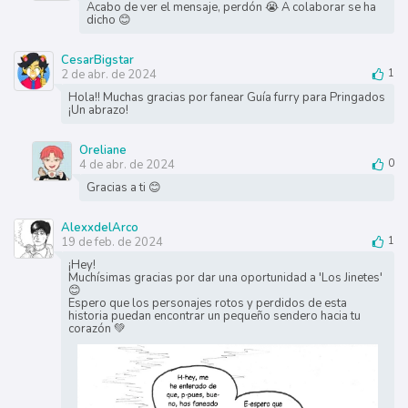
Acabo de ver el mensaje, perdón 😭 A colaborar se ha
dicho 😊
CesarBigstar
2 de abr. de 2024
1
Hola!! Muchas gracias por fanear Guía furry para Pringados
¡Un abrazo!
Oreliane
4 de abr. de 2024
0
Gracias a ti 😊
AlexxdelArco
19 de feb. de 2024
1
¡Hey!
Muchísimas gracias por dar una oportunidad a 'Los Jinetes'
😊
Espero que los personajes rotos y perdidos de esta
historia puedan encontrar un pequeño sendero hacia tu
corazón 💚