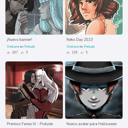
¡Nuevo banner!
Neko Day 2023
Oreliane
en
Prelude
Oreliane
en
Prelude
187
5
218
5
Premios Faneo IV - Prelude
Nuevo avatar para Halloween