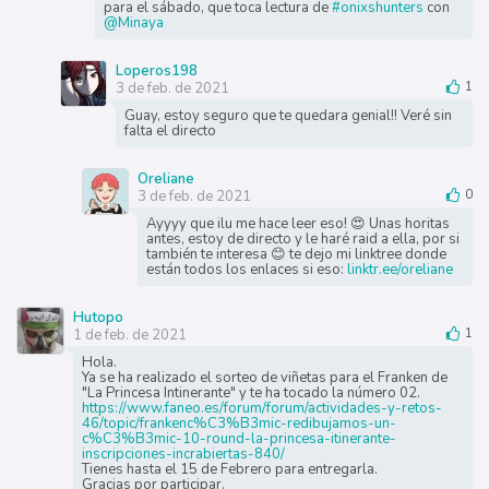
para el sábado, que toca lectura de
#onixshunters
con
@Minaya
Loperos198
3 de feb. de 2021
1
Guay, estoy seguro que te quedara genial!! Veré sin
falta el directo
Oreliane
3 de feb. de 2021
0
Ayyyy que ilu me hace leer eso! 😍 Unas horitas
antes, estoy de directo y le haré raid a ella, por si
también te interesa 😊 te dejo mi linktree donde
están todos los enlaces si eso:
linktr.ee/oreliane
Hutopo
1 de feb. de 2021
1
Hola.
Ya se ha realizado el sorteo de viñetas para el Franken de
"La Princesa Intinerante" y te ha tocado la número 02.
https://www.faneo.es/forum/forum/actividades-y-retos-
46/topic/frankenc%C3%B3mic-redibujamos-un-
c%C3%B3mic-10-round-la-princesa-itinerante-
inscripciones-incrabiertas-840/
Tienes hasta el 15 de Febrero para entregarla.
Gracias por participar.