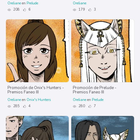
Oreliane
en
Prelude
Oreliane
208
6
179
3
Promoción de Onix's Hunters -
Promoción de Prelude -
Premios Faneo III
Premios Faneo III
Oreliane
en
Onix's Hunters
Oreliane
en
Prelude
285
4
280
7