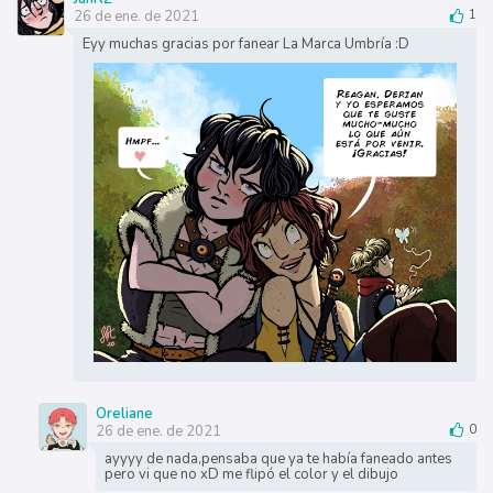
26 de ene. de 2021
1
Eyy muchas gracias por fanear La Marca Umbría :D
Oreliane
26 de ene. de 2021
0
ayyyy de nada,pensaba que ya te había faneado antes
pero vi que no xD me flipó el color y el dibujo