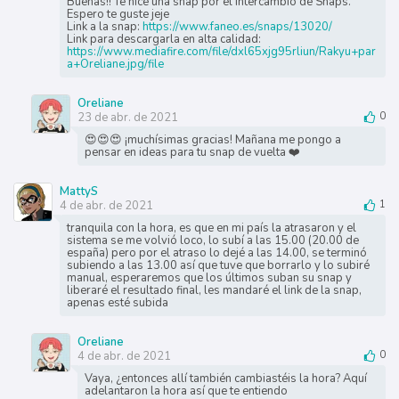
Buenas!! Te hice una snap por el Intercambio de Snaps.
Espero te guste jeje
Link a la snap:
https://www.faneo.es/snaps/13020/
Link para descargarla en alta calidad:
https://www.mediafire.com/file/dxl65xjg95rliun/Rakyu+par
a+Oreliane.jpg/file
Oreliane
23 de abr. de 2021
0
😍😍😍 ¡muchísimas gracias! Mañana me pongo a
pensar en ideas para tu snap de vuelta ❤️
MattyS
4 de abr. de 2021
1
tranquila con la hora, es que en mi país la atrasaron y el
sistema se me volvió loco, lo subí a las 15.00 (20.00 de
españa) pero por el atraso lo dejé a las 14.00, se terminó
subiendo a las 13.00 así que tuve que borrarlo y lo subiré
manual, esperaremos que los últimos suban su snap y
liberaré el resultado final, les mandaré el link de la snap,
apenas esté subida
Oreliane
4 de abr. de 2021
0
Vaya, ¿entonces allí también cambiastéis la hora? Aquí
adelantaron la hora así que te entiendo