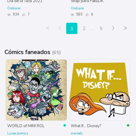
Día de la Taza 2021
Snap para FakuDK
Oreliane
Oreliane
934
7
585
6
Primera página
Anterior
Siguiente
Últ
1
2
...
5
Cómics faneados
(65)
WORLD of MINI ROL
What If... Disney?
Luisocscomics
mariods