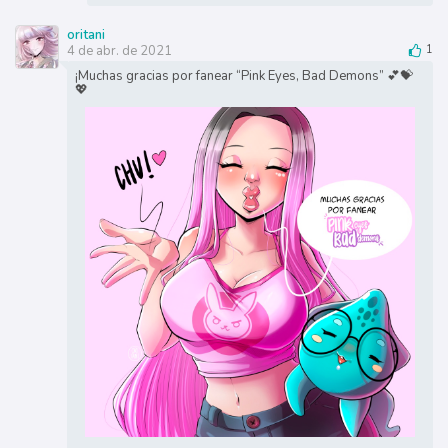
oritani
4 de abr. de 2021
1
¡Muchas gracias por fanear “Pink Eyes, Bad Demons” 💕💝
💖