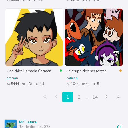
Una chica llamada Carmen
un grupo de tiras tontas
catman
catman
5444
108
4.9
1044
41
5
Primera página
Anterior
Siguiente
Últ
1
2
...
14
MrTuatara
15 de dic. de 2023
1