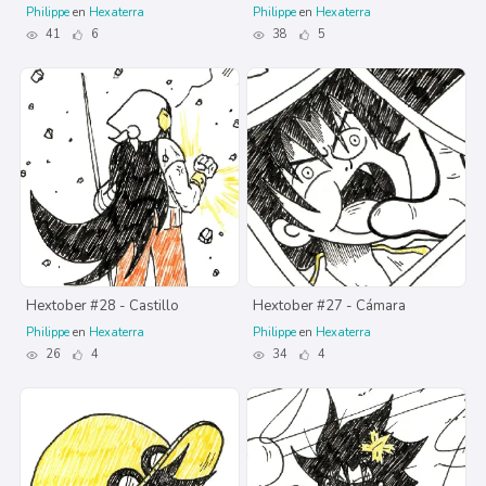
Philippe
en
Hexaterra
Philippe
en
Hexaterra
41
6
38
5
Hextober #28 - Castillo
Hextober #27 - Cámara
Philippe
en
Hexaterra
Philippe
en
Hexaterra
26
4
34
4