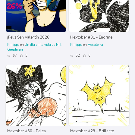
¡Feliz San Valentín 2026!
Hextober #31 - Enorme
Philippe
en
Un día en la vida de Nill
Philippe
en
Hexaterra
Greedman
67
5
52
6
Hextober #30 - Pelea
Hextober #29 - Brillante