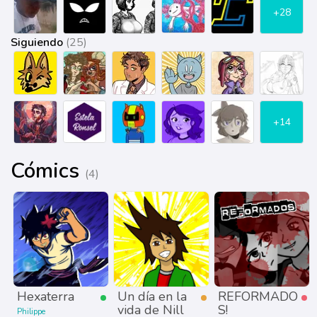
+28
Siguiendo
(25)
+14
Cómics
(4)
Hexaterra
Un día en la
REFORMADO
vida de Nill
S!
Philippe