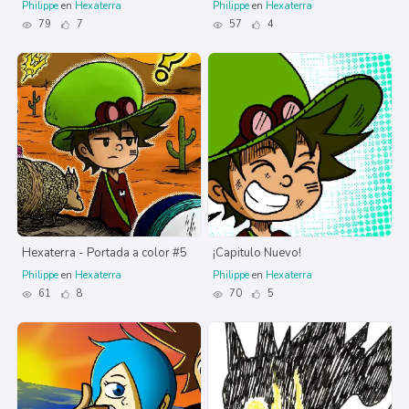
Philippe
en
Hexaterra
Philippe
en
Hexaterra
79
7
57
4
Hexaterra - Portada a color #5
¡Capitulo Nuevo!
Philippe
en
Hexaterra
Philippe
en
Hexaterra
61
8
70
5