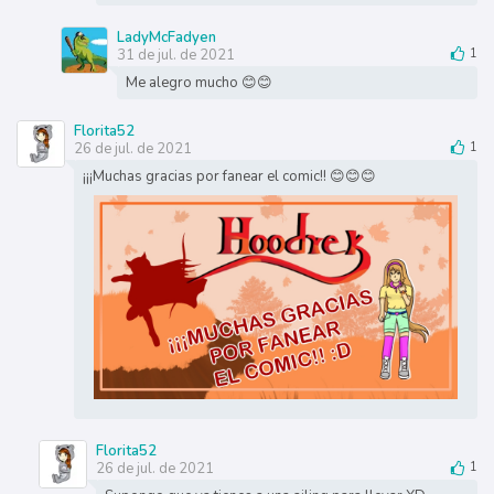
LadyMcFadyen
31 de jul. de 2021
1
Me alegro mucho 😊😊
Florita52
26 de jul. de 2021
1
¡¡¡Muchas gracias por fanear el comic!! 😊😊😊
Florita52
26 de jul. de 2021
1