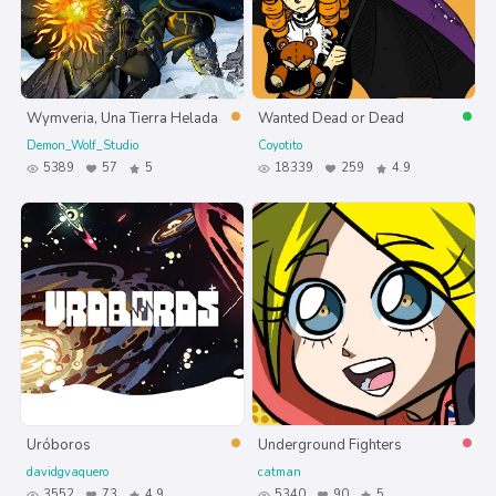
Wymveria, Una Tierra Helada
Wanted Dead or Dead
Demon_Wolf_Studio
Coyotito
5389
57
5
18339
259
4.9
Uróboros
Underground Fighters
davidgvaquero
catman
3552
73
4.9
5340
90
5