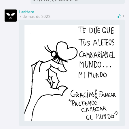
LanHero
7 de mar. de 2022
1