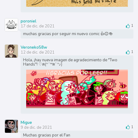
poroniel
17 de dic. de 2021
1
muchas gracias por seguir mi nuevo comic 👍😊🍻
Veroneko58w
12 de dic. de 2021
1
Hola, ¡hay nueva imagen de agradecimiento de "Two
Hands"! ♡ฅ(ᐤˊ꒳ฅˋᐤ♪)
Migue
9 de dic. de 2021
1
Muchas gracias por el Fan