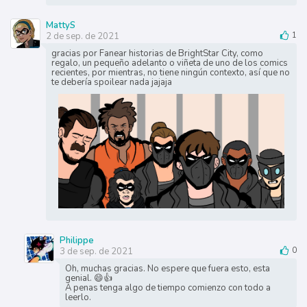
MattyS
2 de sep. de 2021
1
gracias por Fanear historias de BrightStar City, como
regalo, un pequeño adelanto o viñeta de uno de los comics
recientes, por mientras, no tiene ningún contexto, así que no
te debería spoilear nada jajaja
Philippe
3 de sep. de 2021
0
Oh, muchas gracias. No espere que fuera esto, esta
genial. 😄👍
A penas tenga algo de tiempo comienzo con todo a
leerlo.