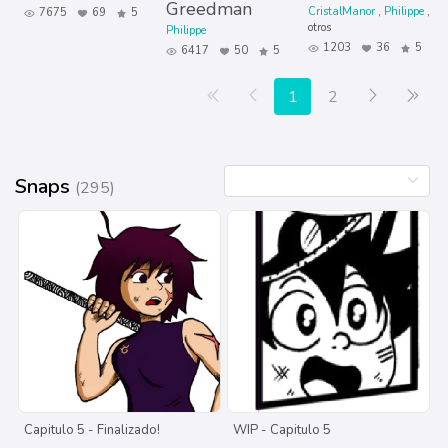
Greedman
CristalManor
Philippe
7675
69
5
otros
Philippe
1203
36
5
6417
50
5
Primera página
Anterior
Siguiente
Últ
1
2
Snaps
(295)
Capitulo 5 - Finalizado!
WIP - Capitulo 5