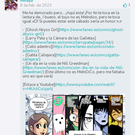
Minaya
8 de feb. de 2023
1
Me he demorado pero... ¡Aquí esta! ¡Por fin te toca en la
lectura de...! bueno, el tuyo no es MeIndico, pero te toca
igual xD! Si puedes estar este sábado sería un honor n.n
- [Ghost Abyss Girl](
https://www.faneo.es/comics/ghost-
abyss-girl/
)
- [Larry Pata y la Cámara de las Galletas]
(
https://www.faneo.es/comics/larrypata/pages/34/
)
- [Cielo adentro](
https://www.faneo.es/comics/cielo-
adentro/
)
- [Gatita Callejera](
https://www.faneo.es/comics/gatita-
callejera/
)
- [Un día en la vida de Nill Greedman]
(
https://www.faneo.es/comics/un-dia-en-la-vida-de-Nill-
Greedman/
) (Este último no es MeInDiCo, pero me faltaba
uno asi que será)
[Enlace a Youtube](
https://www.youtube.com/watch?
v=HKAACulzjaA
)