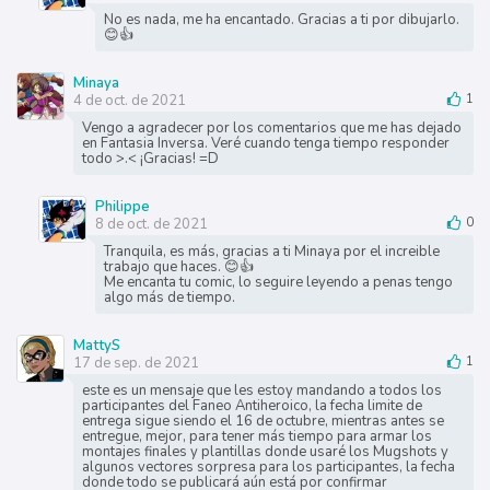
No es nada, me ha encantado. Gracias a ti por dibujarlo.
😊👍
Minaya
4 de oct. de 2021
1
Vengo a agradecer por los comentarios que me has dejado
en Fantasia Inversa. Veré cuando tenga tiempo responder
todo >.< ¡Gracias! =D
Philippe
8 de oct. de 2021
0
Tranquila, es más, gracias a ti Minaya por el increible
trabajo que haces. 😊👍
Me encanta tu comic, lo seguire leyendo a penas tengo
algo más de tiempo.
MattyS
17 de sep. de 2021
1
este es un mensaje que les estoy mandando a todos los
participantes del Faneo Antiheroico, la fecha limite de
entrega sigue siendo el 16 de octubre, mientras antes se
entregue, mejor, para tener más tiempo para armar los
montajes finales y plantillas donde usaré los Mugshots y
algunos vectores sorpresa para los participantes, la fecha
donde todo se publicará aún está por confirmar