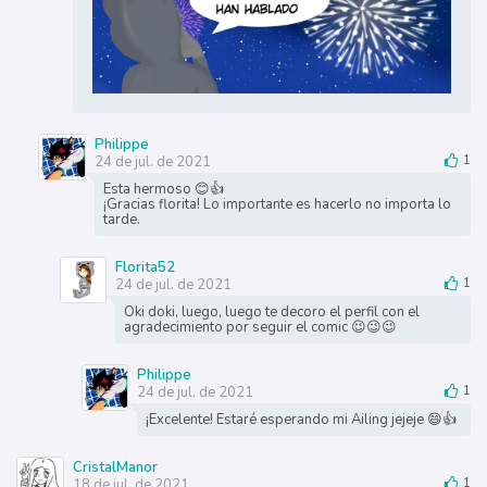
Philippe
24 de jul. de 2021
1
Esta hermoso 😊👍
¡Gracias florita! Lo importante es hacerlo no importa lo
tarde.
Florita52
24 de jul. de 2021
1
Oki doki, luego, luego te decoro el perfil con el
agradecimiento por seguir el comic 😉😉😉
Philippe
24 de jul. de 2021
1
¡Excelente! Estaré esperando mi Ailing jejeje 😄👍
CristalManor
18 de jul. de 2021
1