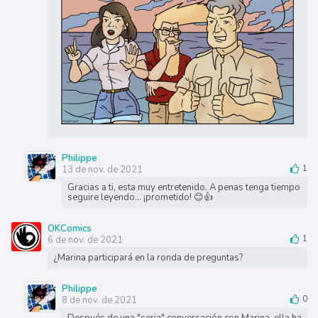
Philippe
13 de nov. de 2021
1
Gracias a ti, esta muy entretenido. A penas tenga tiempo
seguire leyendo... ¡prometido! 😊👍
OKComics
6 de nov. de 2021
1
¿Marina participará en la ronda de preguntas?
Philippe
8 de nov. de 2021
0
Después de una "seria" conversación con Marina, ella ha