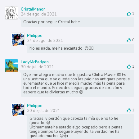
CristalManor
24 de ago. de 2021
1
Gracias por seguir Cristal hehe
Philippe
24 de ago. de 2021
0
No es nada, me ha encantado. 😍👍🏻
LadyMcFadyen
30 de jul. de 2021
1
Oye, me alegro mucho que te gustara Chilca Player 🙈 Es
una lastima que se quede con las páginas antiguas porque
el remaster que le hice merecía mucho más la pena para
todo el mundo. Si decides seguir, gracias de corazón y
espero que te diviertas mucho 😊
Philippe
30 de jul. de 2021
1
Gracias, y perdón que cabeza la mía que no lo he
faneado. 😅
Últimamente he estado algo ocupado pero a penas
tenga tiempo lo seguiré leyendo, la verdad me ha
gustado mucho. 😊👍