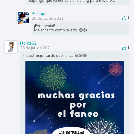
Supongo que ya tienes a una ailing para llevar XD
Philippe
26 de jul. de 2021
1
¡Esta genial!
Me encanto como quedó. 😊👍
Florita52
23 de jul. de 2021
1
¡Holis! mejor tarde que nunca 😅😅😅