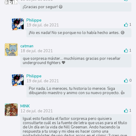
¡Gracias por seguir! 😃
Philippe
19 de jul. de 2021
1
¡No es nada! No se porque no lo había hecho antes. 😅
catman
18 de jul. de 2021
1
que sorpresa máster... muchísimas gracias por reseñar
underground fighters 💖
Philippe
19 de jul. de 2021
0
Por nada. Lo mereces, tu historia lo merece. Siga
dibujando maestro y animo con su nuevo proyecto. 👍
MINK
12 de jul. de 2021
1
Igual esto fastidia el factor sorpresa pero quisiera
consultarte cuál es la fuente de letra que usas para el título
de Un día en la vida de Nill Greeman. Ando haciendo la
respuesta a tu snap y mi idea es hacer como una
portada/póster de uno de tus arcos en el cómic :3 creo que