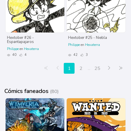
Hextober #26 -
Hextober #25 - Niebla
Espantapajaros
Philippe
en
Hexaterra
Philippe
en
Hexaterra
40
4
42
3
Primera página
Anterior
Siguiente
Últ
1
2
...
25
Cómics faneados
(80)