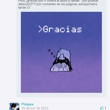
Psst, ¡gracias por ir contra el título y fanear "[No prestar
atención]"! Y por comentar en las páginas aunque fuera
tarde :D
Philippe
25 de oct. de 2021
1