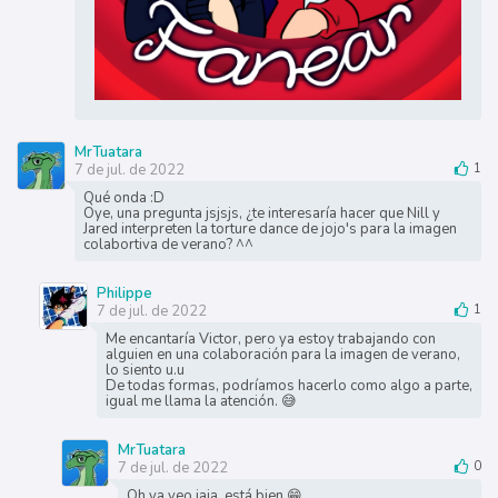
MrTuatara
7 de jul. de 2022
1
Qué onda :D
Oye, una pregunta jsjsjs, ¿te interesaría hacer que Nill y
Jared interpreten la torture dance de jojo's para la imagen
colabortiva de verano? ^^
Philippe
7 de jul. de 2022
1
Me encantaría Victor, pero ya estoy trabajando con
alguien en una colaboración para la imagen de verano,
lo siento u.u
De todas formas, podríamos hacerlo como algo a parte,
igual me llama la atención. 😅
MrTuatara
7 de jul. de 2022
0
Oh ya veo jaja, está bien 😁