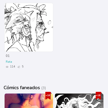
01
Rata
114
5
Cómics faneados
(3)