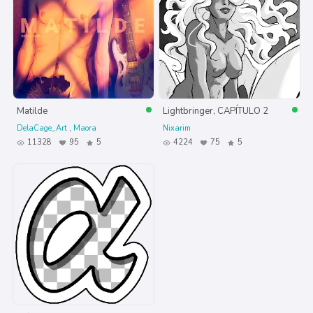
Matilde
Lightbringer, CAPÍTULO 2
DelaCage_Art
Maora
Nixarim
11328
95
5
4224
75
5