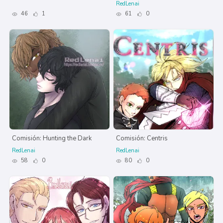
RedLenai
46
1
61
0
Comisión: Hunting the Dark
Comisión: Centris
RedLenai
RedLenai
58
0
80
0