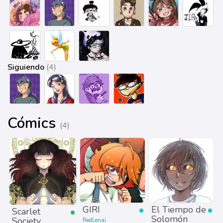
Siguiendo
(4)
Cómics
(4)
GIRI
El Tiempo de
Scarlet
Solomón
Society
RedLenai