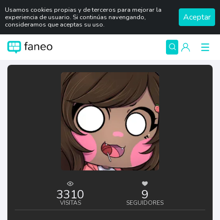
Usamos cookies propias y de terceros para mejorar la
Aceptar
experiencia de usuario. Si continúas navengando,
consideramos que aceptas su uso.
3310
9
VISITAS
SEGUIDORES