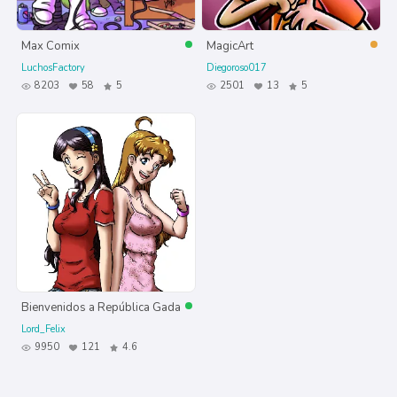
Max Comix
MagicArt
LuchosFactory
Diegoroso017
8203
58
5
2501
13
5
Bienvenidos a República Gada
Lord_Felix
9950
121
4.6