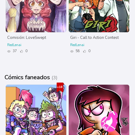
Comisión: LoveSwept
Giri - Call to Action Contest
RedLenai
RedLenai
37
0
58
0
Cómics faneados
(3)