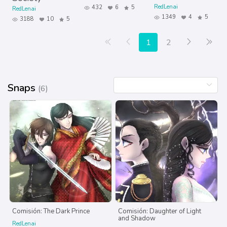
RedLenai
432
6
5
RedLenai
1349
4
5
3188
10
5
Primera página
Anterior
Siguiente
Últ
1
2
Snaps
(6)
Comisión: The Dark Prince
Comisión: Daughter of Light
and Shadow
RedLenai