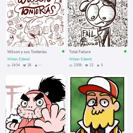
Wilson y sus Tonterías
Total Failure
Wilson-Esbond
Wilson-Esbond
2434
28
--
2358
22
5