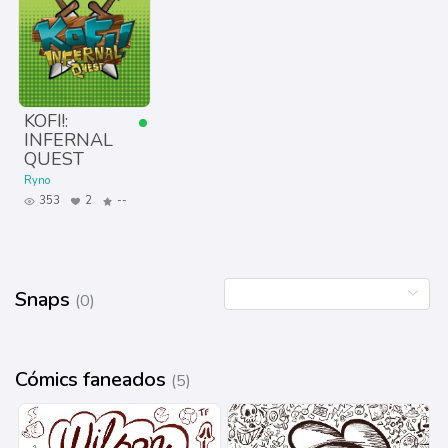
KOFI!:
INFERNAL
QUEST
Ryno
353
2
--
Snaps
(0)
Cómics faneados
(5)