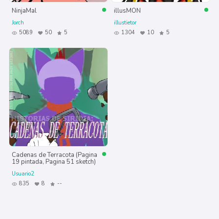
NinjaMal
illusMON
Jorch
illustietor
5089
50
5
1304
10
5
Cadenas de Terracota (Pagina
19 pintada, Pagina 51 sketch)
Usuario2
835
8
--