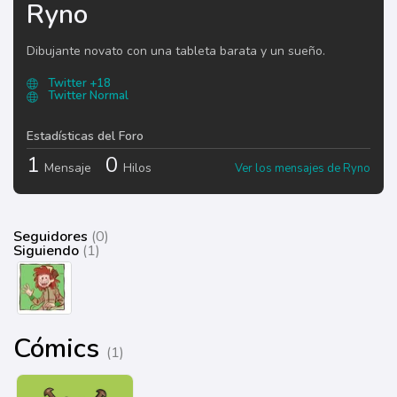
Ryno
Dibujante novato con una tableta barata y un sueño.
Twitter +18
Twitter Normal
Estadísticas del Foro
1
0
Mensaje
Hilos
Ver los mensajes de Ryno
Seguidores
(0)
Siguiendo
(1)
Cómics
(1)