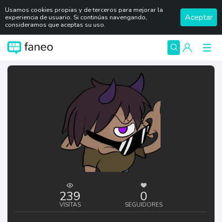
Usamos cookies propias y de terceros para mejorar la
Aceptar
experiencia de usuario. Si continúas navengando,
consideramos que aceptas su uso.
239
0
VISITAS
SEGUIDORES