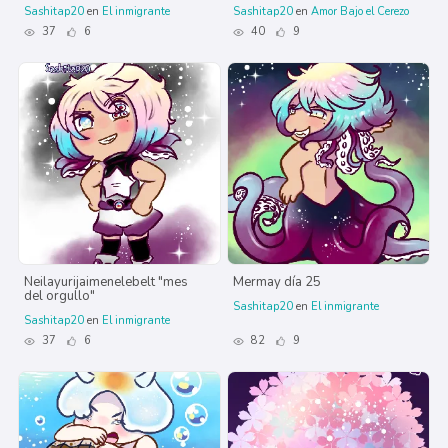
Sashitap20
en
El inmigrante
Sashitap20
en
Amor Bajo el Cerezo
37
6
40
9
Neilayurijaimenelebelt "mes
Mermay día 25
del orgullo"
Sashitap20
en
El inmigrante
Sashitap20
en
El inmigrante
37
6
82
9