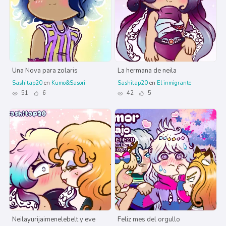
Una Nova para zolaris
La hermana de neila
Sashitap20
en
Kumo&Sasori
Sashitap20
en
El inmigrante
51
6
42
5
Neilayurijaimenelebelt y eve
Feliz mes del orgullo