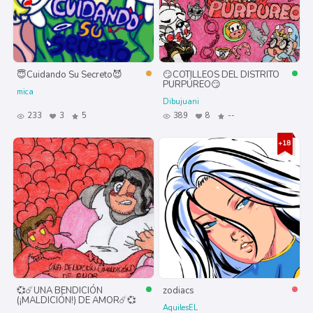
😇Cuidando Su Secreto😈
😏COTILLEOS DEL DISTRITO
PURPÚREO😏
mica
Dibujuani
233
3
5
389
8
--
💞☄️UNA BENDICIÓN
zodiacs
(¡MALDICIÓN!) DE AMOR☄️💞
AquilesEL