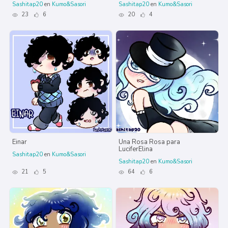
Sashitap20
en
Kumo&Sasori
Sashitap20
en
Kumo&Sasori
23
6
20
4
Einar
Una Rosa Rosa para
LuciferElina
Sashitap20
en
Kumo&Sasori
Sashitap20
en
Kumo&Sasori
21
5
64
6