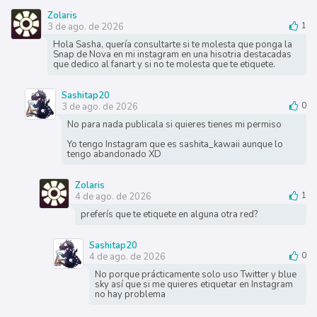
Zolaris
3 de ago. de 2026
1
Hola Sasha, quería consultarte si te molesta que ponga la
Snap de Nova en mi instagram en una hisotria destacadas
que dedico al fanart y si no te molesta que te etiquete.
Sashitap20
3 de ago. de 2026
0
No para nada publicala si quieres tienes mi permiso
Yo tengo Instagram que es sashita_kawaii aunque lo
tengo abandonado XD
Zolaris
4 de ago. de 2026
1
preferís que te etiquete en alguna otra red?
Sashitap20
4 de ago. de 2026
0
No porque prácticamente solo uso Twitter y blue
sky así que si me quieres etiquetar en Instagram
no hay problema