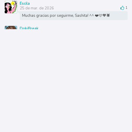
Escila
25 de mar. de 2026
1
Muchas gracias por seguirme, Sashita! ^^ ❤️🩷🧡🕷️
DokiBreak
3 de mar. de 2026
1
¡Muchas gracias por fanear Love Letter! 💙💚🩷
Pol_con_o
0