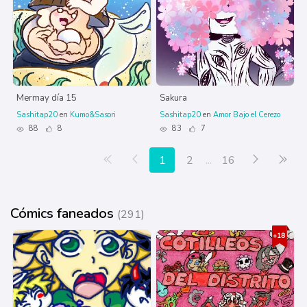
Mermay día 15
Sakura
Sashitap20
en
Kumo&Sasori
Sashitap20
en
Amor Bajo el Cerezo
88
8
83
7
Primera página
Anterior
Siguiente
Últ
1
2
...
16
Cómics faneados
(291)