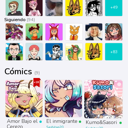
+49
Siguiendo
(94)
+83
Cómics
(9)
Amor Bajo el
El inmigrante
Kumo&Sasori
Cerezo
Sashitap20