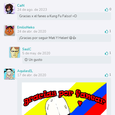
CaiN
24 de ago. de 2023
0
Gracias x el faneo a Kung Fu Falso! =D
EmilioNeko
24 de abr. de 2020
1
¡Gracias por seguir Mati Y Helen! 😃👍
SaulC
5 de may. de 2020
1
😊 Un gusto
AquilesEL
17 de abr. de 2020
1