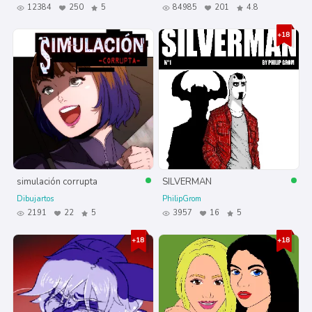
12384
250
5
84985
201
4.8
simulación corrupta
SILVERMAN
Dibujartos
PhilipGrom
2191
22
5
3957
16
5