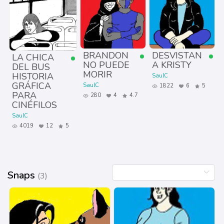
BRANDON
DESVISTAN
LA CHICA
NO PUEDE
A KRISTY
DEL BUS
MORIR
HISTORIA
SaulC
GRÁFICA
SaulC
1822
6
5
PARA
280
4
4.7
CINÉFILOS
SaulC
4019
12
5
Snaps
(3)