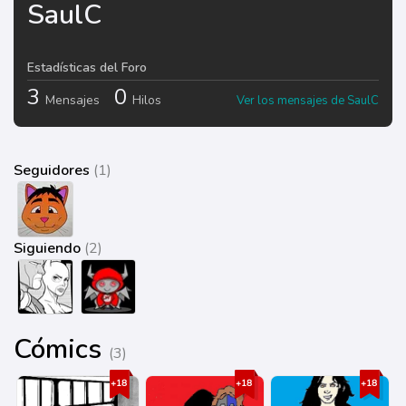
SaulC
Estadísticas del Foro
3
0
Mensajes
Hilos
Ver los mensajes de SaulC
Seguidores
(1)
Siguiendo
(2)
Cómics
(3)