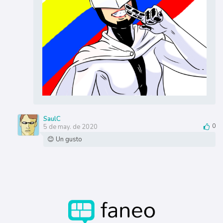
SaulC
5 de may. de 2020
0
😊 Un gusto