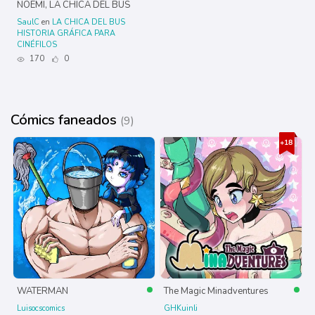
NOEMÍ, LA CHICA DEL BUS
SaulC
en
LA CHICA DEL BUS
HISTORIA GRÁFICA PARA
CINÉFILOS
170
0
Cómics faneados
(9)
WATERMAN
The Magic Minadventures
Luisocscomics
GHKuinli