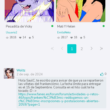
Pesadilla de Vicky
Mati Y Helen
Usuario2
EmilioNeko
2818
14
5
2817
18
5
Primera página
Anterior
Siguiente
Últ
1
2
Woltz
2 de sep. de 2024
0
Hola SaulC, te escribo para avisar de que ya se repartieron
las viñetas del frankencómic. La fecha límite para entregar
es el 15 de Septiembre. Consulta en el hilo cuál te ha
tocado :D ->
https://www.faneo.es/forum/forum/actividades-y-retos-
46/topic/frankenc%C3%B3mic-redibujemos-un-
c%C3%B3mic-inscripciones-y-postulaciones-abiertas-
2059/?page=1