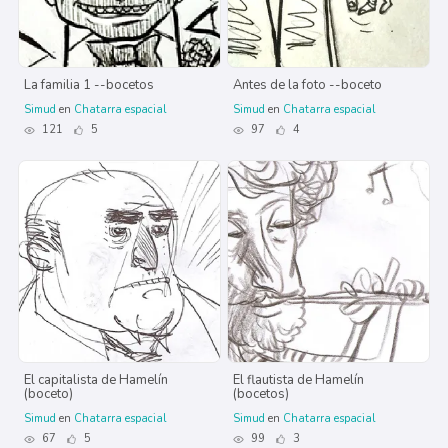
La familia 1 --bocetos
Antes de la foto --boceto
Simud
en
Chatarra espacial
Simud
en
Chatarra espacial
121
5
97
4
El capitalista de Hamelín
El flautista de Hamelín
(boceto)
(bocetos)
Simud
en
Chatarra espacial
Simud
en
Chatarra espacial
67
5
99
3