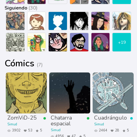
Siguiendo
(30)
+19
Cómics
(7)
ZomViD-25
Chatarra
Cuadrángulo
espacial
Simud
Simud
Simud
3902
53
5
2464
28
5
4956
47
5