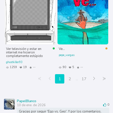
Ver televisión y estar en
Ve...
internet me hicieron
pepe_vargas
completamente estúpido
ghostkiller93
1259
19
--
90
5
--
Primera página
Anterior
Siguiente
Últ
1
2
...
17
PapelBlanco
10 de ene. de 2026
0
Gracias por seguir 'Ego vs. Geo'. Y por los comentarios.