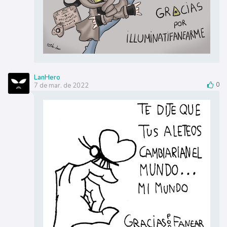
LanHero
7 de mar. de 2022
0