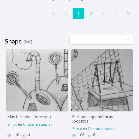
Primera página
Anterior
Siguiente
Últ
1
2
3
Snaps
(86)
Más fachadas (bocetos)
Fachadas geométricas
(bocetos)
Simud
en
Chatarra espacial
Simud
en
Chatarra espacial
118
4
106
6