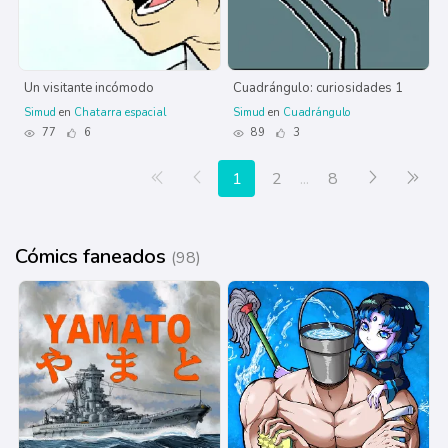
Un visitante incómodo
Cuadrángulo: curiosidades 1
Simud
en
Chatarra espacial
Simud
en
Cuadrángulo
77
6
89
3
Primera página
Anterior
Siguiente
Últ
1
2
...
8
Cómics faneados
(98)