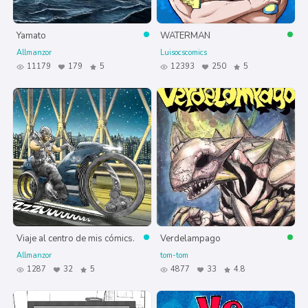
Yamato
WATERMAN
Allmanzor
Luisocscomics
11179
179
5
12393
250
5
Viaje al centro de mis cómics.
Verdelampago
Allmanzor
tom-tom
1287
32
5
4877
33
4.8