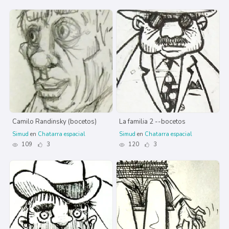
Camilo Randinsky (bocetos)
La familia 2 --bocetos
Simud
en
Chatarra espacial
Simud
en
Chatarra espacial
109
3
120
3