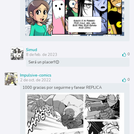
Simud
8 de feb. de 2023
0
Será un placer!!😊
Impulsive-comics
2 de oct. de 2022
0
1000 gracias por seguirme y fanear REPLICA