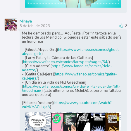
Minaya
8 de feb. de 2023
0
Me he demorado pero... ¡Aquí esta! ¡Por fin te toca en la
lectura de los MeIndico! Si puedes estar este sábado sería
un honor n.n
- [Ghost Abyss Girl](
https://www.faneo.es/comics/ghost-
abyss-girl/
)
- [Larry Pata y la Cámara de las Galletas]
(
https://www.faneo.es/comics/larrypata/pages/34/
)
- [Cielo adentro](
https://www.faneo.es/comics/cielo-
adentro/
)
- [Gatita Callejera](
https://www.faneo.es/comics/gatita-
callejera/
)
- [Un día en la vida de Nill Greedman]
(
https://www.faneo.es/comics/un-dia-en-la-vida-de-Nill-
Greedman/
) (Este último no es MeInDiCo, pero me faltaba
uno asi que será)
[Enlace a Youtube](
https://www.youtube.com/watch?
v=HKAACulzjaA
)