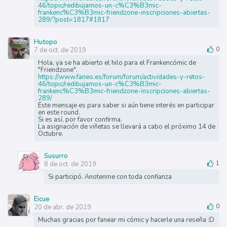
46/topic/redibujamos-un-c%C3%B3mic-
frankenc%C3%B3mic-friendzone-inscripciones-abiertas-
289/?post=1817#1817
Hutopo
7 de oct. de 2019
0
Hola, ya se ha abierto el hilo para el Frankencómic de
"Friendzone".
https://www.faneo.es/forum/forum/actividades-y-retos-
46/topic/redibujamos-un-c%C3%B3mic-
frankenc%C3%B3mic-friendzone-inscripciones-abiertas-
289/
Este mensaje es para saber si aún tiene interés en participar
en este round.
Si es así, por favor confirma.
La asignación de viñetas se llevará a cabo el próximo 14 de
Octubre.
Susurro
8 de oct. de 2019
1
Si participó. Anotenme con toda confianza
Eicue
20 de abr. de 2019
0
Muchas gracias por fanear mi cómic y hacerle una reseña :D