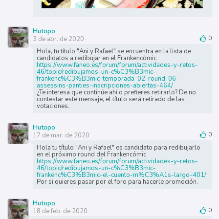
Hutopo
3 de abr. de 2020
0
Hola, tu título "Ani y Rafael" se encuentra en la lista de
candidatos a redibujar en el Frankencómic
https://www.faneo.es/forum/forum/actividades-y-retos-
46/topic/redibujamos-un-c%C3%B3mic-
frankenc%C3%B3mic-temporada-02-round-06-
assessins-panties-inscripciones-abiertas-464/
¿Te interesa que continúe ahí o prefieres retirarlo? De no
contestar este mensaje, el título será retirado de las
votaciones.
Hutopo
17 de mar. de 2020
0
Hola tu título "Ani y Rafael" es candidato para redibujarlo
en el próximo round del Frankencómic
https://www.faneo.es/forum/forum/actividades-y-retos-
46/topic/redibujamos-un-c%C3%B3mic-
frankenc%C3%B3mic-el-cuento-m%C3%A1s-largo-401/
Por si quieres pasar por el foro para hacerle promoción.
Hutopo
18 de feb. de 2020
0