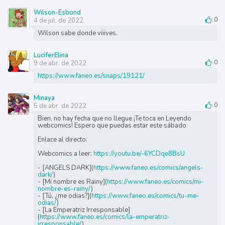
Wilson-Esbond
4 de jul. de 2022
0
Wilson sabe donde viiives.
LuciferElina
9 de abr. de 2022
0
https://www.faneo.es/snaps/19121/
Minaya
5 de abr. de 2022
0
Bien, no hay fecha que no llegue ¡Te toca en Leyendo
webcomics! Espero que puedas estar este sábado
Enlace al directo:
Webcomics a leer:
https://youtu.be/-6YCDqe8BsU
- [ANGELS DARK](
https://www.faneo.es/comics/angels-
dark/
)
- [Mi nombre es Rainy](
https://www.faneo.es/comics/mi-
nombre-es-rainy/
)
- [Tú, ¿me odias?](
https://www.faneo.es/comics/tu-me-
odias/
)
- [La Emperatriz Irresponsable]
(
https://www.faneo.es/comics/la-emperatriz-
irresponsable/
)