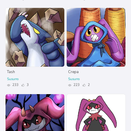
Tash
Crepa
Susurro
Susurro
233
3
223
2