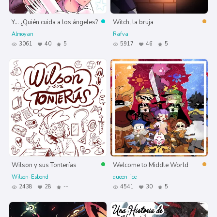
Y... ¿Quién cuida a los ángeles?
Witch, la bruja
Almoyan
Rafva
3061
40
5
5917
46
5
Wilson y sus Tonterías
Welcome to Middle World
Wilson-Esbond
queen_ice
2438
28
--
4541
30
5