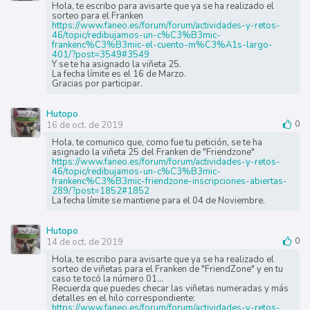
Hola, te escribo para avisarte que ya se ha realizado el
sorteo para el Franken
https://www.faneo.es/forum/forum/actividades-y-retos-
46/topic/redibujamos-un-c%C3%B3mic-
frankenc%C3%B3mic-el-cuento-m%C3%A1s-largo-
401/?post=3549#3549
Y se te ha asignado la viñeta 25.
La fecha límite es el 16 de Marzo.
Gracias por participar.
Hutopo
16 de oct. de 2019
0
Hola, te comunico que, como fue tu petición, se te ha
asignado la viñeta 25 del Franken de "Friendzone"
https://www.faneo.es/forum/forum/actividades-y-retos-
46/topic/redibujamos-un-c%C3%B3mic-
frankenc%C3%B3mic-friendzone-inscripciones-abiertas-
289/?post=1852#1852
La fecha límite se mantiene para el 04 de Noviembre.
Hutopo
14 de oct. de 2019
0
Hola, te escribo para avisarte que ya se ha realizado el
sorteo de viñetas para el Franken de "FriendZone" y en tu
caso te tocó la número 01...
Recuerda que puedes checar las viñetas numeradas y más
detalles en el hilo correspondiente:
https://www.faneo.es/forum/forum/actividades-y-retos-