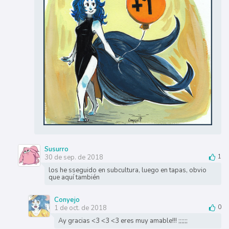
Susurro
30 de sep. de 2018
1
los he sseguido en subcultura, luego en tapas, obvio
que aquí también
Conyejo
1 de oct. de 2018
0
Ay gracias <3 <3 <3 eres muy amable!!! ;;;;;;