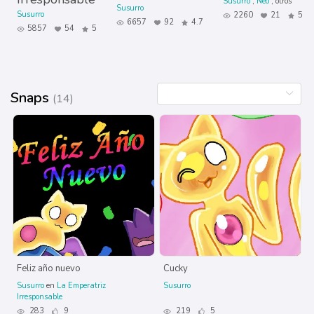
Susurro
Neo
otros
Susurro
Susurro
2260
21
5
6657
92
4.7
5857
54
5
Snaps
(14)
Feliz año nuevo
Cucky
Susurro
en
La Emperatriz
Susurro
Irresponsable
283
9
219
5