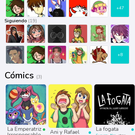
+47
Siguiendo
(19)
+8
Cómics
(3)
La Emperatriz
La fogata
Ani y Rafael
Irresponsable