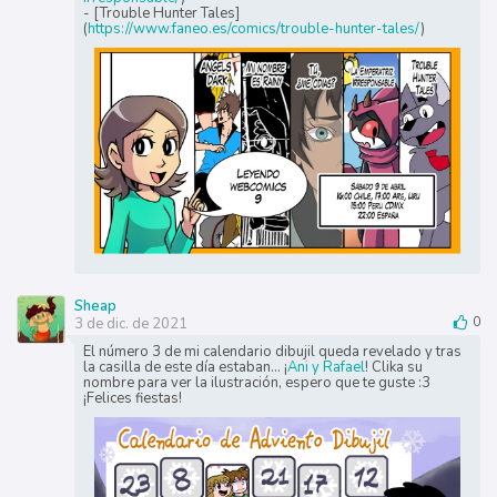
- [Trouble Hunter Tales]
(
https://www.faneo.es/comics/trouble-hunter-tales/
)
Sheap
3 de dic. de 2021
0
El número 3 de mi calendario dibujil queda revelado y tras
la casilla de este día estaban... ¡
Ani y Rafael
! Clika su
nombre para ver la ilustración, espero que te guste :3
¡Felices fiestas!