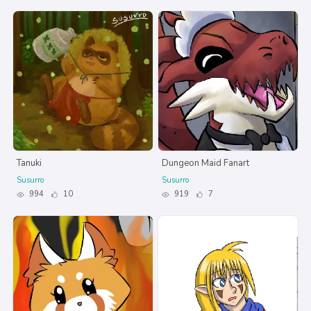
Tanuki
Dungeon Maid Fanart
Susurro
Susurro
994
10
919
7