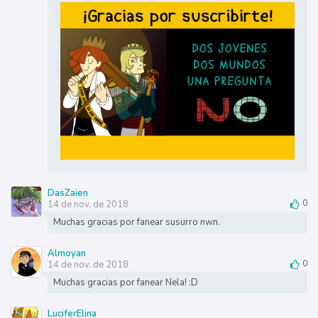
DasZaien
14 de nov. de 2018
0
Muchas gracias por fanear susurro nwn.
Almoyan
14 de nov. de 2018
0
Muchas gracias por fanear Nela! :D
LuciferElina