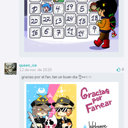
queen_ice
12 de nov. de 2020
0
gracias por el fan, ten un buen dia 👌👀✨✨