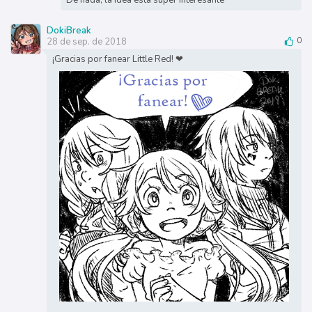
De nada, la idea está súper interesante
DokiBreak
28 de sep. de 2018
0
¡Gracias por fanear Little Red! ❤