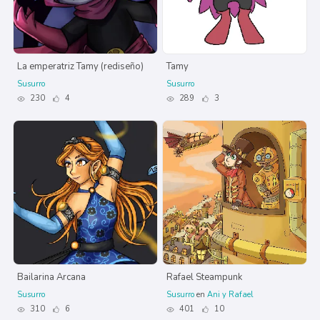
La emperatriz Tamy (rediseño)
Tamy
Susurro
Susurro
230
4
289
3
Bailarina Arcana
Rafael Steampunk
Susurro
Susurro
en
Ani y Rafael
310
6
401
10