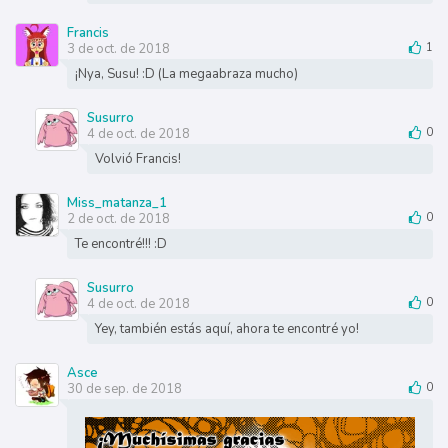
Francis
3 de oct. de 2018
1
¡Nya, Susu! :D (La megaabraza mucho)
Susurro
4 de oct. de 2018
0
Volvió Francis!
Miss_matanza_1
2 de oct. de 2018
0
Te encontré!!! :D
Susurro
4 de oct. de 2018
0
Yey, también estás aquí, ahora te encontré yo!
Asce
30 de sep. de 2018
0