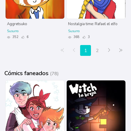
Aggretsuko
Nostalgia time: Rafael el elfo
Susurro
Susurro
352
6
368
3
Primera página
Anterior
Siguiente
Últ
1
2
Cómics faneados
(78)