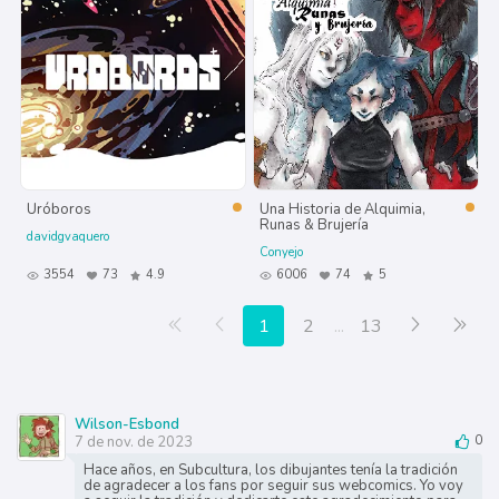
Uróboros
Una Historia de Alquimia,
Runas & Brujería
davidgvaquero
Conyejo
3554
73
4.9
6006
74
5
Primera página
Anterior
Siguiente
Últ
1
2
...
13
Wilson-Esbond
7 de nov. de 2023
0
Hace años, en Subcultura, los dibujantes tenía la tradición
de agradecer a los fans por seguir sus webcomics. Yo voy