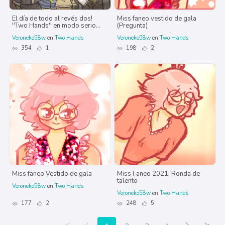
El día de todo al revés dos!
Miss faneo vestido de gala
''Two Hands'' en modo serio...
(Pregunta)
Veroneko58w
en
Two Hands
Veroneko58w
en
Two Hands
354
1
198
2
Miss faneo Vestido de gala
Miss Faneo 2021, Ronda de
talento
Veroneko58w
en
Two Hands
Veroneko58w
en
Two Hands
177
2
248
5