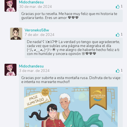
Midochandesu
30 de mar. de 2024
1
Gracias por tu reseña. Me hace muy feliz que mi historia te
gustara tanto. Eres un amor 💖💖💖
Veroneko58w
7 de abr. de 2024
1
De nada! ʕ⁠ ⁠ꈍ⁠ᴥ⁠ꈍ⁠ʔ🌹 La verdad yo tengo que agradecerte,
cada vez que subías una página me alegraba el día
(⁠づ⁠｡⁠◕⁠‿⁠‿⁠◕⁠｡⁠)⁠づ✨🌟 y me alegro de haberte hecho feliz a ti
con mi humilde y sincera opinión 🌸💖💖💖
Midochandesu
3 de mar. de 2024
1
Gracias por subirte a esta montaña rusa. Disfruta de tu viaje
e intenta no marearte mucho!!