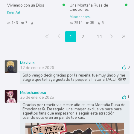
Viviendo con un Dios
Una Montaña Rusa de
Emociones
Kohi_Art
Midochandesu
143
7
--
2514
38
5
Primera página
Anterior
Siguiente
Últ
1
2
...
11
Maxixus
12 de ene. de 2026
0
Solo vengo decir gracias por la reseña, fue muy lindo y me
alegra que te haya gustado la pequeña historia TACET 😭💖
Midochandesu
26 de ene. de 2025
1
Gracias por repetir viaje este año en esta Montaña Rusa de
Emociones©. De regalo, una imagen exclusiva para para
aquellos fans que empezaron a seguir esta atracción
cuando solo eran un par de tuercas.