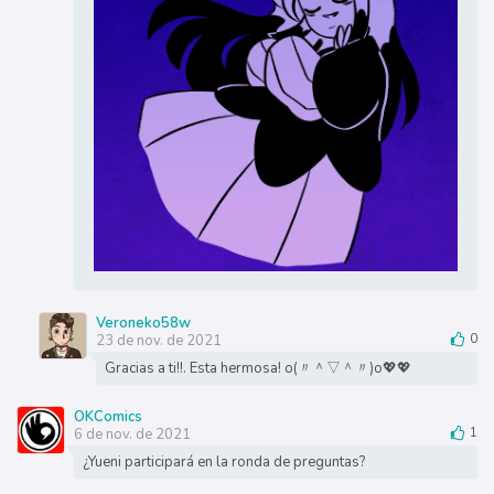
Veroneko58w
23 de nov. de 2021
0
Gracias a ti!!. Esta hermosa! o(〃＾▽＾〃)o💖💖
OKComics
6 de nov. de 2021
1
¿Yueni participará en la ronda de preguntas?