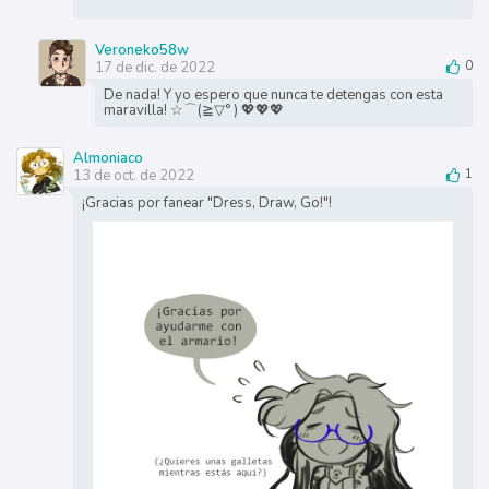
Veroneko58w
17 de dic. de 2022
0
De nada! Y yo espero que nunca te detengas con esta
maravilla! ☆⌒(≧▽​° ) 💖💖💖
Almoniaco
13 de oct. de 2022
1
¡Gracias por fanear "Dress, Draw, Go!"!