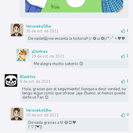
Veroneko58w
25 de oct. de 2021
1
De nada!🤗 me encanta la historia!! (ﾉ ✪ ω ✪)ﾉ*:･ﾟ✧💖💖
xDinfirex
29 de oct. de 2021
1
Me alegra mucho saberlo 😊
Blackfox
8 de oct. de 2021
1
Hola, gracias por el seguimiento! Aunque a decir verdad, no
tengo algun comic que ofrecer, jaja. Bueno, al menos puedo
darte un Fan 😊
Veroneko58w
10 de oct. de 2021
0
De nada gracias a ti! 😆😊💖
(´▽`ʃ❤ƪ)