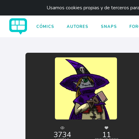
Usamos cookies propias y de terceros para 
CÓMICS
AUTORES
SNAPS
FOR
3734
11