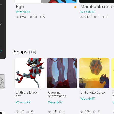
Ego
Marabunta de bo
Wizardx97
Wizardx97
1754
10
5
1363
6
5
s
Snaps
97
(14)
Lilith the Black
Caverna
Un fondito épico
arm
subterránea
p
Wizardx97
Wizardx97
Wizardx97
62
0
64
0
102
3