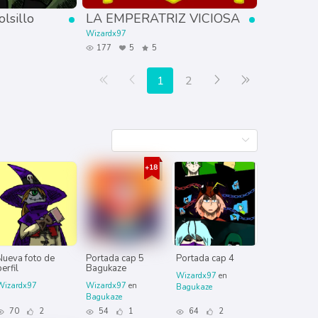
lsillo
LA EMPERATRIZ VICIOSA
Wizardx97
177
5
5
Primera página
Anterior
Siguiente
Última página
1
2
Nueva foto de
Portada cap 5
Portada cap 4
erfil
Bagukaze
Wizardx97
en
Wizardx97
Wizardx97
en
Bagukaze
Bagukaze
70
2
54
1
64
2