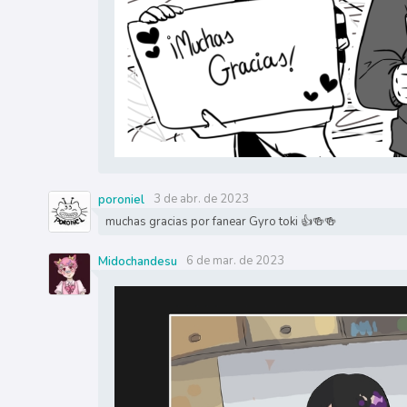
3 de abr. de 2023
poroniel
muchas gracias por fanear Gyro toki 👍🍻🍻
6 de mar. de 2023
Midochandesu