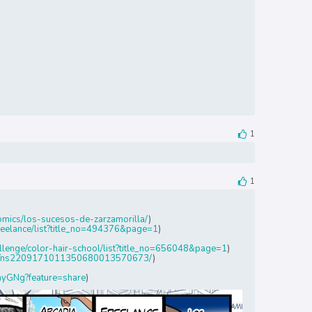
1
1
omics/los-sucesos-de-zarzamorilla/
)
reelance/list?title_no=494376&page=1
)
llenge/color-hair-school/list?title_no=656048&page=1
)
des/ns2209171011350680013570673/
)
YayGNg?feature=share
)