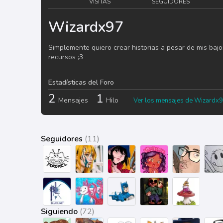
VISITAS
SEGUIDORES
Wizardx97
Simplemente quiero crear historias a pesar de mis bajo
recursos ;3
Estadísticas del Foro
2
1
Mensajes
Hilo
Ver los mensajes de Wizardx
Seguidores
(11)
Siguiendo
(72)