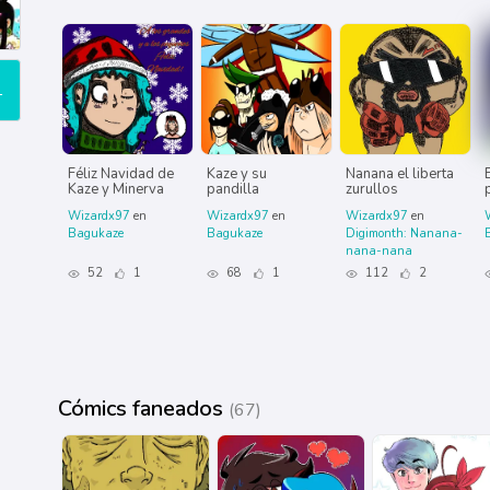
1
Féliz Navidad de
Kaze y su
Nanana el liberta
Kaze y Minerva
pandilla
zurullos
Wizardx97
en
Wizardx97
en
Wizardx97
en
Bagukaze
Bagukaze
Digimonth: Nanana-
nana-nana
52
1
68
1
112
2
Cómics faneados
(67)