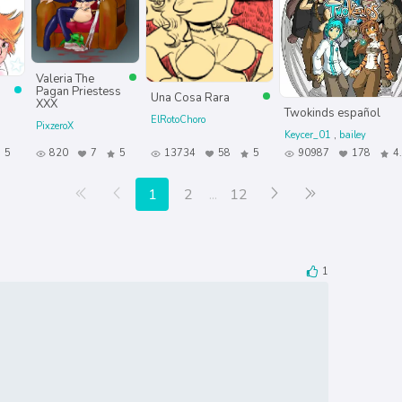
Valeria The
Pagan Priestess
Una Cosa Rara
XXX
Twokinds español
ElRotoChoro
PixzeroX
Keycer_01
bailey
5
820
7
5
13734
58
5
90987
178
4
Primera página
Anterior
Siguiente
Última página
1
2
...
12
1