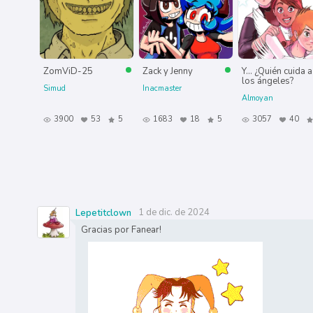
ZomViD-25
Zack y Jenny
Y... ¿Quién cuida a
los ángeles?
Simud
Inacmaster
Almoyan
3900
53
5
1683
18
5
3057
40
1 de dic. de 2024
Lepetitclown
Gracias por Fanear!