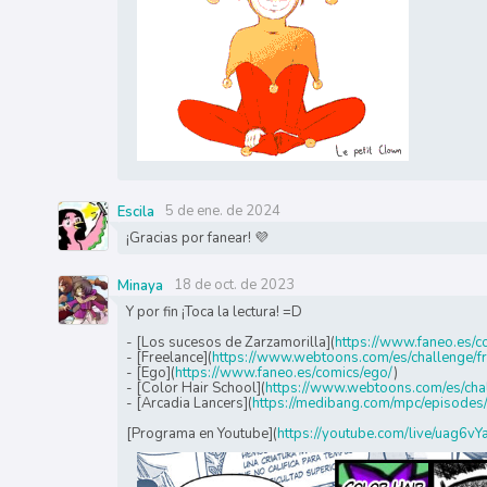
5 de ene. de 2024
Escila
¡Gracias por fanear! 💜
18 de oct. de 2023
Minaya
Y por fin ¡Toca la lectura! =D
- [Los sucesos de Zarzamorilla](
https://www.faneo.es/c
- [Freelance](
https://www.webtoons.com/es/challenge/f
- [Ego](
https://www.faneo.es/comics/ego/
)
- [Color Hair School](
https://www.webtoons.com/es/cha
- [Arcadia Lancers](
https://medibang.com/mpc/episo
[Programa en Youtube](
https://youtube.com/live/uag6v