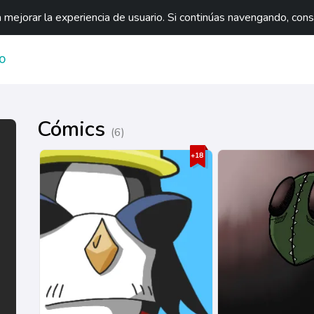
mejorar la experiencia de usuario. Si continúas navengando, con
O
Cómics
(6)