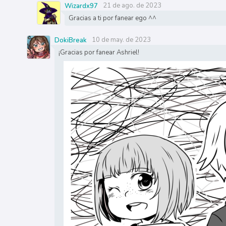
21 de ago. de 2023
Wizardx97
Gracias a ti por fanear ego ^^
10 de may. de 2023
DokiBreak
¡Gracias por fanear Ashriel!