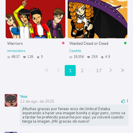
Warriors
Wanted Dead or Dead
ronnycomics
Coyotito
6837
128
5
18356
259
4.9
Primera página
Anterior
Siguiente
Últ
1
2
...
17
Ymir
12 de ago. de 2025
1
¡Muchas gracias por fanear ecos de Umbra! Estaba
esperando a hacer una imagen bonita o algo pero, como va
a tardar he preferido pasarme por aquí, ya volveré cuando
tenga la imagen. ¡Mil gracias de nuevo!