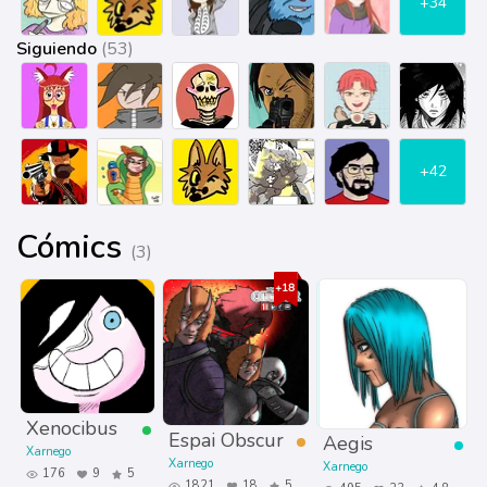
+34
Siguiendo
(53)
+42
Cómics
(3)
Xenocibus
Espai Obscur
Aegis
Xarnego
Xarnego
Xarnego
176
9
5
1821
18
5