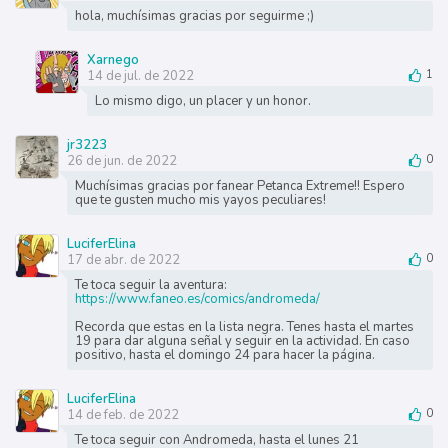
hola, muchísimas gracias por seguirme ;)
Xarnego
14 de jul. de 2022
1
Lo mismo digo, un placer y un honor.
jr3223
26 de jun. de 2022
0
Muchísimas gracias por fanear Petanca Extreme!! Espero
que te gusten mucho mis yayos peculiares!
LuciferElina
17 de abr. de 2022
0
Te toca seguir la aventura:
https://www.faneo.es/comics/andromeda/
Recorda que estas en la lista negra. Tenes hasta el martes
19 para dar alguna señal y seguir en la actividad. En caso
positivo, hasta el domingo 24 para hacer la página.
LuciferElina
14 de feb. de 2022
0
Te toca seguir con Andromeda, hasta el lunes 21