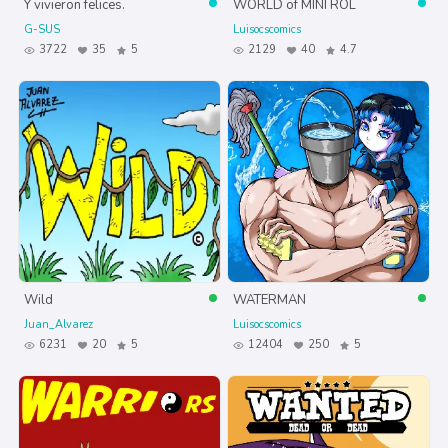
Y vivieron felices.
WORLD of MINI ROL
G-SUS
Luisocscomics
3722
35
5
2129
40
4.7
Wild
WATERMAN
Juan_Alvarez
Luisocscomics
6231
20
5
12404
250
5