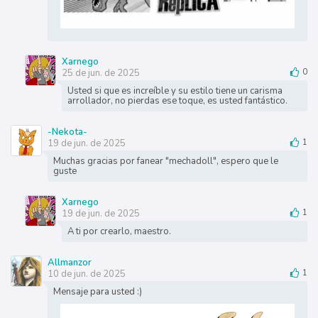
Xarnego
25 de jun. de 2025
0
Usted si que es increíble y su estilo tiene un carisma
arrollador, no pierdas ese toque, es usted fantástico.
-Nekota-
19 de jun. de 2025
1
Muchas gracias por fanear "mechadoll", espero que le
guste
Xarnego
19 de jun. de 2025
1
A ti por crearlo, maestro.
Allmanzor
10 de jun. de 2025
1
Mensaje para usted :)