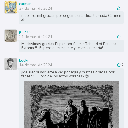
catman
27 de mar. de 2024
1
maestro, mil gracias por seguir a una chica llamada Carmen
🙏
jr3223
21 de mar. de 2024
1
Muchísimas gracias Pupas por fanear Rebuild of Petanca
Extreme!!!! Espero que te guste y le veas mejoría!
Louki
14 de mar. de 2024
1
¡Me alegra volverte a ver por aquí y muchas gracias por
fanear «El libro de los actos voraces» 😊