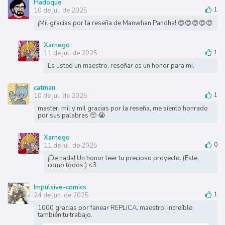
Hadoque
10 de jul. de 2025
1
¡Mil gracias por la reseña de Manwhan Pandha! 😍😍😍😍😍
Xarnego
11 de jul. de 2025
1
Es usted un maestro, reseñar es un honor para mi.
catman
10 de jul. de 2025
1
master, mil y mil gracias por la reseña, me siento honrado
por sus palabras 🥺 😭
Xarnego
11 de jul. de 2025
0
¡De nada! Un honor leer tu precioso proyecto. (Este,
como todos.) <3
Impulsive-comics
24 de jun. de 2025
1
1000 gracias por fanear REPLICA, maestro. Increíble
también tu trabajo.