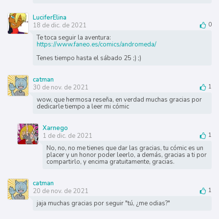
LuciferElina
18 de dic. de 2021
0
Te toca seguir la aventura:
https://www.faneo.es/comics/andromeda/
Tenes tiempo hasta el sábado 25 ;) ;)
catman
30 de nov. de 2021
1
wow, que hermosa reseña, en verdad muchas gracias por
dedicarle tiempo a leer mi cómic
Xarnego
1 de dic. de 2021
1
No, no, no me tienes que dar las gracias, tu cómic es un
placer y un honor poder leerlo, a demás, gracias a ti por
compartirlo, y encima gratuitamente, gracias.
catman
20 de nov. de 2021
1
jaja muchas gracias por seguir "tú, ¿me odias?"