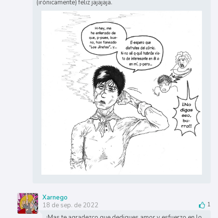
(irónicamente) feliz jajajaja.
Xarnego
18 de sep. de 2022
1
¡Mas te agradezco que dediques amor y esfuerzo en lo