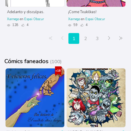
Adelanto y disculpas.
¡Come Txukilkas!
Xarnego
en
Espai Obscur
Xarnego
en
Espai Obscur
128
4
59
4
Primera página
Anterior
Siguiente
Últ
1
2
3
Cómics faneados
(100)