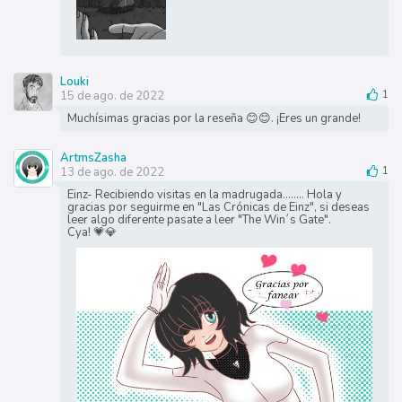
Louki
15 de ago. de 2022
1
Muchísimas gracias por la reseña 😊😊. ¡Eres un grande!
ArtmsZasha
13 de ago. de 2022
1
Einz- Recibiendo visitas en la madrugada........ Hola y
gracias por seguirme en "Las Crónicas de Einz", si deseas
leer algo diferente pasate a leer "The Win´s Gate".
Cya! 💗💎