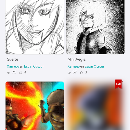
Suerte
Mini Aegis.
Xarnego
en
Espai Obscur
Xarnego
en
Espai Obscur
75
4
87
3