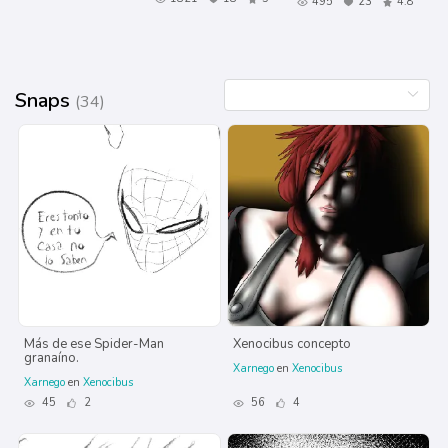
495
23
4.8
Snaps
(34)
Más de ese Spider-Man
Xenocibus concepto
granaíno.
Xarnego
en
Xenocibus
Xarnego
en
Xenocibus
45
2
56
4