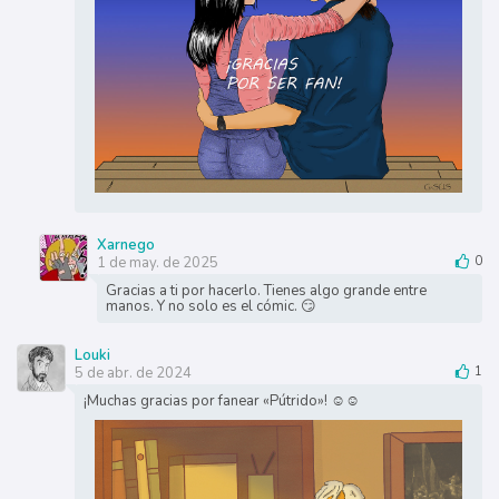
Xarnego
1 de may. de 2025
0
Gracias a ti por hacerlo. Tienes algo grande entre
manos. Y no solo es el cómic. 😏
Louki
5 de abr. de 2024
1
¡Muchas gracias por fanear «Pútrido»! ☺️☺️