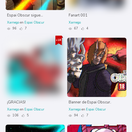
Espai Obscur sigue...
Fanart 001
Xarnego
en
Espai Obscur
Xarnego
96
7
67
4
¡GRACIAS!
Banner de Espai Obscur.
Xarnego
en
Espai Obscur
Xarnego
en
Espai Obscur
106
5
94
7