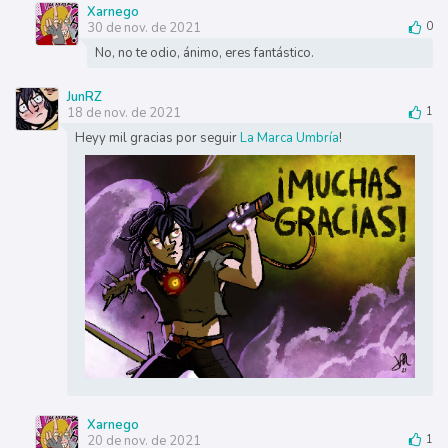
Xarnego
30 de nov. de 2021
0
No, no te odio, ánimo, eres fantástico.
JunRZ
18 de nov. de 2021
1
Heyy mil gracias por seguir
La Marca Umbría
!
Xarnego
20 de nov. de 2021
1