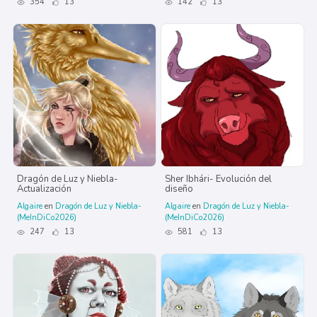
354
13
142
13
Dragón de Luz y Niebla-
Sher Ibhári- Evolución del
Actualización
diseño
Algaire
en
Dragón de Luz y Niebla-
Algaire
en
Dragón de Luz y Niebla-
(MeInDiCo2026)
(MeInDiCo2026)
247
13
581
13