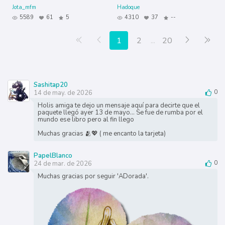
Jota_mfm
Hadoque
5589
61
5
4310
37
--
Primera página
Anterior
Siguiente
Últ
1
2
...
20
Sashitap20
14 de may. de 2026
0
Holis amiga te dejo un mensaje aquí para decirte que el
paquete llegó ayer 13 de mayo... Se fue de rumba por el
mundo ese libro pero al fin llego
Muchas gracias 🫂💖 ( me encanto la tarjeta)
PapelBlanco
24 de mar. de 2026
0
Muchas gracias por seguir 'ADorada'.