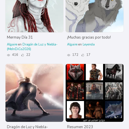
Mermay Día 31
¡Muchas gracias por todo!
Algaire
en
Dragón de Luz y Niebla-
Algaire
en
Leyenda
(MeInDiCo2026)
416
22
172
17
Dragón de Luz y Niebla-
Resumen 2023