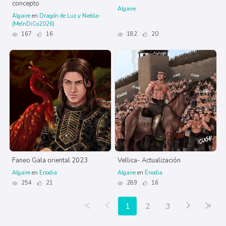
concepto
Algaire
Algaire
en
Dragón de Luz y Niebla-
(MeInDiCo2026)
167
16
182
20
Faneo Gala oriental 2023
Vellica- Actualización
Algaire
en
Enodia
Algaire
en
Enodia
254
21
289
16
Primera página
Anterior
Siguiente
Últ
1
2
3