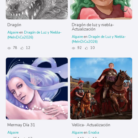
Dragón
Dragón de luz y niebla-
Actualización
Algaire
en
Dragón de Luz y Niebla-
Algaire
en
Dragón de Luz y Niebla-
(MeInDiCo2026)
(MeInDiCo2026)
78
12
92
10
Mermay Día 31
Vellica- Actualización
Algaire
Algaire
en
Enodia