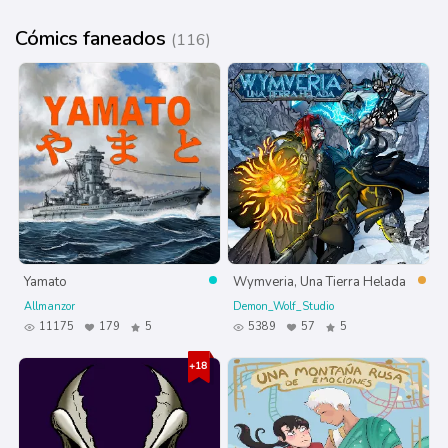
Cómics faneados
(116)
Yamato
Wymveria, Una Tierra Helada
Allmanzor
Demon_Wolf_Studio
11175
179
5
5389
57
5