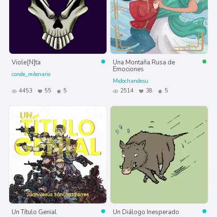
Viole[N]ta
Una Montaña Rusa de
Emociones
conde_milenario
Midochandesu
4453
55
5
2514
38
5
Un Título Genial
Un Diálogo Inesperado