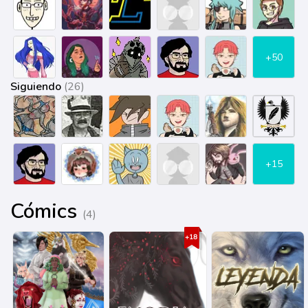
+50
Siguiendo
(26)
+15
Cómics
(4)