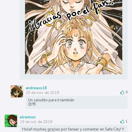
andreaxx18
20 de nov. de 2019
0
Un saludito para ti también
😊👋
elreimon
19 de oct. de 2019
1
Hola!! muchas gracias por fanear y comentar en Safe City! Y