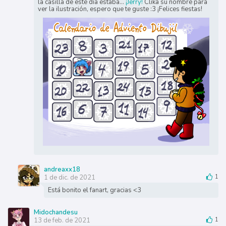
la casilla de este día estaba...
¡Jerry!
Clika su nombre para
ver la ilustración, espero que te guste :3 ¡Felices fiestas!
andreaxx18
1 de dic. de 2021
1
Está bonito el fanart, gracias <3
Midochandesu
13 de feb. de 2021
1