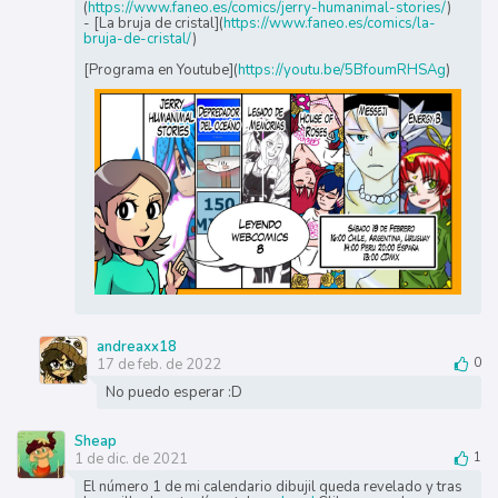
(
https://www.faneo.es/comics/jerry-humanimal-stories/
)
- [La bruja de cristal](
https://www.faneo.es/comics/la-
bruja-de-cristal/
)
[Programa en Youtube](
https://youtu.be/5BfoumRHSAg
)
andreaxx18
17 de feb. de 2022
0
No puedo esperar :D
Sheap
1 de dic. de 2021
1
El número 1 de mi calendario dibujil queda revelado y tras