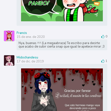
Francis
15 de ene. de 2020
0
Nya, buenas ^^ (La megaabraza) Te escribo para decirte
que acabo de subir cierta snap que igual te apetece mirar ;3
Midochandesu
17 de dic. de 2019
1