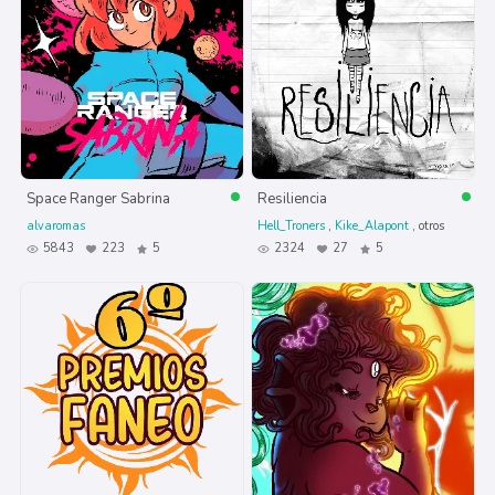
Space Ranger Sabrina
Resiliencia
alvaromas
Hell_Troners
Kike_Alapont
otros
5843
223
5
2324
27
5