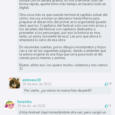
novata con mi tableta gráfica, no voy a terminar todo de
forma rápida, aparte tomo más tiempo en hacerlo todo en
digital.
Otra cosa más es que cuando termine el capítulo actual del
cómic, me voy a tomar un descanso hasta Marzo para
preparar el desarrollo del primer arco argumental (puedo
decir que los 3 capítulos del festival solo son mini arcos y
los de antes del festival son capítulos dedicados a
presentar a los personajes, por eso la historia es muy
lenta, yo estoy consiente de eso). Les juro que ahora si
empezará lo serio de esa obra.
En resumidas cuentas, puros dibujos incompletos y flojos
van a ver en las siguientes páginas, dando a entender que
la autora original es una floja que se la pasa todo el día
viendo puros memes y animes.
Bueno, dicho eso, los quiero mucho, cuídense y nos vemos
:D
andreaxx18
26 de ene. de 2021
0
Por cierto, ¿ya vieron mi nueva foto de perfil?
SetaAlka
29 de dic. de 2020
1
¡Hola Andrea! Aquí molestándote otra vez, pero surgió un