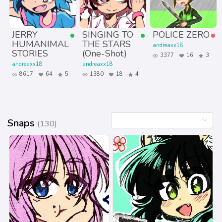
JERRY
SINGING TO
POLICE ZERO
HUMANIMAL
THE STARS
andreaxx18
STORIES
(One-Shot)
3377
16
3
andreaxx18
andreaxx18
8617
64
5
1380
18
4
Snaps
(130)