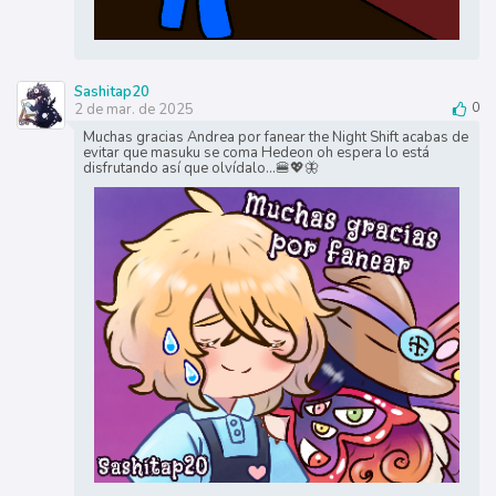
Sashitap20
2 de mar. de 2025
0
Muchas gracias Andrea por fanear the Night Shift acabas de
evitar que masuku se coma Hedeon oh espera lo está
disfrutando así que olvídalo...🍔💖🦋