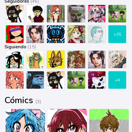
Seguidores
(46)
+35
Siguiendo
(15)
+4
Cómics
(3)