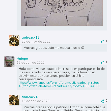
andreaxx18
28 de may. de 2020
1
Muchas gracias, esto me motiva mucho 😃
Hutopo
16 de abr. de 2020
1
Hola, como vi que estabas interesada en participar en lo de
los seis fanarts de seis personajes, me he tomado el
atrevimiento de hacerte una petición en el hilo
correspondiente.
https://www.faneo.es/forum/forum/actividades-y-retos-
46/topic/reto-de-los-6-fanarts-477/?post=4360#4360
andreaxx18
16 de abr. de 2020
0
Muchas gracias por la petición Hutopo, aunque noté que
escribiste Super Gwen y no Spider Gwen, que hasta me