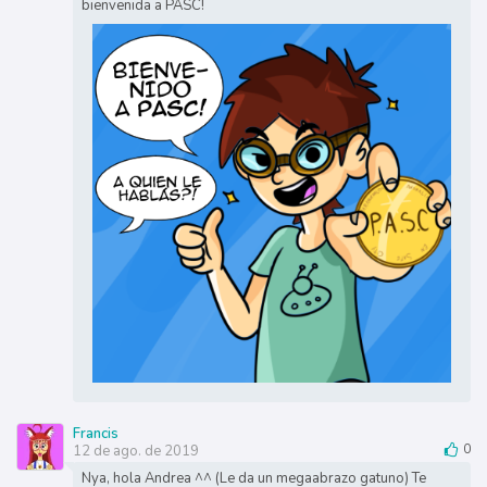
bienvenida a PASC!
Francis
12 de ago. de 2019
0
Nya, hola Andrea ^^ (Le da un megaabrazo gatuno) Te