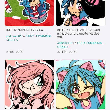
🎄FELIZ NAVIDAD 2024🎄
🎃FELIZ HALLOWEEN 2024🎃
(si, justo ahora que lo resubo
andreaxx18
en
JERRY HUMANIMAL
xd)
STORIES
andreaxx18
en
JERRY HUMANIMAL
STORIES
85
8
124
5