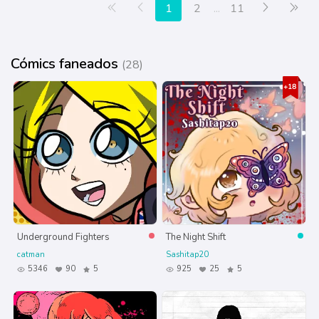
Primera página
Anterior
Siguiente
Últ
1
2
...
11
Cómics faneados
(28)
Underground Fighters
The Night Shift
catman
Sashitap20
5346
90
5
925
25
5