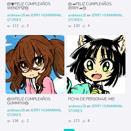
🎂🐮FELIZ CUMPLEAÑOS
🎂🦔FELIZ CUMPLEAÑOS
WENDY🐮🎂
JERRY🦔🎂
andreaxx18
en
JERRY HUMANIMAL
andreaxx18
en
JERRY HUMANIMAL
STORIES
STORIES
112
3
130
4
🎂🐶FELIZ CUMPLEAÑOS
FICHA DE PERSONAJE: MEI
GUMMY🐶🎂
andreaxx18
en
JERRY HUMANIMAL
andreaxx18
en
JERRY HUMANIMAL
STORIES
STORIES
136
2
172
6