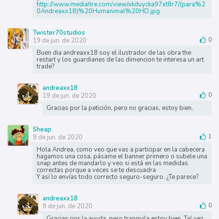
http://www.mediafire.com/view/xkduycka97xt8r7/(para%2
0Andreaxx18)%20Humanimal%20HD.jpg
Twister70studios
19 de jun. de 2020
0
Buen dia andreaxx18 soy el ilustrador de las obra the
restart y los guardianes de las dimencion te interesa un art
trade?
andreaxx18
19 de jun. de 2020
0
Gracias por la petición, pero no gracias, estoy bien.
Sheap
9 de jun. de 2020
1
Hola Andrea, como veo que vas a participar en la cabecera
hagamos una cosa, pásame el banner primero o subele una
snap antes de mandarlo y veo si está en las medidas
correctas porque a veces se te descuadra
Y así lo envías todo correcto seguro-seguro. ¿Te parece?
andreaxx18
9 de jun. de 2020
0
Gracias por la ayuda, pero tranquila estoy bien. Tal vez