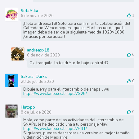
SetaAlka
6 de nov. de 2020
1
¡Hola andreaxx18! Solo para confirmar tu colaboración del
Calendario Webcomiquero que es Abril, recuerda que la
imagen debe de ser de la siguiente medida 1920×1080.
¡Gracias por participar!
andreaxx18
6 de nov. de 2020
0
Ok, tranquila, lo tendré todo bajo control :D
Sakura_Darks
28 de jul. de 2020
0
Dibuje aJerry para el intercambio de snaps uwu
https://www.faneo.es/snaps/7925/
Hutopo
8 de jul. de 2020
0
Hola, como parte de las actividades del Intercambio de
SNAPs, le he dedicado una a tu personaje May:
https://www.faneo.es/snaps/7631/
Si quieres, puedes descargar una versión en mejor tamaño
y definición de Mediafire: