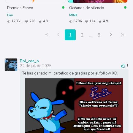
Premios Faneo
Océanos de silencio
Fan
MINK
17381
278
4.8
8796
174
4.9
Primera página
Anterior
Siguiente
Últ
1
2
...
5
Pol_con_o
22 de jul. de 2025
1
Te has ganado mi cartelico de gracias por el follow XD.