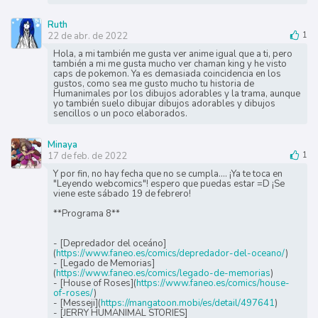
Ruth
22 de abr. de 2022
1
Hola, a mi también me gusta ver anime igual que a ti, pero
también a mi me gusta mucho ver chaman king y he visto
caps de pokemon. Ya es demasiada coincidencia en los
gustos, como sea me gusto mucho tu historia de
Humanimales por los dibujos adorables y la trama, aunque
yo también suelo dibujar dibujos adorables y dibujos
sencillos o un poco elaborados.
Minaya
17 de feb. de 2022
1
Y por fin, no hay fecha que no se cumpla.... ¡Ya te toca en
"Leyendo webcomics"! espero que puedas estar =D ¡Se
viene este sábado 19 de febrero!
**Programa 8**
- [Depredador del oceáno]
(
https://www.faneo.es/comics/depredador-del-oceano/
)
- [Legado de Memorias]
(
https://www.faneo.es/comics/legado-de-memorias
)
- [House of Roses](
https://www.faneo.es/comics/house-
of-roses/
)
- [Messeji](
https://mangatoon.mobi/es/detail/497641
)
- [JERRY HUMANIMAL STORIES]