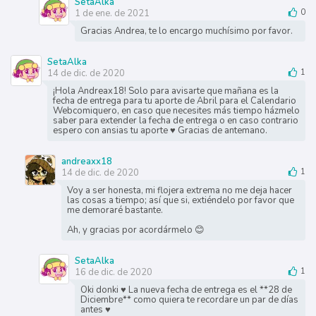
SetaAlka
1 de ene. de 2021
0
Gracias Andrea, te lo encargo muchísimo por favor.
SetaAlka
14 de dic. de 2020
1
¡Hola Andreax18! Solo para avisarte que mañana es la
fecha de entrega para tu aporte de Abril para el Calendario
Webcomiquero, en caso que necesites más tiempo házmelo
saber para extender la fecha de entrega o en caso contrario
espero con ansias tu aporte ♥ Gracias de antemano.
andreaxx18
14 de dic. de 2020
1
Voy a ser honesta, mi flojera extrema no me deja hacer
las cosas a tiempo; así que si, extiéndelo por favor que
me demoraré bastante.
Ah, y gracias por acordármelo 😊
SetaAlka
16 de dic. de 2020
1
Oki donki ♥ La nueva fecha de entrega es el **28 de
Diciembre** como quiera te recordare un par de días
antes ♥