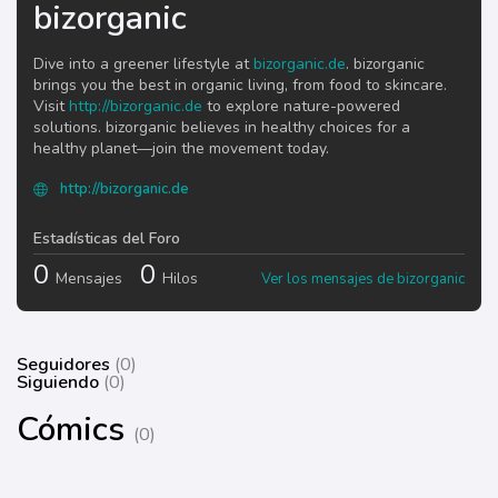
bizorganic
Dive into a greener lifestyle at
bizorganic.de
. bizorganic
brings you the best in organic living, from food to skincare.
Visit
http://bizorganic.de
to explore nature-powered
solutions. bizorganic believes in healthy choices for a
healthy planet—join the movement today.
http://bizorganic.de
Estadísticas del Foro
0
0
Mensajes
Hilos
Ver los mensajes de bizorganic
Seguidores
(0)
Siguiendo
(0)
Cómics
(0)