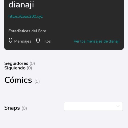
dianaji
https://zeus200.xyz
Estadísticas del Foro
0
0
Mensajes
Hilos
Ver los mensajes de dianaji
Seguidores
(0)
Siguiendo
(0)
Cómics
(0)
Snaps
(0)