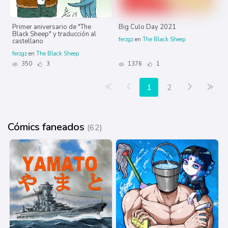
Primer aniversario de "The
Big Culo Day 2021
Black Sheep" y traducción al
ferzgz
en
The Black Sheep
castellano
ferzgz
en
The Black Sheep
350
3
1376
1
Primera página
Anterior
Siguiente
Últ
1
2
Cómics faneados
(62)