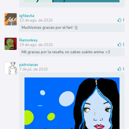
igfdavila
22 de ago. de 2020
1
Muchísimas gracias por el fan! :’))
Ramonkey
19 de ago. de 2020
1
Mil gracias por la reseña, no sabes cuánto anima. <3
patriciasan
7 de jul. de 2020
1