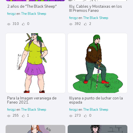
2 años de "The Black Sheep"
Illy, Cables y Mostaixas en los
III Premios Faneo
ferzgz
en
The Black Sheep
ferzgz
en
The Black Sheep
310
0
392
2
Para la Imagen veraniega de
Illyana a punto de luchar con la
Faneo 2021.
espada
ferzgz
en
The Black Sheep
ferzgz
en
The Black Sheep
255
1
273
0