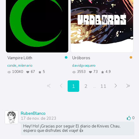
Vampire Lilith
Uróboros
conde_milenario
davidgvaquero
10040
67
5
3553
73
4.9
Primera página
Anterior
Siguiente
Últ
1
2
...
11
RubenBlanco
17 de nov. de 2023
0
Hey! Ho! ¡Gracias por seguir El diario de Knives Chau,
espero que disfrutes del viaje! 👍