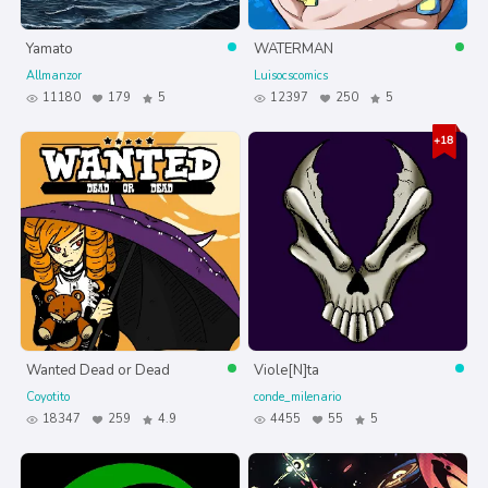
Yamato
WATERMAN
Allmanzor
Luisocscomics
11180
179
5
12397
250
5
Wanted Dead or Dead
Viole[N]ta
Coyotito
conde_milenario
18347
259
4.9
4455
55
5