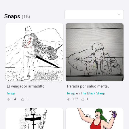
Snaps
(18)
El vengador armadillo
Parada por salud mental
ferzgz
ferzgz
en
The Black Sheep
141
1
135
1