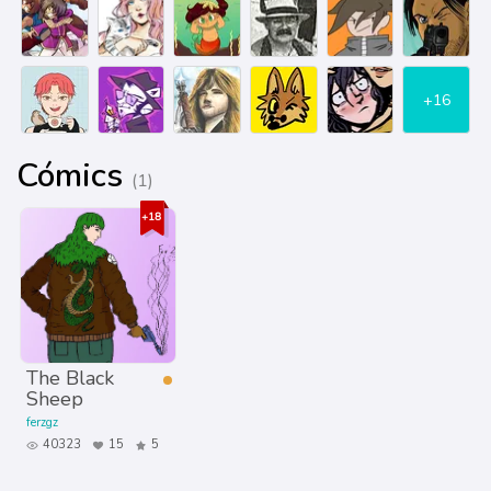
+16
Cómics
(1)
The Black
Sheep
ferzgz
40323
15
5