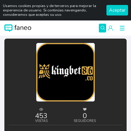
Usamos cookies propias y de terceros para mejorar la
Aceptar
experiencia de usuario. Si continúas navengando,
consideramos que aceptas su uso.
453
0
VISITAS
SEGUIDORES