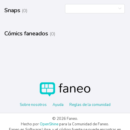
Snaps
(0)
Cómics faneados
(0)
Sobre nosotros
Ayuda
Reglas de la comunidad
© 2026 Faneo.
Hecho por
OpenShine
para la Comunidad de Faneo.
Faneo es Software Libre, y el código fuente se puede encontrar en