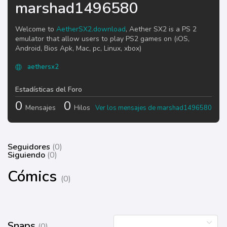
marshad1496580
Welcome to
AetherSX2.download
, Aether SX2 is a PS 2
emulator that allow users to play PS2 games on (iOS,
Android, Bios Apk, Mac, pc, Linux, xbox)
aethersx2
Estadísticas del Foro
0
0
Mensajes
Hilos
Ver los mensajes de marshad1496580
Seguidores
(0)
Siguiendo
(0)
Cómics
(0)
Snaps
(0)