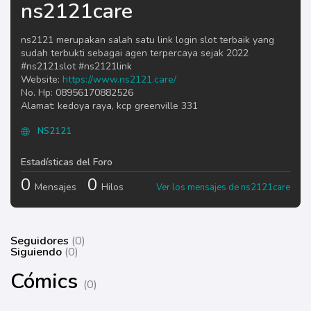
ns2121care
ns2121 merupakan salah satu link login slot terbaik yang
sudah terbukti sebagai agen terpercaya sejak 2022
#ns2121slot #ns2121link
Website:
https://www.ns2121.care/
No. Hp: 08956170882526
Alamat: kedoya raya, kcp greenville 331
NS2121
Estadísticas del Foro
0
0
Mensajes
Hilos
Ver los mensajes de ns2121care
Seguidores
(0)
Siguiendo
(0)
Cómics
(0)