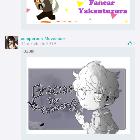
xomperben-Movember-
11 de feb. de 2019
1
030!!!