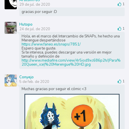
29 de jul. de 2020
1
gracias por seguir :D
Hutopo
24 de jul. de 2020
1
Hola, en el marco del Intercambio de SNAPs, he hecho una
Merengue despertándose
https://www.faneo.es/snaps/7851/
Espero que te guste.
Si te interesa, puedes descargar una versión en mejor
tamaño y definición de
http://www.mediafire.com/view/4r5iod9xc686p2h/(Para%
20Queen_ice)%20Merengue%20HD.jpg
Conyejo
5 de feb. de 2020
1
Muchas gracias por seguir el cómic <3