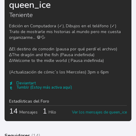
queen_ice
Teniente
Edición en Computadora (✓), Dibujos en el teléfono (✓)
Trato de mostrarle mis historias al mundo pero me cuesta
organizarme... 💀💦
∆El destino de comodin (pausa por qué perdí el archivo)
∆The dragón and the fish (Pausa indefinida)
∆Welcome to the midle world ( Pausa indefinida)
(Actualización de cómic´s los Miercoles) 3pm o 6pm
Deviantart
Tumblr (Estoy más activa aquí)
Estadísticas del Foro
14
1
Mensajes
Hilo
Ver los mensajes de queen_ice
Seguidores
(14)