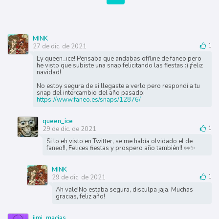
MINK
27 de dic. de 2021
1
Ey queen_ice! Pensaba que andabas offline de faneo pero
he visto que subiste una snap felicitando las fiestas :) ¡feliz
navidad!
No estoy segura de si llegaste a verlo pero respondí a tu
snap del intercambio del año pasado:
https://www.faneo.es/snaps/12876/
queen_ice
29 de dic. de 2021
1
Si lo eh visto en Twitter, se me había olvidado el de
faneo!!, Felices fiestas y prospero año también!! 👀✨
MINK
29 de dic. de 2021
1
Ah vale!No estaba segura, disculpa jaja. Muchas
gracias, feliz año!
jimi_macias