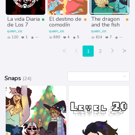
La vida Diaria
El destino de
The dragon
de Los 7
comodín
and the fish
queen_ice
queen_ice
queen_ice
120
1
--
890
4
5
614
7
--
Primera página
Anterior
Siguiente
Últ
1
2
Snaps
(24)