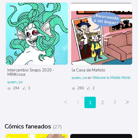
Intercambio Snaps 2020 -
la Casa de Mafisto
MINKrose
queen_ice
en
Welcome to Middle World
queen_ice
294
3
290
2
Primera página
Anterior
Siguiente
Últ
1
2
Cómics faneados
(27)