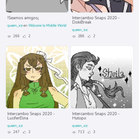
!Seamos amigos¡
Intercambio Snaps 2020 -
DokiBreak
queen_ice
en
Welcome to Middle World
queen_ice
266
2
288
2
Intercambio Snaps 2020 -
Intercambio Snaps 2020 -
LuciferElina
Hutopo
queen_ice
queen_ice
247
3
713
3