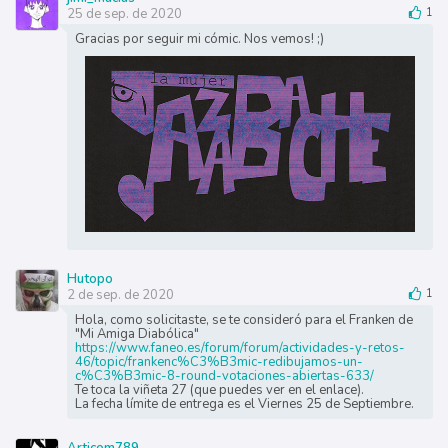
25 de sep. de 2020
1
Gracias por seguir mi cómic. Nos vemos! ;)
Hutopo
2 de sep. de 2020
1
Hola, como solicitaste, se te consideró para el Franken de
"Mi Amiga Diabólica"
https://www.faneo.es/forum/forum/actividades-y-retos-
46/topic/frankenc%C3%B3mic-redibujamos-un-
c%C3%B3mic-8-round-votaciones-abiertas-633/
Te toca la viñeta 27 (que puedes ver en el enlace).
La fecha límite de entrega es el Viernes 25 de Septiembre.
Articom789