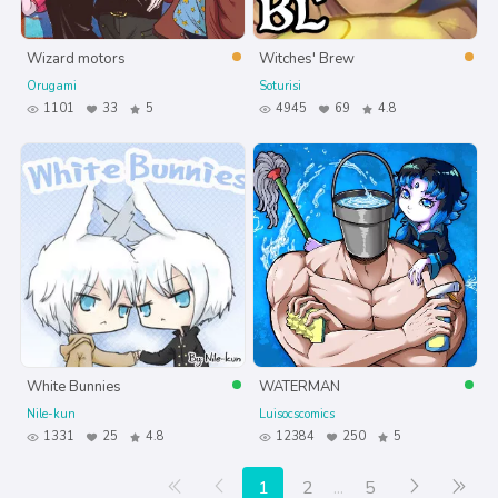
Wizard motors
Witches' Brew
Orugami
Soturisi
1101
33
5
4945
69
4.8
White Bunnies
WATERMAN
Nile-kun
Luisocscomics
1331
25
4.8
12384
250
5
Primera página
Anterior
Siguiente
Últ
1
2
...
5