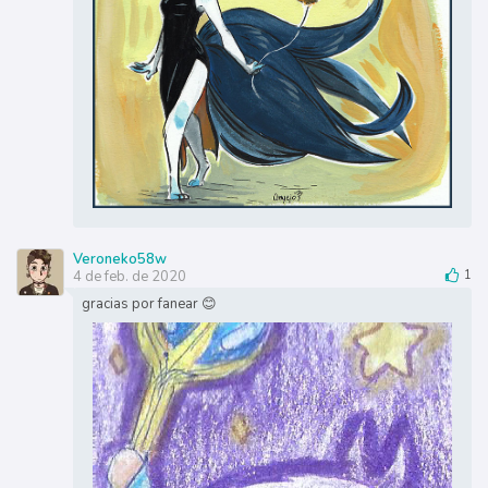
Veroneko58w
4 de feb. de 2020
1
gracias por fanear 😊