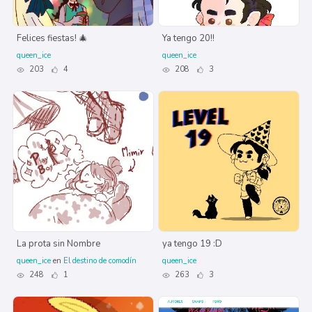
Felices fiestas! 🎄
Ya tengo 20!!
queen_ice
queen_ice
203
4
208
3
La prota sin Nombre
ya tengo 19 :D
queen_ice
en
El destino de comodín
queen_ice
248
1
263
3