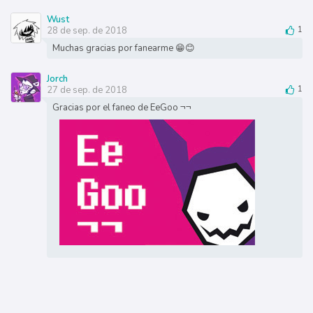
Wust
28 de sep. de 2018
1
Muchas gracias por fanearme 😁😊
Jorch
27 de sep. de 2018
1
Gracias por el faneo de EeGoo ¬¬