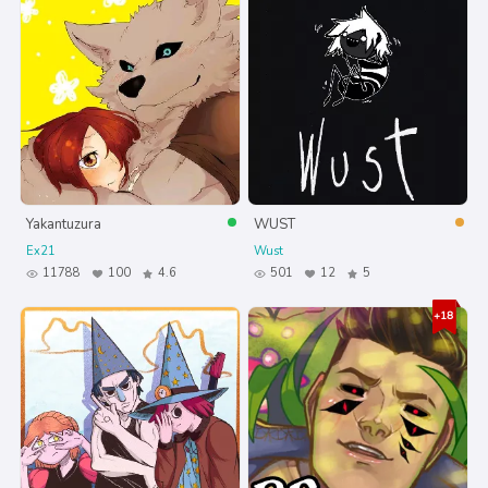
Yakantuzura
WUST
Ex21
Wust
11788
100
4.6
501
12
5