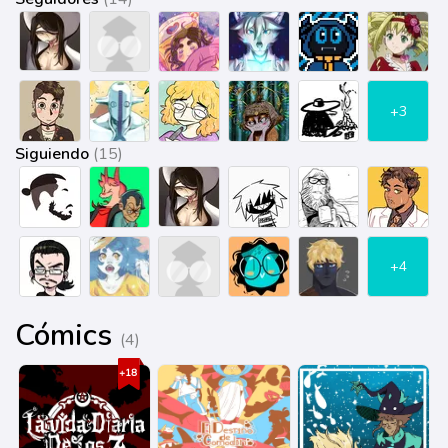
+3
Siguiendo
(15)
+4
Cómics
(4)