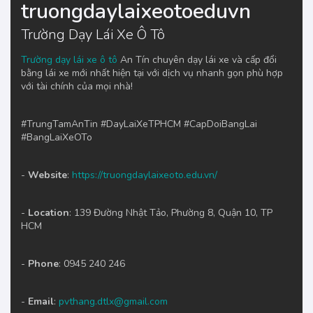
truongdaylaixeotoeduvn
Trường Dạy Lái Xe Ô Tô
Trường dạy lái xe ô tô
An Tín chuyên dạy lái xe và cấp đổi
bằng lái xe mới nhất hiện tại với dịch vụ nhanh gọn phù hợp
với tài chính của mọi nhà!
#TrungTamAnTin #DayLaiXeTPHCM #CapDoiBangLai
#BangLaiXeOTo
-
Website
:
https://truongdaylaixeoto.edu.vn/
-
Location
: 139 Đường Nhật Tảo, Phường 8, Quận 10, TP
HCM
-
Phone
: 0945 240 246
-
Email
:
pvthang.dtlx@gmail.com