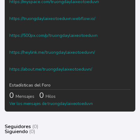
https://myspace.com/truongdaylaixeotoeduvn
https://truongdaylaixeotoeduvn.webflow.io/
https://500px.com/p/truongdaylaixeotoeduvn
https://heylink.me/truongdaylaixeotoeduvn/
https://about.me/truongdaylaixeotoeduvn/
Estadísticas del Foro
0
0
Mensajes
Hilos
Ver los mensajes de truongdaylaixeotoeduvn
Seguidores
(0)
Siguiendo
(0)