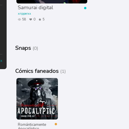
Samurai digital
xripperxx
58
0
5
Snaps
(0)
xx
Cómics faneados
(1)
Románticamente
Apocalíptico