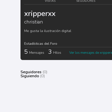
VISITAS
SEGUIDORES
xripperxx
christian
Me gusta la ilustración digital
Estadísticas del Foro
5
3
Mensajes
Hilos
Ver los mensajes de xripper
Seguidores
(0)
Siguiendo
(0)