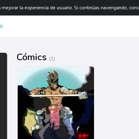
mejorar la experiencia de usuario. Si continúas navengando, con
O
Cómics
(1)