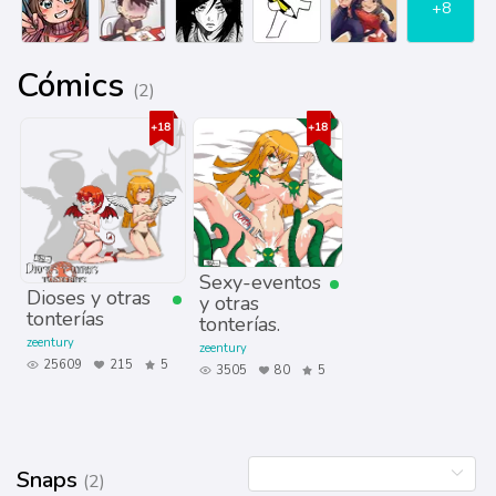
+8
Cómics
(2)
Sexy-eventos
Dioses y otras
y otras
tonterías
tonterías.
zeentury
zeentury
25609
215
5
3505
80
5
Snaps
(2)