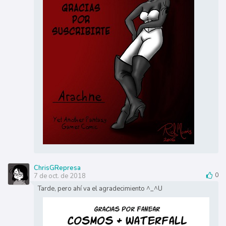
ChrisGRepresa
7 de oct. de 2018
0
Tarde, pero ahí va el agradecimiento ^_^U