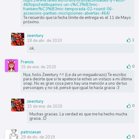
https://www.faneo.es/forum/forum/actividades-y-retos-
46/topic/redibujamos-un-c%C3%B3mic-
frankenc%C3%B3mic-temporada-02-round-06-
assessins-panties-inscripciones-abiertas-464/
Te recuerdo que la fecha límite de entrega es el 11 de Mayo
próximo.
zeentury
18 de abr. de 2020
1
ok.
Francis
15 de ene. de 2020
0
Nya, holis Zeentury ^^ (Le da un megaabrazo) Te escribo
para decirte que si te apetece le eches un vistazo a mi última
snap. No es gran cosa pero hay una mención a uno de tus
personajes y no sé, pensé que igual te hacía gracia :3
zeentury
15 de ene. de 2020
0
Muchas gracias. La verdad es que me ha hecho mucha
gracia. ;D
patriciasan
29 de dic. de 2019
0