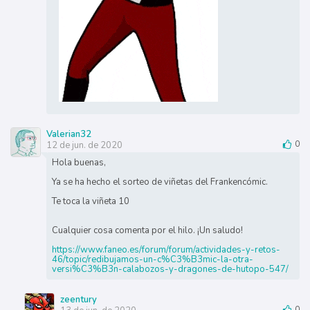
Valerian32
12 de jun. de 2020
0
Hola buenas,
Ya se ha hecho el sorteo de viñetas del Frankencómic.
Te toca la viñeta 10
Cualquier cosa comenta por el hilo. ¡Un saludo!
https://www.faneo.es/forum/forum/actividades-y-retos-
46/topic/redibujamos-un-c%C3%B3mic-la-otra-
versi%C3%B3n-calabozos-y-dragones-de-hutopo-547/
zeentury
0