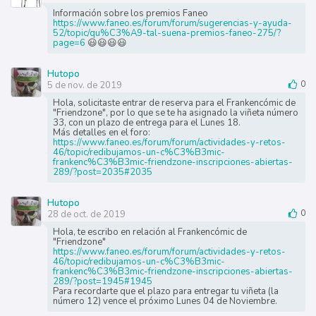
Información sobre los premios Faneo
https://www.faneo.es/forum/forum/sugerencias-y-ayuda-
52/topic/qu%C3%A9-tal-suena-premios-faneo-275/?
page=6
😃😃😃😃
Hutopo
5 de nov. de 2019
0
Hola, solicitaste entrar de reserva para el Frankencómic de
"Friendzone", por lo que se te ha asignado la viñeta número
33, con un plazo de entrega para el Lunes 18.
Más detalles en el foro:
https://www.faneo.es/forum/forum/actividades-y-retos-
46/topic/redibujamos-un-c%C3%B3mic-
frankenc%C3%B3mic-friendzone-inscripciones-abiertas-
289/?post=2035#2035
Hutopo
28 de oct. de 2019
0
Hola, te escribo en relación al Frankencómic de
"Friendzone"
https://www.faneo.es/forum/forum/actividades-y-retos-
46/topic/redibujamos-un-c%C3%B3mic-
frankenc%C3%B3mic-friendzone-inscripciones-abiertas-
289/?post=1945#1945
Para recordarte que el plazo para entregar tu viñeta (la
número 12) vence el próximo Lunes 04 de Noviembre.