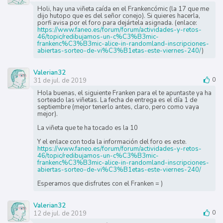
Holi, hay una viñeta caída en el Frankencómic (la 17 que me
dijo hutopo que es del señor conejo). Si quieres hacerla,
porfi avisa por el foro para dejártela asignada. (enlace:
https://www.faneo.es/forum/forum/actividades-y-retos-
46/topic/redibujamos-un-c%C3%B3mic-
frankenc%C3%B3mic-alice-in-randomland-inscripciones-
abiertas-sorteo-de-vi%C3%B1etas-este-viernes-240/
)
Valerian32
31 de jul. de 2019
0
Hola buenas, el siguiente Franken para el te apuntaste ya ha
sorteado las viñetas. La fecha de entrega es el día 1 de
septiembre (mejor tenerlo antes, claro, pero como vaya
mejor).
La viñeta que te ha tocado es la 10
Y el enlace con toda la información del foro es este.
https://www.faneo.es/forum/forum/actividades-y-retos-
46/topic/redibujamos-un-c%C3%B3mic-
frankenc%C3%B3mic-alice-in-randomland-inscripciones-
abiertas-sorteo-de-vi%C3%B1etas-este-viernes-240/
Esperamos que disfrutes con el Franken = )
Valerian32
12 de jul. de 2019
0