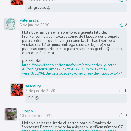
13 de jun. de 2020
ok, gracias ;).
Valerian32
5 de jun. de 2020
0
Hola buenas, ya se ha abierto el siguiente hilo del
Frankencómic aquí (toca al cómic de Hutopo ser dibujado),
para confirmar que te vengan bien las fechas (Sorteo de
viñetas día 12 de junio, entrega catorce de julio) y si
pudieras compartir el hilo para reunir más gente (Que esto
cuantos más mejor)
¡Un saludo!
https://www.faneo.es/forum/forum/actividades-y-retos-
46/topic/redibujamos-un-c%C3%B3mic-la-otra-
versi%C3%B3n-calabozos-y-dragones-de-hutopo-547/
zeentury
6 de jun. de 2020
1
OK. 😉
Hutopo
13 de abr. de 2020
0
Hola ya se ha realizado el sorteo para el Franken de
"Assesins Panties" y se te ha asignado la viñeta número 07