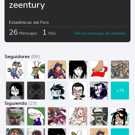
zeentury
Estadísticas del Foro
26
1
Mensajes
Hilo
Ver los mensajes de zeentury
Seguidores
(86)
+75
Siguiendo
(19)