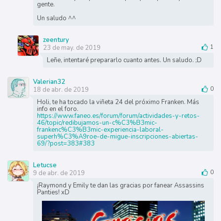
gente.
Un saludo ^^
zeentury
23 de may. de 2019
1
Leñe, intentaré prepararlo cuanto antes. Un saludo. ;D
Valerian32
18 de abr. de 2019
0
Holi, te ha tocado la viñeta 24 del próximo Franken. Más
info en el foro.
https://www.faneo.es/forum/forum/actividades-y-retos-
46/topic/redibujamos-un-c%C3%B3mic-
frankenc%C3%B3mic-experiencia-laboral-
superh%C3%A9roe-de-migue-inscripciones-abiertas-
69/?post=383#383
Letucse
9 de abr. de 2019
0
¡Raymond y Emily te dan las gracias por fanear Assassins
Panties! xD