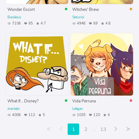
Wonder Escort
Witches' Brew
Basileus
Soturisi
7106
65
4.7
4948
69
4.8
What If... Disney?
Vida Perruna
mariods
Lebgar
4006
112
5
1035
120
4
Primera página
Anterior
Siguiente
Últ
1
2
...
13