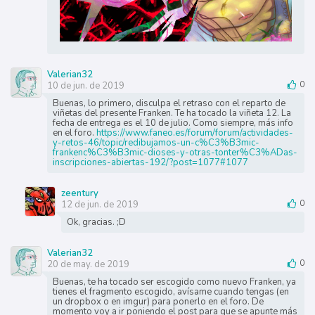
Valerian32
10 de jun. de 2019
0
Buenas, lo primero, disculpa el retraso con el reparto de
viñetas del presente Franken. Te ha tocado la viñeta 12. La
fecha de entrega es el 10 de julio. Como siempre, más info
en el foro.
https://www.faneo.es/forum/forum/actividades-
y-retos-46/topic/redibujamos-un-c%C3%B3mic-
frankenc%C3%B3mic-dioses-y-otras-tonter%C3%ADas-
inscripciones-abiertas-192/?post=1077#1077
zeentury
12 de jun. de 2019
0
Ok, gracias. ;D
Valerian32
20 de may. de 2019
0
Buenas, te ha tocado ser escogido como nuevo Franken, ya
tienes el fragmento escogido, avísame cuando tengas (en
un dropbox o en imgur) para ponerlo en el foro. De
momento voy a ir poniendo el post para que se apunte más