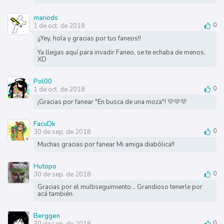
mariods
1 de oct. de 2018
0
¡¡Yey, hola y gracias por tus faneos!!
Ya llegas aquí para invadir Faneo, se te echaba de menos.
XD
Pol00
1 de oct. de 2018
0
¡Gracias por fanear "En busca de una moza"! 💛💛💛
FacuDk
30 de sep. de 2018
0
Muchas gracias por fanear Mi amiga diabólica!!
Hutopo
30 de sep. de 2018
0
Gracias por el multiseguimiento... Grandioso tenerle por
acá también.
Berggen
0