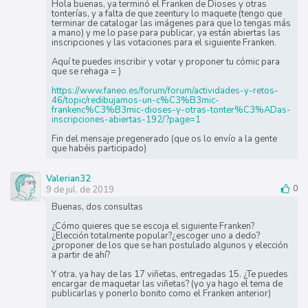
Hola buenas, ya terminó el Franken de Dioses y otras
tonterías, y a falta de que zeentury lo maquete (tengo que
terminar de catalogar las imágenes para que lo tengas más
a mano) y me lo pase para publicar, ya están abiertas las
inscripciones y las votaciones para el siguiente Franken.
Aquí te puedes inscribir y votar y proponer tu cómic para
que se rehaga = )
https://www.faneo.es/forum/forum/actividades-y-retos-
46/topic/redibujamos-un-c%C3%B3mic-
frankenc%C3%B3mic-dioses-y-otras-tonter%C3%ADas-
inscripciones-abiertas-192/?page=1
Fin del mensaje pregenerado (que os lo envío a la gente
que habéis participado)
Valerian32
9 de jul. de 2019
0
Buenas, dos consultas
¿Cómo quieres que se escoja el siguiente Franken?
¿Elección totalmente popular?¿escoger uno a dedo?
¿proponer de los que se han postulado algunos y elección
a partir de ahí?
Y otra, ya hay de las 17 viñetas, entregadas 15. ¿Te puedes
encargar de maquetar las viñetas? (yo ya hago el tema de
publicarlas y ponerlo bonito como el Franken anterior)