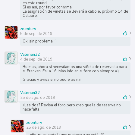
en este round.
Si es así, por favor confirma.
La asignación de viñetas se llevará a cabo el próximo 14 de
Octubre.
zeentury
5 de sep. de 2019
0
Ok, sin problema. ;)
Valerian32
4 de sep. de 2019
0
Buenas, ahora sí necesitamos una viñeta de reservista para
el Franken. Es la 16. Más info en el foro coo siempre =)
Gracias y avisa si no pudieras n.n
Valerian32
25 de ago. de 2019
0
¿Las dos? Revisa el foro pero creo que la de reserva no
hace falta.
zeentury
25 de ago. de 2019
0
leñe, pues nada laque me toca y ya está. 😄