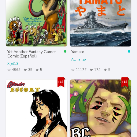
Yet Another Fantasy Gamer
Yamato
Comic (Español)
Allmanzor
Xijet13
4865
35
5
11176
179
5