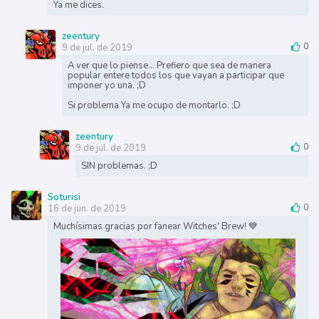
Ya me dices.
zeentury
9 de jul. de 2019
0
A ver que lo piense... Prefiero que sea de manera
popular entere todos los que vayan a participar que
imponer yo una. ;D
Si problema Ya me ocupo de montarlo. ;D
zeentury
9 de jul. de 2019
0
SIN problemas. ;D
Soturisi
16 de jun. de 2019
0
Muchísimas gracias por fanear Witches' Brew! 💙