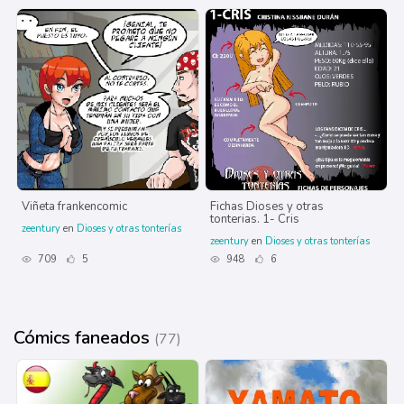
Viñeta frankencomic
Fichas Dioses y otras
tonterias. 1- Cris
zeentury
en
Dioses y otras tonterías
zeentury
en
Dioses y otras tonterías
709
5
948
6
Cómics faneados
(77)