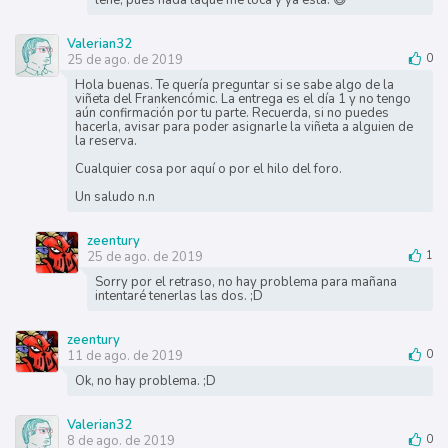
Valerian32
25 de ago. de 2019
0
Hola buenas. Te quería preguntar si se sabe algo de la
viñeta del Frankencómic. La entrega es el día 1 y no tengo
aún confirmación por tu parte. Recuerda, si no puedes
hacerla, avisar para poder asignarle la viñeta a alguien de
la reserva.
Cualquier cosa por aquí o por el hilo del foro.
Un saludo n.n
zeentury
25 de ago. de 2019
1
Sorry por el retraso, no hay problema para mañana
intentaré tenerlas las dos. ;D
zeentury
11 de ago. de 2019
0
Ok, no hay problema. ;D
Valerian32
8 de ago. de 2019
0