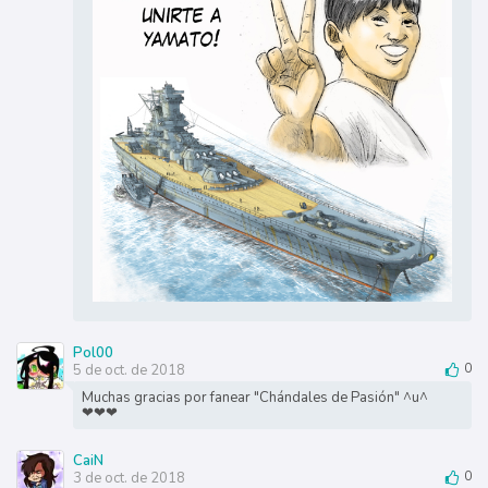
Pol00
5 de oct. de 2018
0
Muchas gracias por fanear "Chándales de Pasión" ^u^
❤❤❤
CaiN
3 de oct. de 2018
0