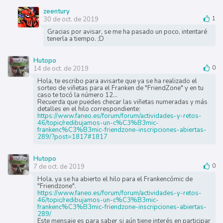
zeentury
30 de oct. de 2019
1
Gracias por avisar, se me ha pasado un poco, intentaré
tenerla a tiempo. ;D
Hutopo
14 de oct. de 2019
0
Hola, te escribo para avisarte que ya se ha realizado el
sorteo de viñetas para el Franken de "FriendZone" y en tu
caso te tocó la número 12...
Recuerda que puedes checar las viñetas numeradas y más
detalles en el hilo correspondiente:
https://www.faneo.es/forum/forum/actividades-y-retos-
46/topic/redibujamos-un-c%C3%B3mic-
frankenc%C3%B3mic-friendzone-inscripciones-abiertas-
289/?post=1817#1817
Hutopo
7 de oct. de 2019
0
Hola, ya se ha abierto el hilo para el Frankencómic de
"Friendzone".
https://www.faneo.es/forum/forum/actividades-y-retos-
46/topic/redibujamos-un-c%C3%B3mic-
frankenc%C3%B3mic-friendzone-inscripciones-abiertas-
289/
Este mensaje es para saber si aún tiene interés en participar