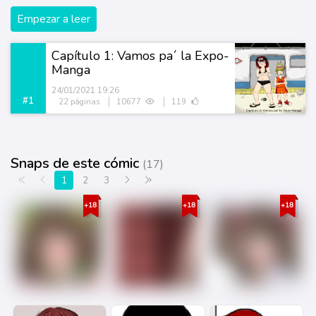
Empezar a leer
Capítulo 1: Vamos pa´ la Expo-
Manga
24/01/2021 19:26
#1
22 páginas
10677
119
Snaps de este cómic
(17)
Primera página
Anterior
Siguiente
Última página
1
2
3