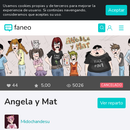
Usamos cookies propias y de terceros para mejorar la
Aceptar
experiencia de usuario. Si continúas navengando,
consideramos que aceptas su uso.
44
5,00
5026
CANCELADO
Angela y Mat
Ver reparto
Midochandesu