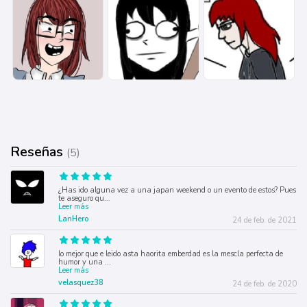
Reseñas
(5)
¿Has ido alguna vez a una japan weekend o un evento de estos? Pues
te aseguro qu
...
Leer más
LanHero
24 de feb. de 2021
lo mejor que e leido asta haorita emberdad es la mescla perfecta de
humor y una
...
Leer más
velasquez38
24 de feb. de 2020