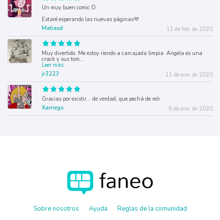
Un muy buen comic D:
Estaré esperando las nuevas páginas💜
Matiasd
11 de feb. de 2020
Muy divertido. Me estoy riendo a carcajada limpia. Angela es una
crack y sus tom
...
Leer más
jr3223
11 de ene. de 2020
Gracias por existir... de verdad, que pechá de reír.
Xarnego
8 de ene. de 2020
Sobre nosotros
Ayuda
Reglas de la comunidad