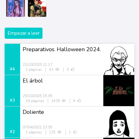
Empezar a leer
Preparativos. Halloween 2024.
21/10/2025 11:17
#4
1 páginas
43
0
El árbol
25/10/2025 15:05
#3
16 páginas
2439
9
Doliente
07/04/2021 23:05
#2
1 páginas
135
1