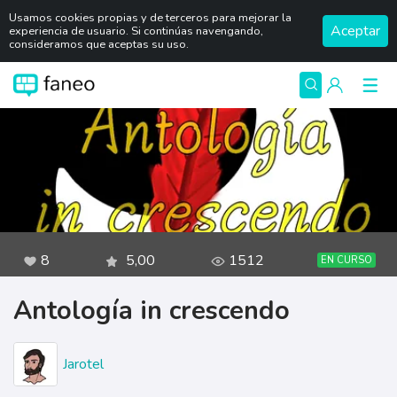
Usamos cookies propias y de terceros para mejorar la
Aceptar
experiencia de usuario. Si continúas navengando,
consideramos que aceptas su uso.
8
5,00
1512
EN CURSO
Antología in crescendo
Jarotel