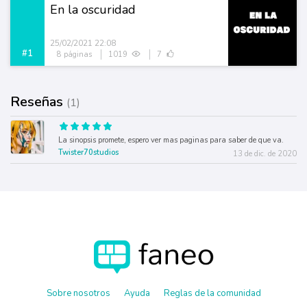
En la oscuridad
25/02/2021 22:08
#1
8 páginas
1019
7
Reseñas
(1)
La sinopsis promete, espero ver mas paginas para saber de que va.
Twister70studios
13 de dic. de 2020
Sobre nosotros
Ayuda
Reglas de la comunidad