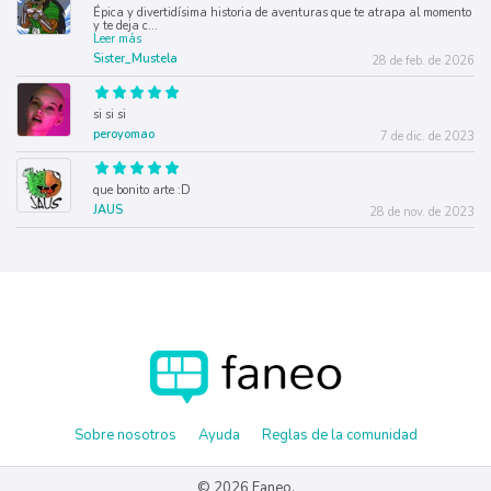
Épica y divertidísima historia de aventuras que te atrapa al momento
y te deja c
...
Leer más
Sister_Mustela
28 de feb. de 2026
si si si
peroyomao
7 de dic. de 2023
que bonito arte :D
JAUS
28 de nov. de 2023
Sobre nosotros
Ayuda
Reglas de la comunidad
© 2026 Faneo.