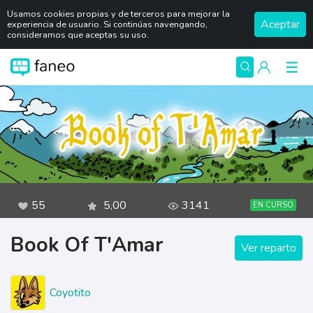
Usamos cookies propias y de terceros para mejorar la
Aceptar
experiencia de usuario. Si continúas navengando,
consideramos que aceptas su uso.
55
5,00
3141
EN CURSO
Book Of T'Amar
Ver reparto
Coyotito