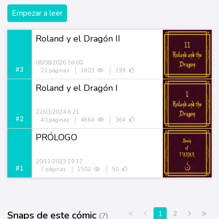
Empezar a leer
Roland y el Dragón II
06/08/2026 16:00
#3
22 páginas
1603
199
Roland y el Dragón I
22/03/2024 6:21
#2
40 páginas
4864
364
PRÓLOGO
20/11/2023 19:17
#1
7 páginas
1502
50
Snaps de este cómic
Primera página
Anterior
Siguiente
Últi
1
2
(7)