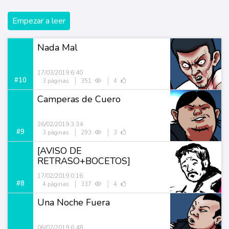
Empezar a leer
Nada Mal
17/03/2019 6:40
#10
3 páginas
351
4
Camperas de Cuero
26/02/2019 3:34
#9
3 páginas
293
3
[AVISO DE
RETRASO+BOCETOS]
17/02/2019 0:16
#8
4 páginas
337
4
Una Noche Fuera
06/02/2019 6:48