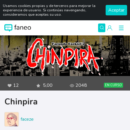
Usamos cookies propias y de terceros para mejorar la
Aceptar
experiencia de usuario. Si continúas navengando,
consideramos que aceptas su uso.
12
5,00
2048
EN CURSO
Chinpira
faceze