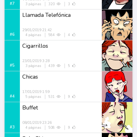
#7
3 páginas
320
3
Llamada Telefónica
29/01/2019 21:42
#6
4 páginas
584
4
Cigarrillos
23/01/2019 3:28
#5
3 páginas
439
5
Chicas
17/01/2019 1:59
#4
5 páginas
531
9
Buffet
08/01/2019 23:26
#3
4 páginas
508
9