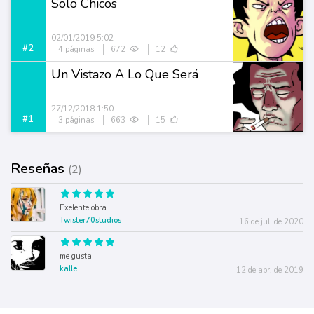
Solo Chicos
02/01/2019 5:02
#2
4 páginas
672
12
Un Vistazo A Lo Que Será
27/12/2018 1:50
#1
3 páginas
663
15
Reseñas
(2)
Exelente obra
Twister70studios
16 de jul. de 2020
me gusta
kalle
12 de abr. de 2019