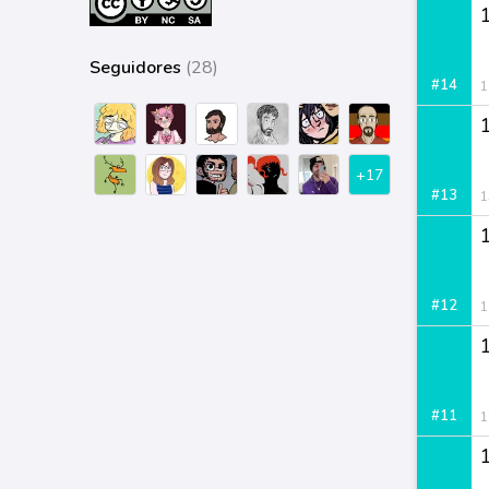
Seguidores
(28)
#14
1
+17
#13
1
#12
1
#11
1