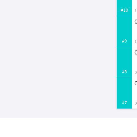
#10
1
#9
1
#8
0
#7
0