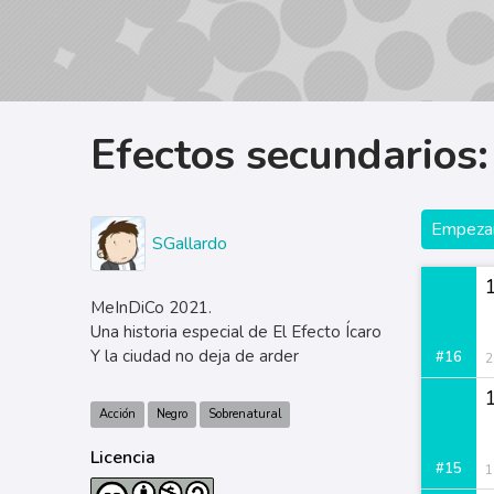
Efectos secundarios
Empezar
SGallardo
MeInDiCo 2021.
Una historia especial de El Efecto Ícaro
Y la ciudad no deja de arder
#16
2
Acción
Negro
Sobrenatural
Licencia
#15
1