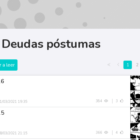
: Deudas póstumas
 a leer
Primera página
Anterior
1
2
16
384
3
1/03/2021 19:35
15
366
4
8/03/2021 21:15