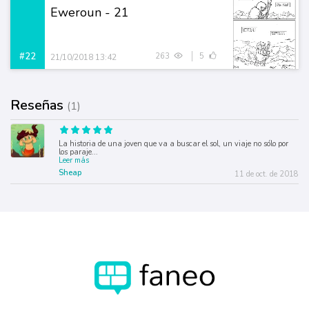
Eweroun - 21
#22
263
5
21/10/2018 13:42
Reseñas
(1)
La historia de una joven que va a buscar el sol, un viaje no sólo por
los paraje
...
Leer más
Sheap
11 de oct. de 2018