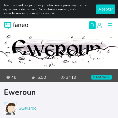
Usamos cookies propias y de terceros para mejorar la
Aceptar
experiencia de usuario. Si continúas navengando,
consideramos que aceptas su uso.
48
5,00
3419
TERMINADO
Eweroun
SGallardo