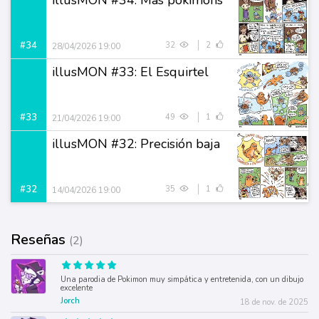
illusMON #34: Más pókimons
#34
32
2
28/04/2026 19:00
illusMON #33: El Esquirtel
#33
49
1
21/04/2026 19:00
illusMON #32: Precisión baja
#32
35
1
14/04/2026 19:00
Reseñas
(2)
Una parodia de Pokimon muy simpática y entretenida, con un dibujo
excelente
Jorch
18 de nov. de 2025