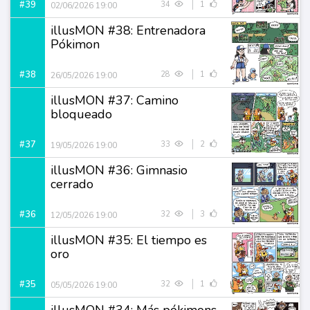
#39
34
1
02/06/2026 19:00
illusMON #38: Entrenadora
Pókimon
#38
28
1
26/05/2026 19:00
illusMON #37: Camino
bloqueado
#37
33
2
19/05/2026 19:00
illusMON #36: Gimnasio
cerrado
#36
32
3
12/05/2026 19:00
illusMON #35: El tiempo es
oro
#35
32
1
05/05/2026 19:00