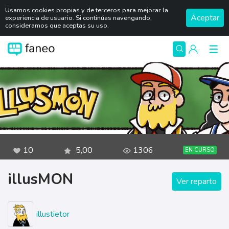
Usamos cookies propias y de terceros para mejorar la
Aceptar
experiencia de usuario. Si continúas navengando,
consideramos que aceptas su uso.
10
5,00
1306
EN CURSO
illusMON
Ver reparto
illustietor