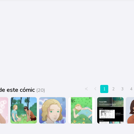
de este cómic
Primera página
Anterior
1
2
3
4
(20)