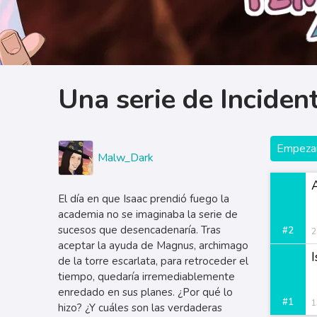
Una serie de Incide
Empezar
Malw_Dark
El día en que Isaac prendió fuego la
academia no se imaginaba la serie de
sucesos que desencadenaría. Tras
#2
2
aceptar la ayuda de Magnus, archimago
I
de la torre escarlata, para retroceder el
tiempo, quedaría irremediablemente
enredado en sus planes. ¿Por qué lo
#1
1
hizo? ¿Y cuáles son las verdaderas