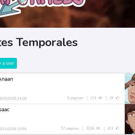
ntes Temporales
 a leer
Anaan
8 páginas
214
29
6/03/2026 14:00
saac
57 páginas
3236
311
3/11/2025 10:56