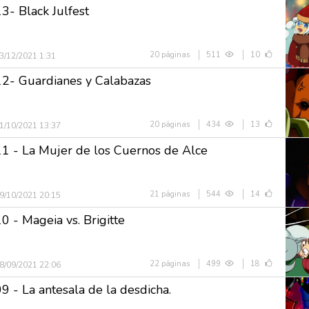
13- Black Julfest
20 páginas
511
10
3/12/2021 1:31
12- Guardianes y Calabazas
20 páginas
434
13
1/10/2021 13:37
11 - La Mujer de los Cuernos de Alce
21 páginas
544
14
9/10/2021 20:15
0 - Mageia vs. Brigitte
22 páginas
499
18
8/09/2021 22:06
9 - La antesala de la desdicha.