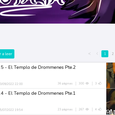
 a leer
Primera página
Anterior
1
2
15 - El Templo de Drommenes Pte.2
36 páginas
300
3
3/09/2022 22:00
14 - El Templo de Drommenes Pte.1
23 páginas
267
4
5/07/2022 19:54