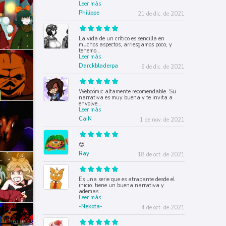
Leer más
Philippe
21 de dic. de 2021
La vida de un crítico es sencilla en
muchos aspectos, arriesgamos poco, y
tenemo
...
Leer más
Darckbladerpa
6 de dic. de 2021
Webcómic altamente recomendable. Su
narrativa es muy buena y te invita a
envolve
...
Leer más
CaiN
1 de nov. de 2021
😍
Ray
18 de oct. de 2021
Es una serie que es atrapante desde el
inicio. tiene un buena narrativa y
ademas
...
Leer más
-Nekota-
4 de oct. de 2021