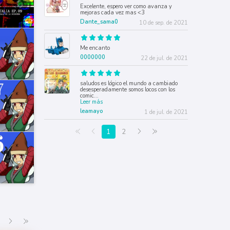
Excelente, espero ver como avanza y
mejoras cada vez mas <3
Dante_sama0
10 de sep. de 2021
Me encanto
0000000
22 de jul. de 2021
saludos es lógico el mundo a cambiado
desesperadamente somos locos con los
comic
...
Leer más
leamayo
1 de jul. de 2021
Primera página
Anterior
Siguiente
Última página
1
2
Siguiente
Última página