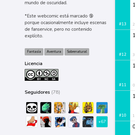
mundo de oscuridad.
*Este webcomic está marcado 🔞
porque ocasionalmente incluye escenas
#13
2
de fanservice, pero no contenido
explícito.
Fantasía
Aventura
Sobrenatural
#12
3
Licencia
#11
0
Seguidores
(78)
1
#10
1
+67
0