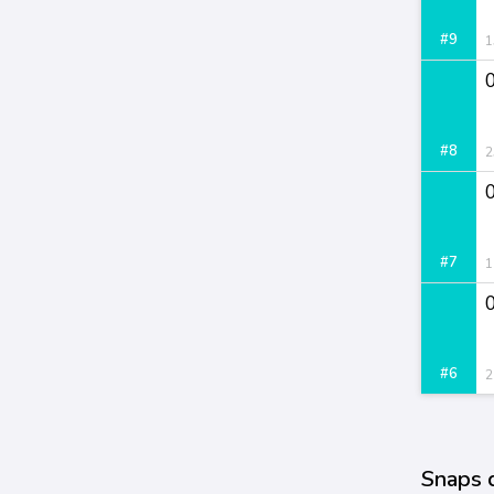
#9
1
#8
2
#7
1
0
#6
2
Snaps 