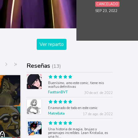
CANCELADO
SEP 23, 2022
Ver reparto
Siguiente
Última página
Reseñas
(13)
Buenísimo, amo este comic, tiene mis
waifus definitivas
FasttsinBVT
30 de oct. de 2022
Enamorado de todo en este comic
Matrellota
17 de ago. de 2022
Una historia de magia, brujas y
personajes increíbles. Lean Kristalia, es
una hi
...