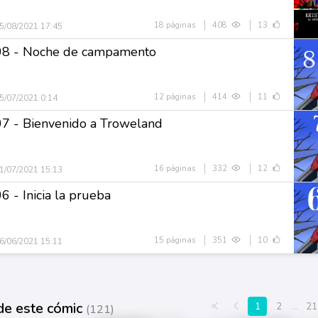
18 páginas
408
13
5/08/2021 17:45
08 - Noche de campamento
12 páginas
414
11
5/07/2021 0:14
07 - Bienvenido a Troweland
16 páginas
332
12
1/07/2021 15:13
6 - Inicia la prueba
15 páginas
351
10
6/06/2021 15:11
de este cómic
Primera página
Anterior
1
2
...
21
(121)