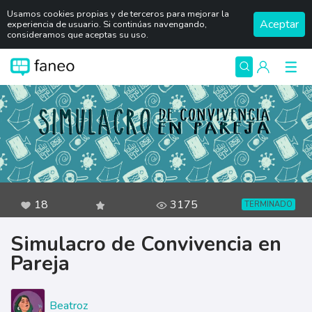
Usamos cookies propias y de terceros para mejorar la
Aceptar
experiencia de usuario. Si continúas navengando,
consideramos que aceptas su uso.
18
3175
TERMINADO
Simulacro de Convivencia en
Pareja
Beatroz