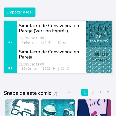
Empezar a leer
Simulacro de Convivencia en
Pareja (Versión Exprés)
24/12/2020 10:30
#2
7 páginas
584
10
Simulacro de Convivencia en
Pareja
23/08/2020 11:00
#1
16 páginas
1502
31
Snaps de este cómic
Primera página
Anterior
Siguiente
Últi
1
2
(7)