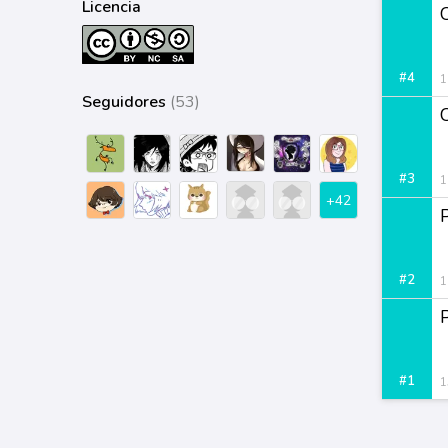
Licencia
C
#4
1
Seguidores
(53)
#3
1
+42
#2
1
#1
1