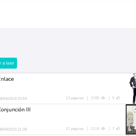
 a leer
Enlace
13 páginas
1705
5
9/04/2019 20:59
onjunción III
11 páginas
1119
7
8/04/2019 21:38