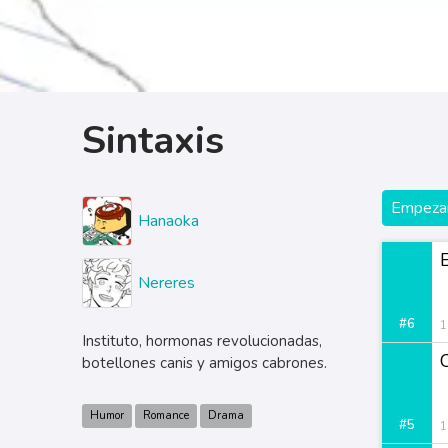
Sintaxis
Empezar
Hanaoka
Nereres
#6
1
Instituto, hormonas revolucionadas,
C
botellones canis y amigos cabrones.
Humor
Romance
Drama
#5
1