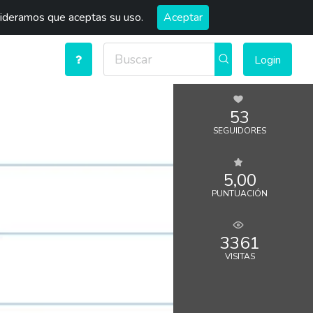
sideramos que aceptas su uso.
Aceptar
Login
53
SEGUIDORES
5,00
PUNTUACIÓN
3361
VISITAS