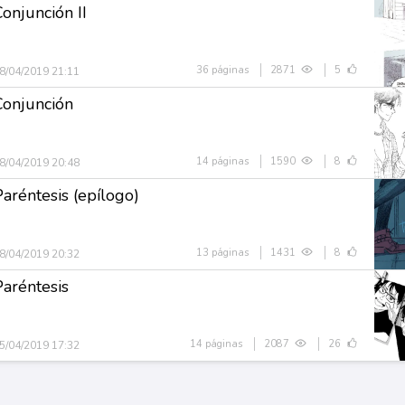
onjunción II
36 páginas
2871
5
8/04/2019 21:11
Conjunción
14 páginas
1590
8
8/04/2019 20:48
Paréntesis (epílogo)
13 páginas
1431
8
8/04/2019 20:32
Paréntesis
14 páginas
2087
26
5/04/2019 17:32