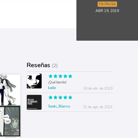
EN PAUSA
ABR 19, 2019
Reseñas
(2)
¡Qué bonito!
kalle
16 de abr. de 2019
Seoki_Blanco
31 de ago. de 2021