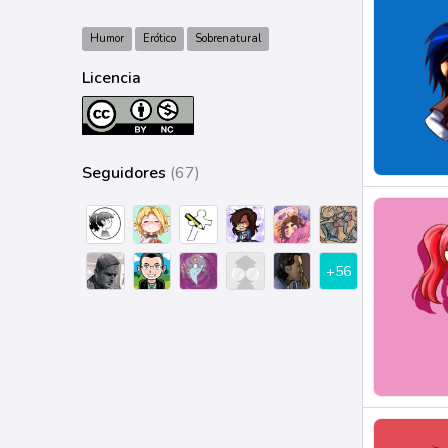
Humor
Erótico
Sobrenatural
Licencia
Seguidores
(67)
+56