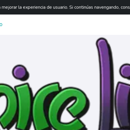
mejorar la experiencia de usuario. Si continúas navengando, con
O