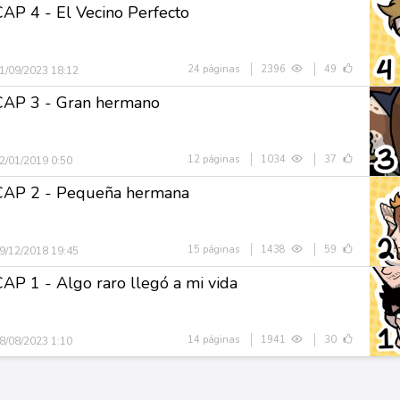
CAP 4 - El Vecino Perfecto
24 páginas
2396
49
1/09/2023 18:12
CAP 3 - Gran hermano
12 páginas
1034
37
2/01/2019 0:50
CAP 2 - Pequeña hermana
15 páginas
1438
59
9/12/2018 19:45
CAP 1 - Algo raro llegó a mi vida
14 páginas
1941
30
8/08/2023 1:10