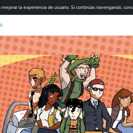
mejorar la experiencia de usuario. Si continúas navengando, con
O