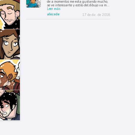
de a momentos me esta gustando mucho,
se ve interesante y estilo del dibujo va m
...
Leer más
alecede
17 de dic. de 2018