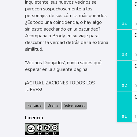
inquietante: sus nuevos vecinos se
parecen sospechosamente a los
personajes de sus cómics más queridos.
¿Es todo una coincidencia, o hay algo
#4
0
siniestro acechando en la oscuridad?
Acompaña a Brody en su viaje para
descubrir la verdad detrás de la extraña
similitud.
#3
0
'Vecinos Dibujados', nunca sabes qué
esperar en la siguiente página.
¡ACTUALIZACIONES TODOS LOS
#2
0
JUEVES!
Fantasía
Drama
Sobrenatural
#1
Licencia
1