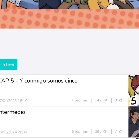
 a leer
CAP 5 - Y conmigo somos cinco
4 páginas
142
3
7/01/2025 18:19
Intermedio
6 páginas
286
7
5/01/2024 20:34