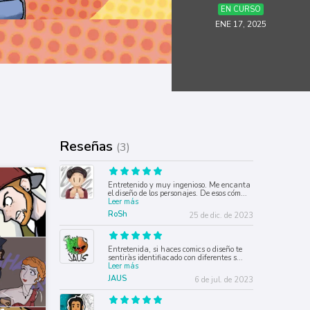
EN CURSO
ENE 17, 2025
Reseñas
(3)
Entretenido y muy ingenioso. Me encanta
el diseño de los personajes. De esos cóm
...
Leer más
RoSh
25 de dic. de 2023
Entretenida, si haces comics o diseño te
sentiràs identifiacado con diferentes s
...
Leer más
JAUS
6 de jul. de 2023