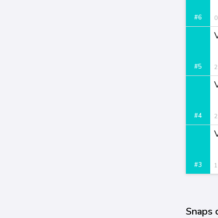
#6
0
#5
2
#4
2
#3
1
Snaps 