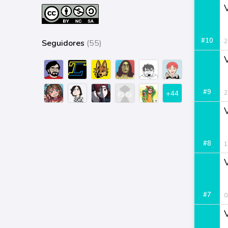
#10
2
Seguidores
(55)
#9
+44
2
#8
1
#7
0