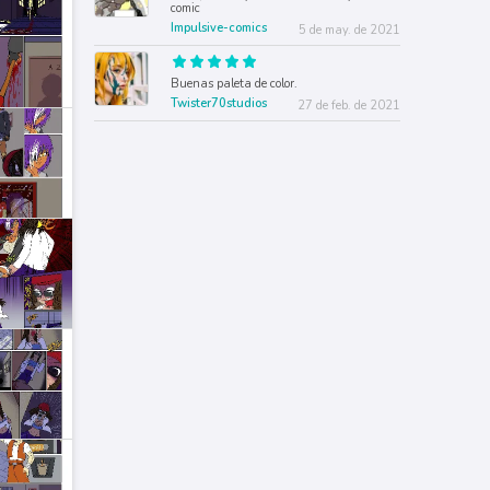
comic
Impulsive-comics
5 de may. de 2021
Buenas paleta de color.
Twister70studios
27 de feb. de 2021