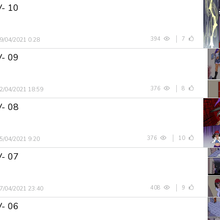
V- 10
394
7
9/04/2021 0:28
V- 09
376
8
2/04/2021 18:59
V- 08
376
10
5/04/2021 9:20
V- 07
408
9
7/04/2021 23:40
V- 06