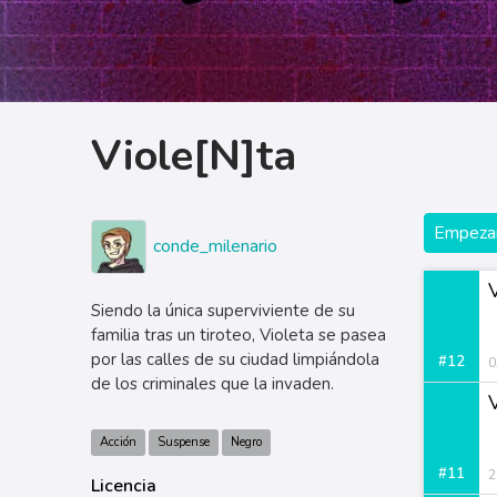
Viole[N]ta
Empezar
conde_milenario
Siendo la única superviviente de su
familia tras un tiroteo, Violeta se pasea
por las calles de su ciudad limpiándola
#12
0
de los criminales que la invaden.
Acción
Suspense
Negro
#11
2
Licencia