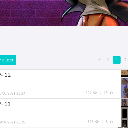
 a leer
Primera página
Anterior
1
2
V- 12
294
15
5/05/2021 21:24
V- 11
353
8
9/04/2021 23:25