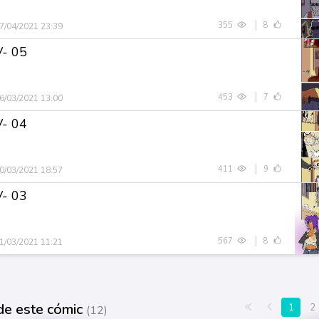
355
8
7/04/2021 23:39
V- 05
453
7
6/03/2021 13:00
V- 04
411
9
0/03/2021 18:57
V- 03
567
8
1/03/2021 11:21
de este cómic
Primera página
Anterior
1
2
(12)