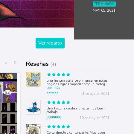
TERMINADO
MAY 05, 2021
Ver reparto
Siguiente
Última página
Reseñas
(4)
una historia corta pero intensa, en pocas
paginas logras empatizar con la protag
...
Leer más
catman
21 de ago. de 2021
Una historia cruda y directa muy buen
trabajo
0000000
10 de may. de 2021
Corto, directo y contundente. Muy buen