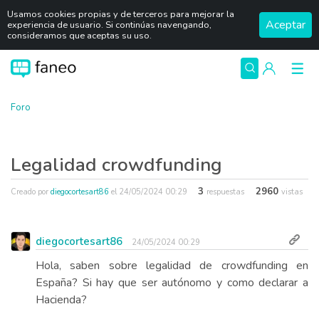
Usamos cookies propias y de terceros para mejorar la
Aceptar
experiencia de usuario. Si continúas navengando,
consideramos que aceptas su uso.
Foro
Legalidad crowdfunding
3
2960
Creado por
diegocortesart86
el
24/05/2024 00:29
respuestas
vistas
diegocortesart86
24/05/2024 00:29
Hola, saben sobre legalidad de crowdfunding en
España? Si hay que ser autónomo y como declarar a
Hacienda?